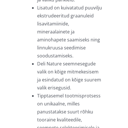
Lisatud on kuivatatud puuvilju
ekstrudeeritud graanuleid
lisavitamiinide,
mineraalainete ja
aminohapete saamiseks ning
linnukruusa seedimise
soodustamiseks.
Deli Nature seemnesegude
valik on kõige mitmekesisem
ja esindatud on kõige suurem
valik erisegusid.
Tipptasemel tootmisprotsess
on unikaalne, milles
panustatakse suurt rõhku
tooraine kvaliteedile,
seemnete selekteerimisele ja