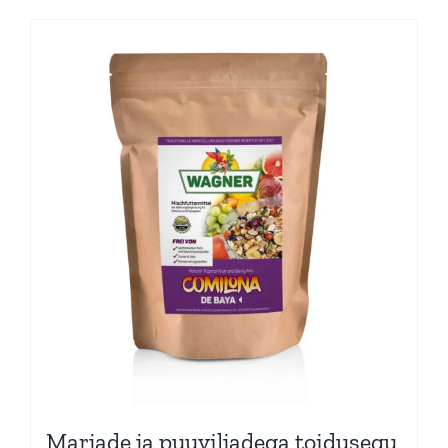
Marjade ja puuviljadega toidusegu