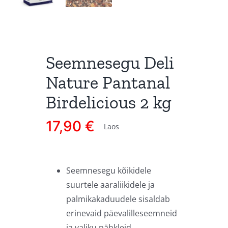
Seemnesegu Deli
Nature Pantanal
Birdelicious 2 kg
17,90
€
Laos
Seemnesegu kõikidele
suurtele aaraliikidele ja
palmikakaduudele sisaldab
erinevaid päevalilleseemneid
ja valiku pähkleid.