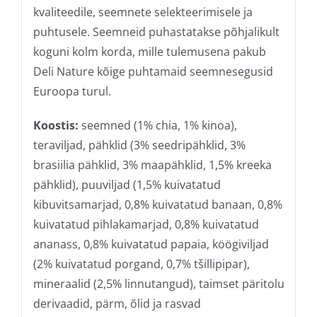
kvaliteedile, seemnete selekteerimisele ja
puhtusele. Seemneid puhastatakse põhjalikult
koguni kolm korda, mille tulemusena pakub
Deli Nature kõige puhtamaid seemnesegusid
Euroopa turul.
Koostis:
seemned (1% chia, 1% kinoa),
teraviljad, pähklid (3% seedripähklid, 3%
brasiilia pähklid, 3% maapähklid, 1,5% kreeka
pähklid), puuviljad (1,5% kuivatatud
kibuvitsamarjad, 0,8% kuivatatud banaan, 0,8%
kuivatatud pihlakamarjad, 0,8% kuivatatud
ananass, 0,8% kuivatatud papaia, köögiviljad
(2% kuivatatud porgand, 0,7% tšillipipar),
mineraalid (2,5% linnutangud), taimset päritolu
derivaadid, pärm, õlid ja rasvad