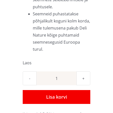
puhtusele.
Seemneid puhastatakse
põhjalikult koguni kolm korda,
mille tulemusena pakub Deli
Nature kõige puhtamaid
seemnesegusid Euroopa
turul.
Laos
Seemnesegu
Deli
Nature
Lisa korvi
Pantanal
Birdelicious