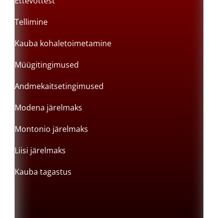
Ettevõttest
Tellimine
Kauba kohaletoimetamine
Müügitingimused
Andmekaitsetingimused
Modena järelmaks
Montonio järelmaks
Liisi järelmaks
Kauba tagastus