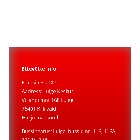
Ettevõtte info
E-business OÜ
Aadress: Luige Keskus
Viljandi mnt 168 Luige
75401 Kiili vald
Harju maakond
Bussipeatus: Luige, bussid nr. 116; 116A,