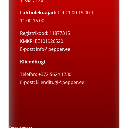
116B*; 178
Lahtiolekuajad:
T-R 11.00-19.00; L:
11.00-16.00
Registrikood: 11877315
KMKR: EE101926520
E-post:
info@pepper.ee
Klienditugi
Telefon: +372 5624 1730
E-post:
klienditugi@pepper.ee