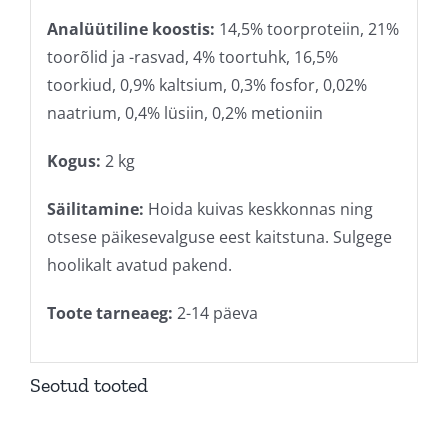
Analüütiline koostis:
14,5% toorproteiin, 21%
toorõlid ja -rasvad, 4% toortuhk, 16,5%
toorkiud, 0,9% kaltsium, 0,3% fosfor, 0,02%
naatrium, 0,4% lüsiin, 0,2% metioniin
Kogus:
2 kg
Säilitamine:
Hoida kuivas keskkonnas ning
otsese päikesevalguse eest kaitstuna. Sulgege
hoolikalt avatud pakend.
Toote tarneaeg:
2-14 päeva
Seotud tooted