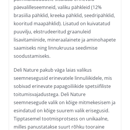
päevalilleseemneid, valiku pähkleid (12%
brasiilia pähklid, kreeka pähklid, seedripähklid,
kooritud maapähklid). Lisatud on kuivatatud
puuvilju, ekstrudeeritud graanuleid
lisavitamiinide, mineraalainete ja aminohapete
saamiseks ning linnukruusa seedimise
soodustamiseks.
Deli Nature pakub väga laias valikus
seemnesegusid erinevatele linnuliikidele, mis
sobivad erinevate papagoiliikide spetsiifiliste
toitumisvajadustega. Deli Nature
seemnesegude valik on kõige mitmekesisem ja
esindatud on kõige suurem valik erisegusid.
Tipptasemel tootmisprotsess on unikaalne,
milles panustatakse suurt rõhku tooraine