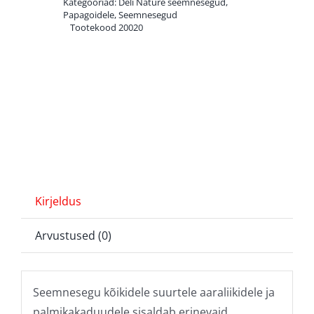
Kategooriad:
Deli Nature seemnesegud
,
2
Papagoidele
,
Seemnesegud
Tootekood
20020
kg
kogus
Kirjeldus
Arvustused (0)
Seemnesegu kõikidele suurtele aaraliikidele ja
palmikakaduudele sisaldab erinevaid