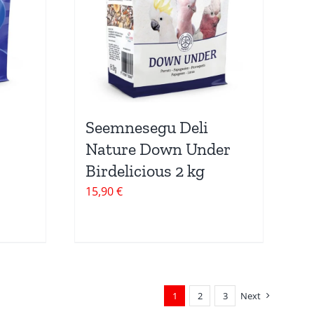
Seemnesegu Deli
Nature Down Under
Birdelicious 2 kg
15,90
€
1
2
3
Next