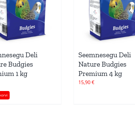
nesegu Deli
Seemnesegu Deli
re Budgies
Nature Budgies
ium 1 kg
Premium 4 kg
15,90
€
korvi