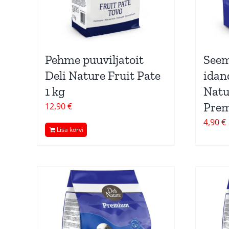
Pehme puuviljatoit
See
Deli Nature Fruit Pate
idan
1 kg
Natu
Prem
12,90
€
4,90
€
Lisa korvi