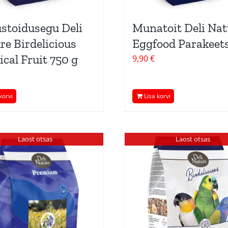
stoidusegu Deli
Munatoit Deli Nat
re Birdelicious
Eggfood Parakeets
ical Fruit 750 g
9,90
€
korvi
Lisa korvi
Laost otsas
Laost otsas