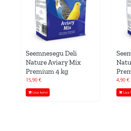
Seemnesegu Deli
Seem
Nature Aviary Mix
Natu
Premium 4 kg
Prem
15,90
€
4,90
€
Lisa korvi
Lisa 