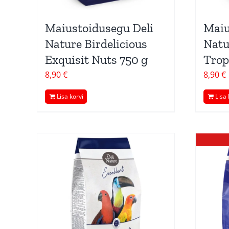
Maiustoidusegu Deli
Maiu
Nature Birdelicious
Natu
Exquisit Nuts 750 g
Trop
8,90
€
8,90
€
Lisa korvi
Lisa 