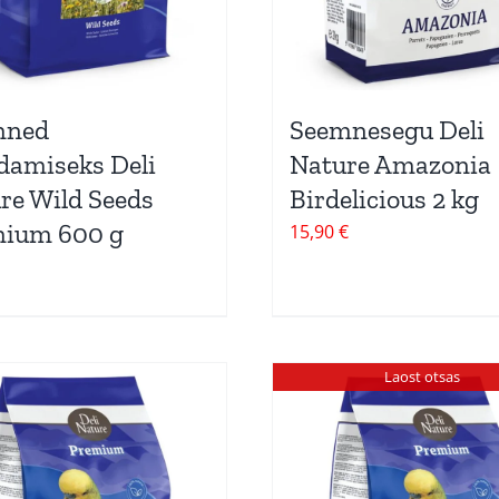
mned
Seemnesegu Deli
damiseks Deli
Nature Amazonia
re Wild Seeds
Birdelicious 2 kg
ium 600 g
15,90
€
Laost otsas