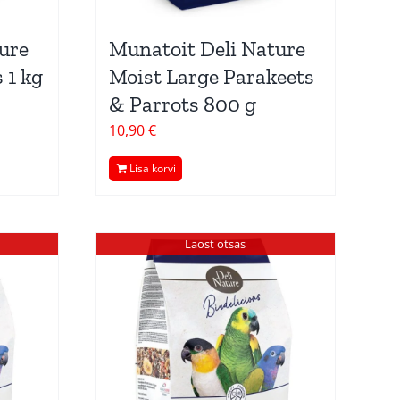
ure
Munatoit Deli Nature
 1 kg
Moist Large Parakeets
& Parrots 800 g
10,90
€
Lisa korvi
Laost otsas