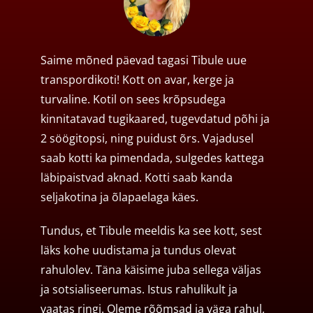
Saime mõned päevad tagasi Tibule uue
transpordikoti! Kott on avar, kerge ja
turvaline. Kotil on sees krõpsudega
kinnitatavad tugikaared, tugevdatud põhi ja
2 söögitopsi, ning puidust õrs. Vajadusel
saab kotti ka pimendada, sulgedes kattega
läbipaistvad aknad. Kotti saab kanda
seljakotina ja õlapaelaga käes.
Tundus, et Tibule meeldis ka see kott, sest
läks kohe uudistama ja tundus olevat
rahulolev. Täna käisime juba sellega väljas
ja sotsialiseerumas. Istus rahulikult ja
vaatas ringi. Oleme rõõmsad ja väga rahul,