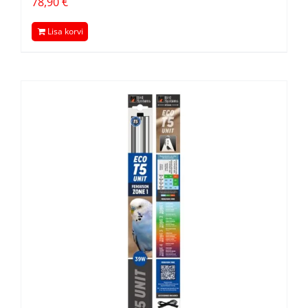
78,90
€
Lisa korvi