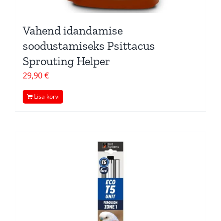
Vahend idandamise
soodustamiseks Psittacus
Sprouting Helper
29,90
€
Lisa korvi