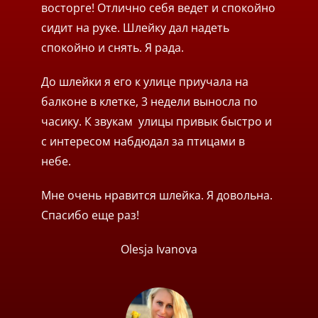
восторге! Отлично себя ведет и спокойно
сидит на руке. Шлейку дал надеть
спокойно и снять. Я рада.
До шлейки я его к улице приучала на
балконе в клетке, 3 недели выносла по
часику. К звукам
улицы привык быстро и
с интересом набдюдал за птицами в
небе.
Мне очень нравится шлейка. Я довольна.
Спасибо еще раз!
Olesja Ivanova