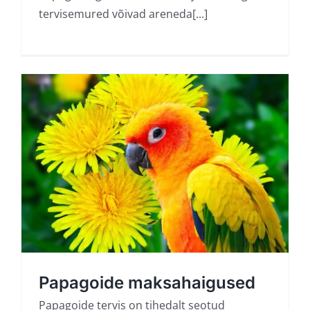
tervisemured võivad areneda[...]
Papagoide maksahaigused
Papagoide tervis on tihedalt seotud