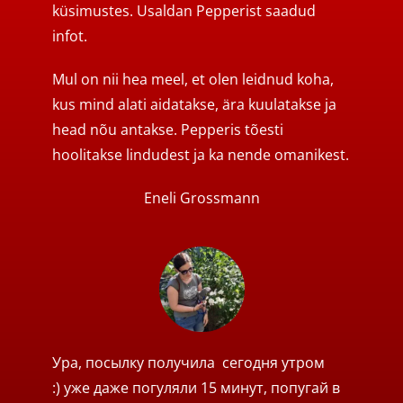
küsimustes. Usaldan Pepperist saadud
infot.
Mul on nii hea meel, et olen leidnud koha,
kus mind alati aidatakse, ära kuulatakse ja
head nõu antakse. Pepperis tõesti
hoolitakse lindudest ja ka nende omanikest.
Eneli Grossmann
Ура, посылку получила
сегодня утром
:) уже даже погуляли 15 минут, попугай в