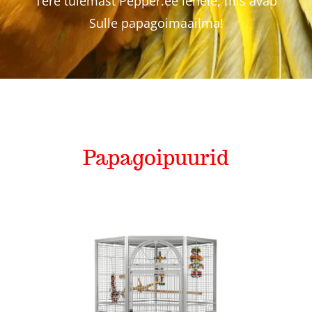
Tere tulemast Pepper.ee lehele, mis avab
Sulle papagoimaailma!
Pakkumised
Blogi
Ettevõttest
Papagoipuurid
Kontakt
Papagoipuurid