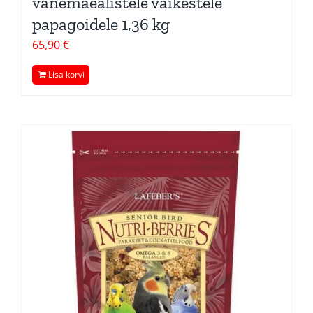
vanemaealistele väikestele
papagoidele 1,36 kg
65,90
€
Lisa korvi