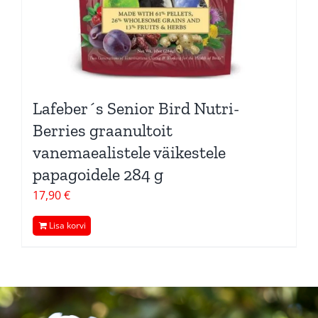
Lafeber´s Senior Bird Nutri-
Berries graanultoit
vanemaealistele väikestele
papagoidele 284 g
17,90
€
Lisa korvi