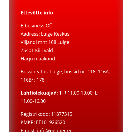
Ettevõtte info
E-business OÜ
Aadress: Luige Keskus
Viljandi mnt 168 Luige
75401 Kiili vald
Harju maakond
Bussipeatus: Luige, bussid nr. 116; 116A,
116B*; 178
Lahtiolekuajad:
T-R 11.00-19.00; L:
11.00-16.00
Registrikood: 11877315
KMKR: EE101926520
E-post:
info@pepper.ee