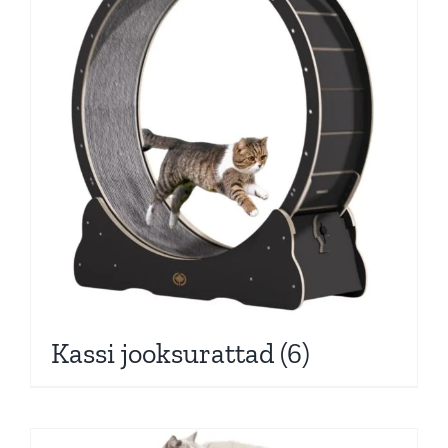
Pakkumised
Blogi
Ettevõttest
Kontakt
Kassi jooksurattad
(6)