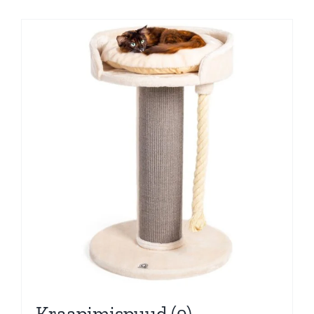
Kraapimispuud
(9)