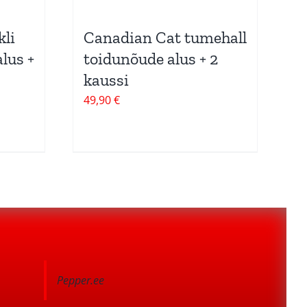
li
Canadian Cat tumehall
lus +
toidunõude alus + 2
kaussi
49,90
€
Pepper.ee