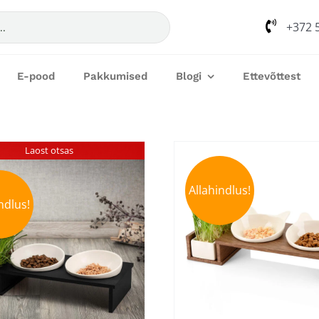
+372 
E-pood
Pakkumised
Blogi
Ettevõttest
Laost otsas
Allahindlus!
ndlus!