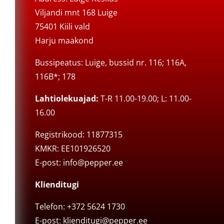
Viljandi mnt 168 Luige
75401 Kiili vald
Harju maakond
Bussipeatus: Luige, bussid nr. 116; 116A,
116B*; 178
Lahtiolekuajad:
T-R 11.00-19.00; L: 11.00-
16.00
Registrikood: 11877315
KMKR: EE101926520
E-post:
info@pepper.ee
Klienditugi
Telefon: +372 5624 1730
E-post:
klienditugi@pepper.ee