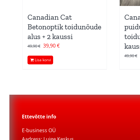
Canadian Cat
Cana
Betonoptik toidunõude
puid
alus + 2 kaussi
toid
kaus
Algne
Current
39,90
€
49,90
€
hind
price
49,90
€
Lisa korvi
oli:
is:
49,90 €.
39,90 €.
Ettevõtte info
E-business OÜ
Aadress: Luige Keskus