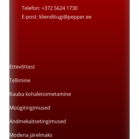
Telefon: +372 5624 1730
E-post:
klienditugi@pepper.ee
Ettevõttest
Tellimine
Kauba kohaletoimetamine
Müügitingimused
Andmekaitsetingimused
Modena järelmaks