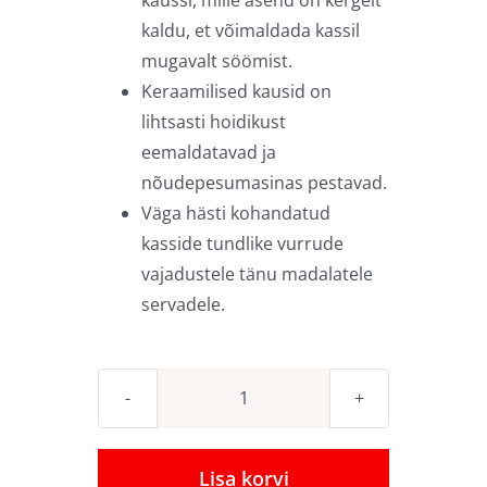
kaldu, et võimaldada kassil
mugavalt söömist.
Keraamilised kausid on
lihtsasti hoidikust
eemaldatavad ja
nõudepesumasinas pestavad.
Väga hästi kohandatud
kasside tundlike vurrude
vajadustele tänu madalatele
servadele.
Canadian
Cat
pähkli
Lisa korvi