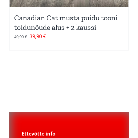
Canadian Cat musta puidu tooni
toidunõude alus + 2 kaussi
Algne
Current
39,90
€
49,90
€
hind
price
oli:
is:
49,90 €.
39,90 €.
Ettevõtte info