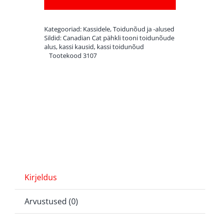
tooni
toidunõude
Kategooriad:
Kassidele
,
Toidunõud ja -alused
alus
Sildid:
Canadian Cat pähkli tooni toidunõude
alus
,
kassi kausid
,
kassi toidunõud
+
Tootekood
3107
2
kaussi
kogus
Kirjeldus
Arvustused (0)