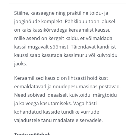
Stiilne, kaasaegne ning praktiline toidu- ja
jooginõude komplekt. Pähklipuu tooni alusel
on kaks kassikõrvadega keraamilist kaussi,
mille asend on kergelt kaldu, et võimaldada
kassil mugavalt söömist. Täiendavat kandilist
kaussi saab kasutada kassimuru või kuivtoidu
jaoks.
Keraamilised kausid on lihtsasti hoidikust
eemaldatavad ja nõudepesumasinas pestavad.
Need sobivad ideaalselt kuivtoidu, märgtoidu
ja ka veega kasutamiseks. Väga hästi
kohandatud kasside tundlike vurrude
vajadustele tänu madalatele servadele.
Toote mõõdud: