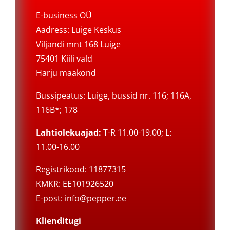
E-business OÜ
Aadress: Luige Keskus
Viljandi mnt 168 Luige
75401 Kiili vald
Harju maakond
Bussipeatus: Luige, bussid nr. 116; 116A,
116B*; 178
Lahtiolekuajad:
T-R 11.00-19.00; L:
11.00-16.00
Registrikood: 11877315
KMKR: EE101926520
E-post:
info@pepper.ee
Klienditugi