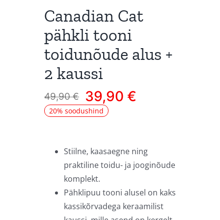
Canadian Cat
pähkli tooni
toidunõude alus +
2 kaussi
39,90
€
49,90
€
Algne
Current
20% soodushind
hind
price
oli:
is:
49,90 €.
39,90 €.
Stiilne, kaasaegne ning
praktiline toidu- ja jooginõude
komplekt.
Pähklipuu tooni alusel on kaks
kassikõrvadega keraamilist
kaussi, mille asend on kergelt