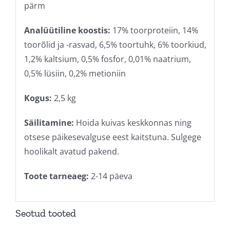
pärm
Analüütiline koostis:
17% toorproteiin, 14%
toorõlid ja -rasvad, 6,5% toortuhk, 6% toorkiud,
1,2% kaltsium, 0,5% fosfor, 0,01% naatrium,
0,5% lüsiin, 0,2% metioniin
Kogus:
2,5 kg
Säilitamine:
Hoida kuivas keskkonnas ning
otsese päikesevalguse eest kaitstuna. Sulgege
hoolikalt avatud pakend.
Toote tarneaeg:
2-14 päeva
Seotud tooted