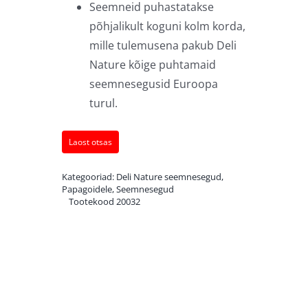
Seemneid puhastatakse
põhjalikult koguni kolm korda,
mille tulemusena pakub Deli
Nature kõige puhtamaid
seemnesegusid Euroopa
turul.
Laost otsas
Kategooriad:
Deli Nature seemnesegud
,
Papagoidele
,
Seemnesegud
Tootekood
20032