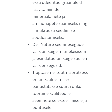
ekstrudeeritud graanuleid
lisavitamiinide,
mineraalainete ja
aminohapete saamiseks ning
linnukruusa seedimise
soodustamiseks.
Deli Nature seemnesegude
valik on kõige mitmekesisem
ja esindatud on kõige suurem
valik erisegusid.
Tipptasemel tootmisprotsess
on unikaalne, milles
panustatakse suurt rõhku
tooraine kvaliteedile,
seemnete selekteerimisele ja
puhtusele.