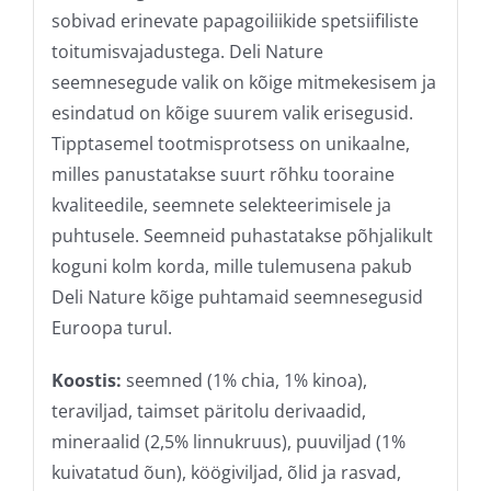
sobivad erinevate papagoiliikide spetsiifiliste
toitumisvajadustega. Deli Nature
seemnesegude valik on kõige mitmekesisem ja
esindatud on kõige suurem valik erisegusid.
Tipptasemel tootmisprotsess on unikaalne,
milles panustatakse suurt rõhku tooraine
kvaliteedile, seemnete selekteerimisele ja
puhtusele. Seemneid puhastatakse põhjalikult
koguni kolm korda, mille tulemusena pakub
Deli Nature kõige puhtamaid seemnesegusid
Euroopa turul.
Koostis:
seemned (1% chia, 1% kinoa),
teraviljad, taimset päritolu derivaadid,
mineraalid (2,5% linnukruus), puuviljad (1%
kuivatatud õun), köögiviljad, õlid ja rasvad,