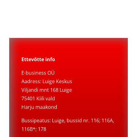
Ettevõtte info
E-business OÜ
Aadress: Luige Keskus
Viljandi mnt 168 Luige
75401 Kiili vald
Harju maakond
Bussipeatus: Luige, bussid nr. 116; 116A,
116B*; 178