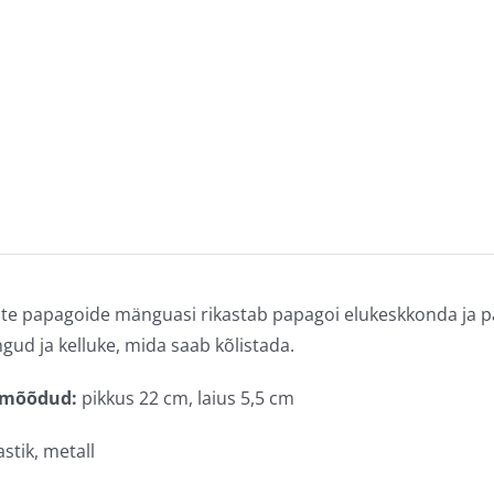
te papagoide mänguasi rikastab papagoi elukeskkonda ja pa
ngud ja kelluke, mida saab kõlistada.
 mõõdud:
pikkus 22 cm, laius 5,5 cm
stik, metall