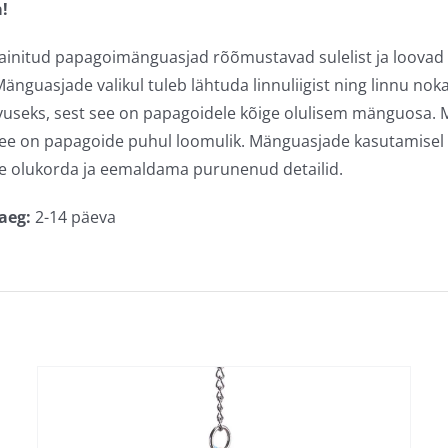
!
sainitud papagoimänguasjad rõõmustavad sulelist ja loovad 
Mänguasjade valikul tuleb lähtuda linnuliigist ning linnu 
useks, sest see on papagoidele kõige olulisem mänguosa. M
see on papagoide puhul loomulik. Mänguasjade kasutamisel 
 olukorda ja eemaldama purunenud detailid.
aeg:
2-14 päeva