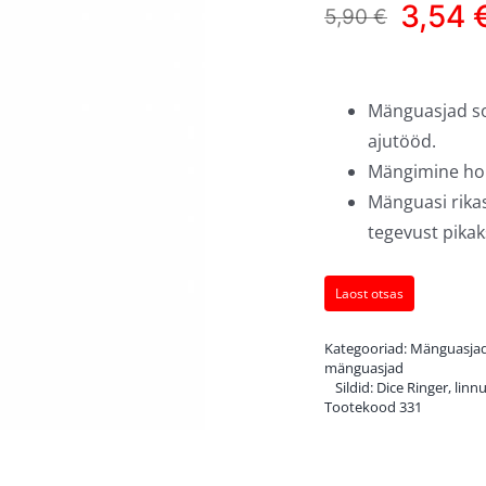
3,54
5,90
€
Algne
Current
hind
price
oli:
is:
Mänguasjad so
5,90 €.
3,54 €.
ajutööd.
Mängimine hoi
Mänguasi rika
tegevust pikak
Laost otsas
Kategooriad:
Mänguasjad 
mänguasjad
Sildid:
Dice Ringer
,
linn
Tootekood
331