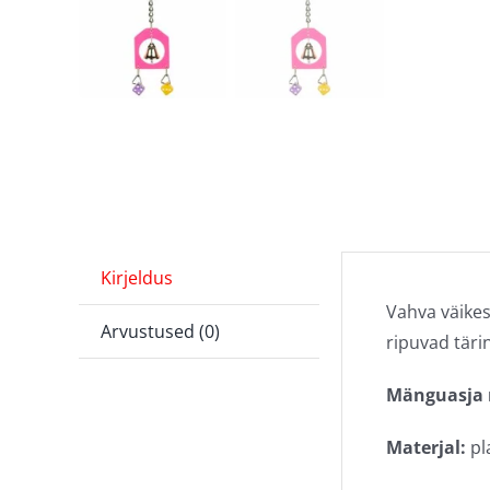
Kirjeldus
Vahva väikes
Arvustused (0)
ripuvad täri
Mänguasja
Materjal:
pla