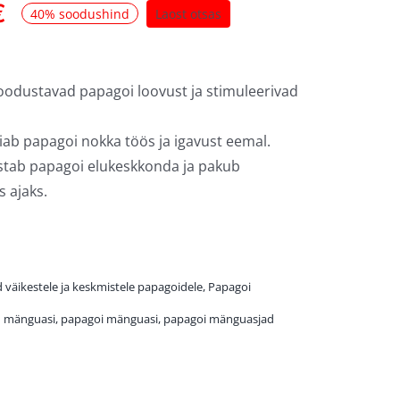
€
40% soodushind
Laost otsas
odustavad papagoi loovust ja stimuleerivad
ab papagoi nokka töös ja igavust eemal.
stab papagoi elukeskkonda ja pakub
s ajaks.
väikestele ja keskmistele papagoidele
,
Papagoi
u mänguasi
,
papagoi mänguasi
,
papagoi mänguasjad