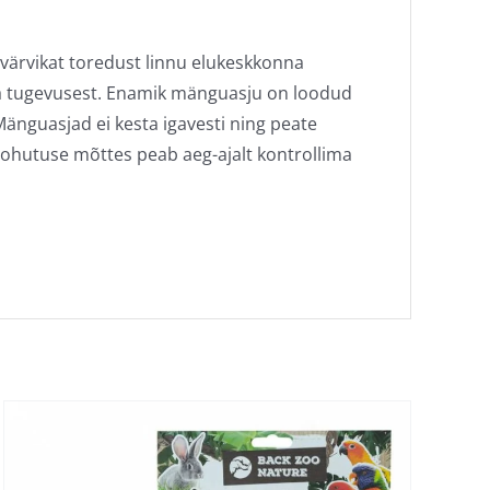
värvikat toredust linnu elukeskkonna
noka tugevusest. Enamik mänguasju on loodud
änguasjad ei kesta igavesti ning peate
ohutuse mõttes peab aeg-ajalt kontrollima