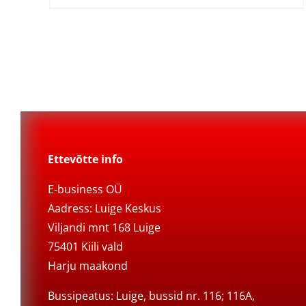
Ettevõtte info
E-business OÜ
Aadress: Luige Keskus
Viljandi mnt 168 Luige
75401 Kiili vald
Harju maakond
Bussipeatus: Luige, bussid nr. 116; 116A,