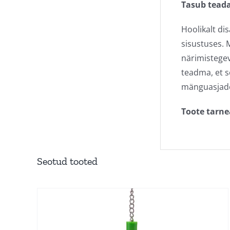
Tasub teada
Hoolikalt di
sisustuses. 
närimistegev
teadma, et 
mänguasjade
Toote tarne
Seotud tooted