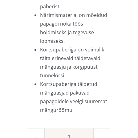
paberist.
Närimismaterjal on mõeldud
papagoi noka töös
hoidmiseks ja tegevuse
loomiseks.
Kortsupaberiga on võimalik
täita erinevaid täidetavaid
mänguasju ja korgipuust
tunnelõrsi.
Kortsupaberiga täidetud
mänguasjad pakuvad
papagoidele veelgi suuremat
mängurõõmu.