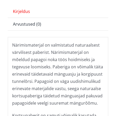
Kirjeldus
Arvustused (0)
Närimismaterjal on valmistatud naturaalsest
värvilisest paberist. Närimismaterjal on
mõeldud papagoi noka töös hoidmiseks ja
tegevuse loomiseks. Paberiga on võimalik täita
erinevaid täidetavaid mänguasju ja korgipuust
tunnelõrsi. Papagoid on väga uudishimulikud
erinevate materjalide vastu, seega naturaalse
kortsupaberiga täidetud mänguasjad pakuvad
papagoidele veelgi suuremat mängurõõmu.
Kortsupaberit on samuti võimalik kasutada