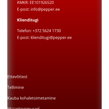
KMKR: EE101926520
E-post:
info@pepper.ee
Klienditugi
Telefon: +372 5624 1730
E-post:
klienditugi@pepper.ee
Ettevõttest
Tellimine
Kauba kohaletoimetamine
Müügitingimused