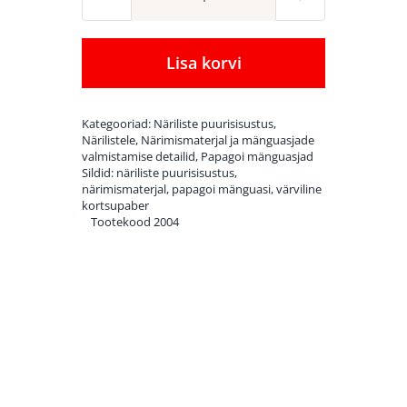
Päikselistes
värvides
kortsupaberi
Lisa korvi
närimismaterjal
100
Kategooriad:
Näriliste puurisisustus
,
g
Närilistele
,
Närimismaterjal ja mänguasjade
valmistamise detailid
,
Papagoi mänguasjad
kogus
Sildid:
näriliste puurisisustus
,
närimismaterjal
,
papagoi mänguasi
,
värviline
kortsupaber
Tootekood
2004