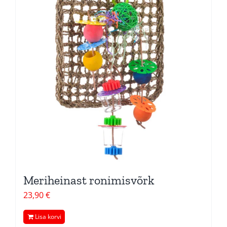
Meriheinast ronimisvõrk
23,90
€
Lisa korvi