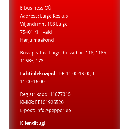
E-business OÜ
Aadress: Luige Keskus
Viljandi mnt 168 Luige
75401 Kiili vald
Harju maakond
Bussipeatus: Luige, bussid nr. 116; 116A,
116B*; 178
Lahtiolekuajad:
T-R 11.00-19.00; L:
11.00-16.00
Registrikood: 11877315
KMKR: EE101926520
E-post:
info@pepper.ee
Klienditugi