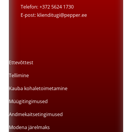
Telefon: +372 5624 1730
E-post:
klienditugi@pepper.ee
Ettevõttest
Tellimine
Kauba kohaletoimetamine
Müügitingimused
Andmekaitsetingimused
Modena järelmaks