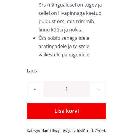
õrs mängualusel on tugev ja
sellel on liivapinnaga kaetud
puidust õrs, mis trimmib
linnu küüsi ja nokka.
Õrs sobib senegalidele,
aratingadele ja teistele
väikestele papagoidele.
Laos
Lauale
paigutatav
õrs
Lisa korvi
mängualusel
kogus
Kategooriad:
Liivapinnaga ja kiviõrred
,
Õrred
,