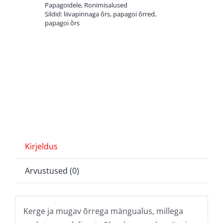
Papagoidele
,
Ronimisalused
Sildid:
liivapinnaga õrs
,
papagoi õrred
,
papagoi õrs
Kirjeldus
Arvustused (0)
Kerge ja mugav õrrega mängualus, millega