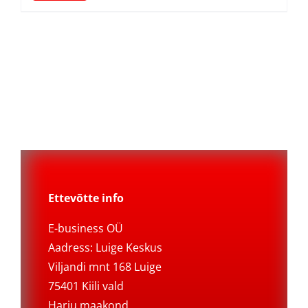
199,00 €.
159,00 €.
Ettevõtte info
E-business OÜ
Aadress: Luige Keskus
Viljandi mnt 168 Luige
75401 Kiili vald
Harju maakond