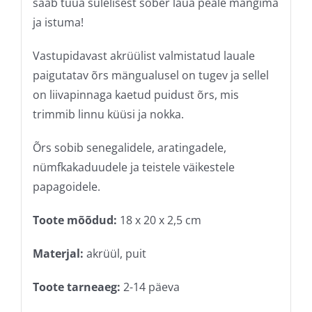
saab tuua sulelisest sõber laua peale mängima
ja istuma!
Vastupidavast akrüülist valmistatud lauale
paigutatav õrs mängualusel on tugev ja sellel
on liivapinnaga kaetud puidust õrs, mis
trimmib linnu küüsi ja nokka.
Õrs sobib senegalidele, aratingadele,
nümfkakaduudele ja teistele väikestele
papagoidele.
Toote mõõdud:
18 x 20 x 2,5 cm
Materjal:
akrüül, puit
Toote tarneaeg:
2-14 päeva