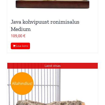
Java kohvipuust ronimisalus
Medium
109,00
€
Lisa korvi
Laost otsas
Allahindlus!