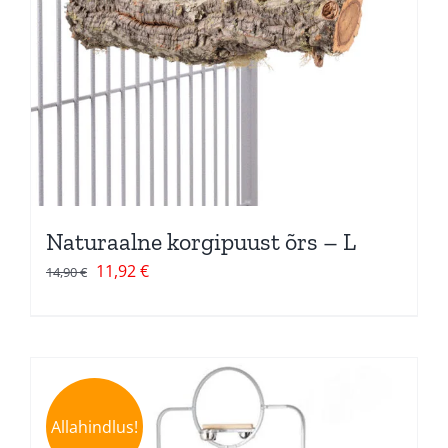
Naturaalne korgipuust õrs – L
Algne
Current
11,92
€
14,90
€
hind
price
oli:
is:
14,90 €.
11,92 €.
Allahindlus!