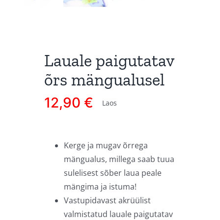
Lauale paigutatav
õrs mängualusel
12,90
€
Laos
Kerge ja mugav õrrega
mängualus, millega saab tuua
sulelisest sõber laua peale
mängima ja istuma!
Vastupidavast akrüülist
valmistatud lauale paigutatav