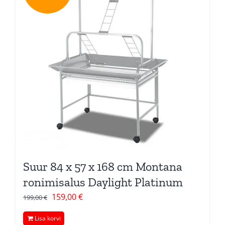
Suur 84 x 57 x 168 cm Montana
ronimisalus Daylight Platinum
Algne
Current
159,00
€
199,00
€
hind
price
Lisa korvi
oli:
is: