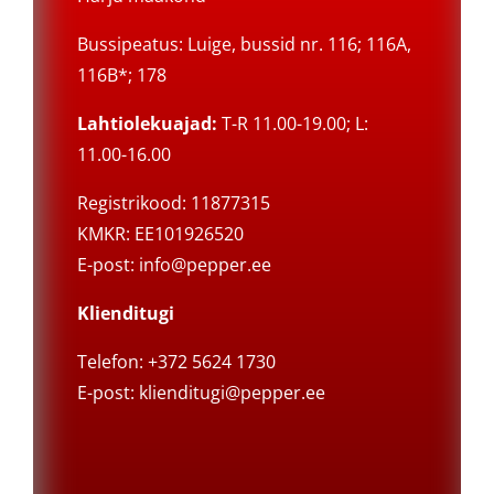
Bussipeatus: Luige, bussid nr. 116; 116A,
116B*; 178
Lahtiolekuajad:
T-R 11.00-19.00; L:
11.00-16.00
Registrikood: 11877315
KMKR: EE101926520
E-post:
info@pepper.ee
Klienditugi
Telefon: +372 5624 1730
E-post:
klienditugi@pepper.ee