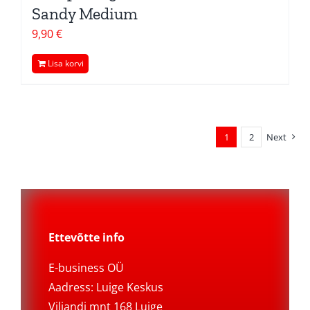
Sandy Medium
9,90
€
Lisa korvi
1
2
Next
Ettevõtte info
E-business OÜ
Aadress: Luige Keskus
Viljandi mnt 168 Luige