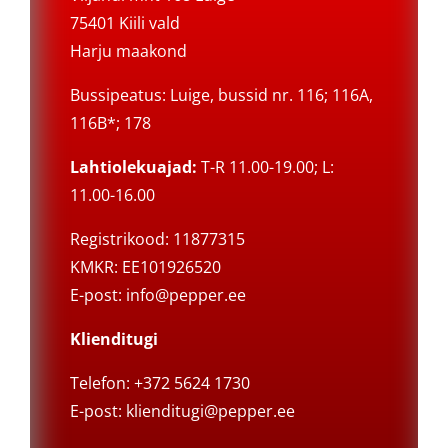
75401 Kiili vald
Harju maakond
Bussipeatus: Luige, bussid nr. 116; 116A,
116B*; 178
Lahtiolekuajad:
T-R 11.00-19.00; L:
11.00-16.00
Registrikood: 11877315
KMKR: EE101926520
E-post:
info@pepper.ee
Klienditugi
Telefon: +372 5624 1730
E-post:
klienditugi@pepper.ee