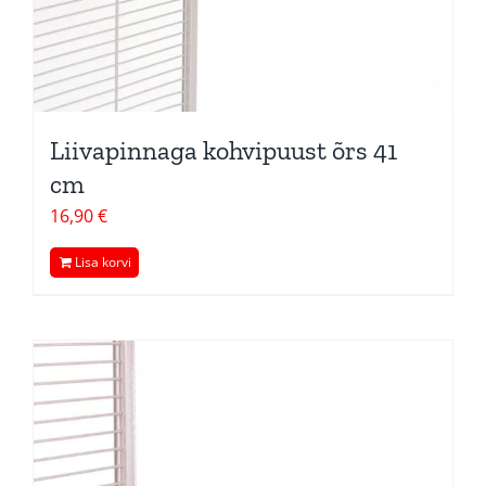
Liivapinnaga kohvipuust õrs 41
cm
16,90
€
Lisa korvi