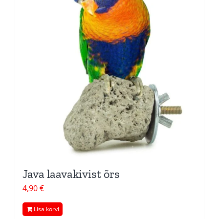
Pakkumised
Blogi
Ettevõttest
Kontakt
Java laavakivist õrs
4,90
€
Lisa korvi