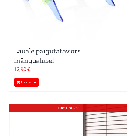
Lauale paigutatav õrs
mängualusel
12,90
€
Lisa korvi
Laost otsas