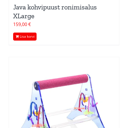
Java kohvipuust ronimisalus
XLarge
159,00
€
Lisa korvi