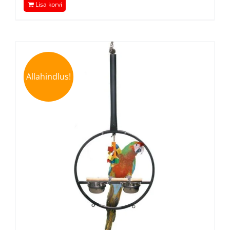
Lisa korvi
oli:
is:
59,00 €.
50,15 €.
Allahindlus!