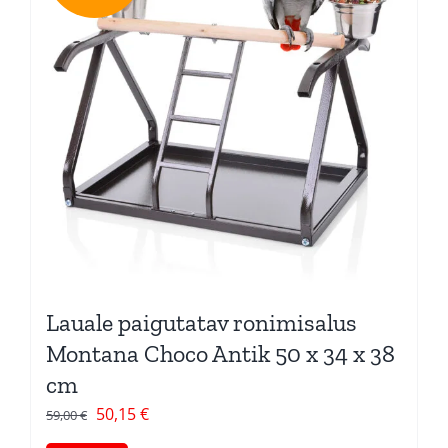
Lauale paigutatav ronimisalus
Montana Choco Antik 50 x 34 x 38
cm
Algne
Current
50,15
€
59,00
€
hind
price