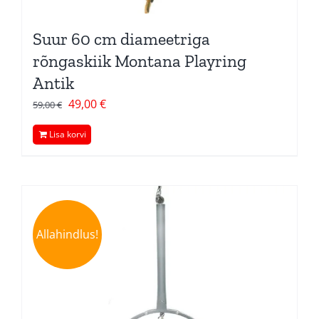
Suur 60 cm diameetriga
rõngaskiik Montana Playring
Antik
Algne
Current
49,00
€
59,00
€
hind
price
Lisa korvi
oli:
is:
59,00 €.
49,00 €.
Allahindlus!