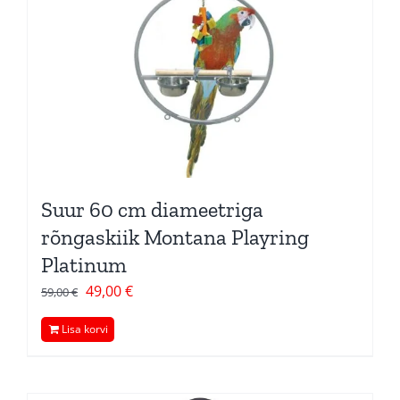
Suur 60 cm diameetriga
rõngaskiik Montana Playring
Platinum
Algne
Current
49,00
€
59,00
€
hind
price
Lisa korvi
oli:
is:
59,00 €.
49,00 €.