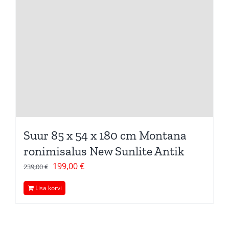
Suur 85 x 54 x 180 cm Montana
ronimisalus New Sunlite Antik
Algne
Current
199,00
€
239,00
€
hind
price
Lisa korvi
oli:
is:
239,00 €.
199,00 €.