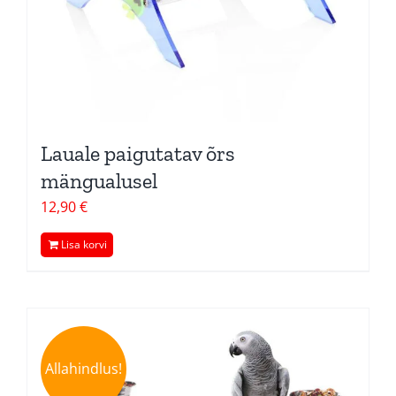
Lauale paigutatav õrs
mängualusel
12,90
€
Lisa korvi
Allahindlus!