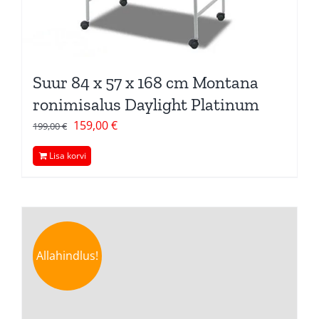
Suur 84 x 57 x 168 cm Montana
ronimisalus Daylight Platinum
Algne
Current
159,00
€
199,00
€
hind
price
Lisa korvi
oli:
is:
199,00 €.
159,00 €.
Allahindlus!