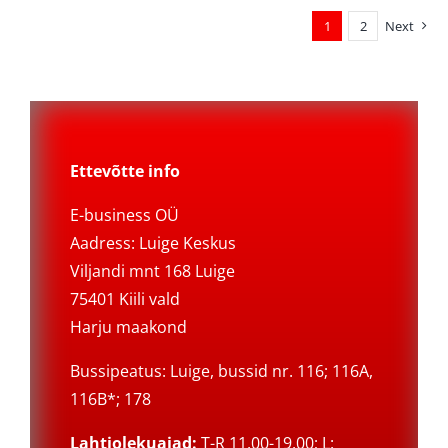
1
2
Next
Ettevõtte info
E-business OÜ
Aadress: Luige Keskus
Viljandi mnt 168 Luige
75401 Kiili vald
Harju maakond
Bussipeatus: Luige, bussid nr. 116; 116A,
116B*; 178
Lahtiolekuajad:
T-R 11.00-19.00; L: