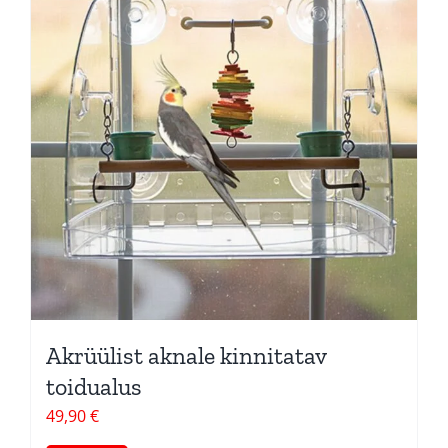
Pakkumised
Blogi
Ettevõttest
Kontakt
Akrüülist aknale kinnitatav
toidualus
49,90
€