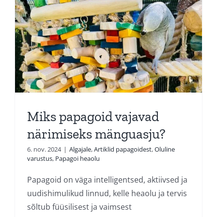
Pakkumised
Blogi
Ettevõttest
Kontakt
Miks papagoid vajavad
närimiseks mänguasju?
6. nov. 2024
|
Algajale
,
Artiklid papagoidest
,
Oluline
varustus
,
Papagoi heaolu
Papagoid on väga intelligentsed, aktiivsed ja
uudishimulikud linnud, kelle heaolu ja tervis
sõltub füüsilisest ja vaimsest