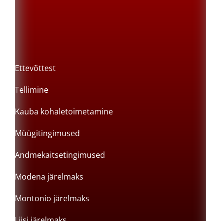
Ettevõttest
Tellimine
Kauba kohaletoimetamine
Müügitingimused
Andmekaitsetingimused
Modena järelmaks
Montonio järelmaks
Liisi järelmaks