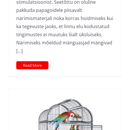
stimulatsioonist. Seetõttu on oluline
pakkuda papagoidele piisavalt
närimismaterjali noka korras hoidmiseks kui
ka tegevuste jaoks, et linnu elu kodustatud
tingimustes ei muutuks liialt üksluiseks.
Närimiseks mõeldud mänguasjad mängivad
[...]
Read More