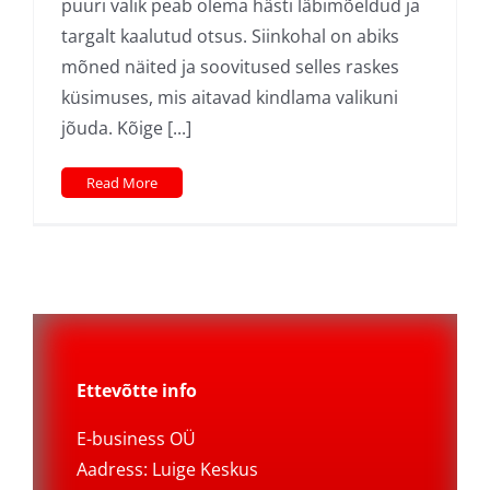
puuri valik peab olema hästi läbimõeldud ja
targalt kaalutud otsus. Siinkohal on abiks
mõned näited ja soovitused selles raskes
küsimuses, mis aitavad kindlama valikuni
jõuda. Kõige [...]
Read More
Ettevõtte info
E-business OÜ
Aadress: Luige Keskus