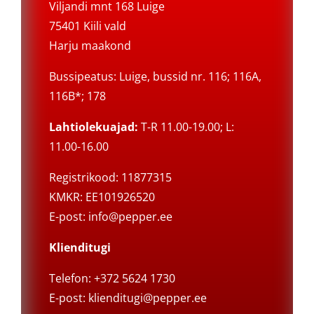
Viljandi mnt 168 Luige
75401 Kiili vald
Harju maakond
Bussipeatus: Luige, bussid nr. 116; 116A,
116B*; 178
Lahtiolekuajad:
T-R 11.00-19.00; L:
11.00-16.00
Registrikood: 11877315
KMKR: EE101926520
E-post:
info@pepper.ee
Klienditugi
Telefon: +372 5624 1730
E-post:
klienditugi@pepper.ee