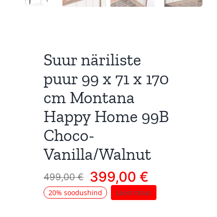
Suur näriliste
puur 99 x 71 x 170
cm Montana
Happy Home 99B
Choco-
Vanilla/Walnut
399,00
€
499,00
€
Algne
Current
20% soodushind
Laost otsas
hind
price