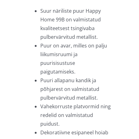
oli:
is:
499,00 €.
399,00 €.
Suur näriliste puur Happy
Home 99B on valmistatud
kvaliteetsest tsingivaba
pulbervärvitud metallist.
Puur on avar, milles on palju
liikumisruumi ja
puurisisustuse
paigutamiseks.
Puuri allapanu kandik ja
põhjarest on valmistatud
pulbervärvitud metallist.
Vahekorruste platvormid ning
redelid on valmistatud
puidust.
Dekoratiivne esipaneel hoiab