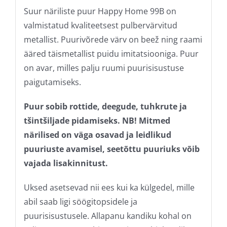
Suur näriliste puur Happy Home 99B on
valmistatud kvaliteetsest pulbervärvitud
metallist. Puurivõrede värv on beež ning raami
ääred täismetallist puidu imitatsiooniga.
Puur
on avar, milles palju ruumi puurisisustuse
paigutamiseks.
Puur sobib rottide, deegude, tuhkrute ja
tšintšiljade pidamiseks. NB! Mitmed
närilised on väga osavad ja leidlikud
puuriuste avamisel, seetõttu puuriuks võib
vajada lisakinnitust.
Uksed asetsevad nii ees kui ka külgedel, mille
abil saab ligi söögitopsidele ja
puurisisustusele. Allapanu kandiku kohal on