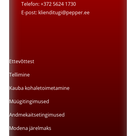
Telefon: +372 5624 1730
E-post:
klienditugi@pepper.ee
Ettevõttest
Tellimine
Kauba kohaletoimetamine
Müügitingimused
Andmekaitsetingimused
Modena järelmaks