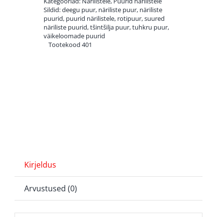
Kategooriad:
Närilistele
,
Puurid närilistele
Sildid:
deegu puur
,
näriliste puur
,
näriliste
puurid
,
puurid närilistele
,
rotipuur
,
suured
näriliste puurid
,
tšintšilja puur
,
tuhkru puur
,
väikeloomade puurid
Tootekood
401
Kirjeldus
Arvustused (0)