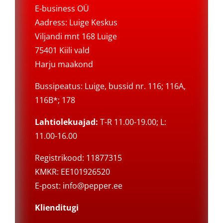
E-business OÜ
Aadress: Luige Keskus
Viljandi mnt 168 Luige
75401 Kiili vald
Harju maakond
Bussipeatus: Luige, bussid nr. 116; 116A,
116B*; 178
Lahtiolekuajad:
T-R 11.00-19.00; L:
11.00-16.00
Registrikood: 11877315
KMKR: EE101926520
E-post:
info@pepper.ee
Klienditugi