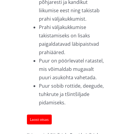
põhjaresti ja kandikut
liikumise eest ning takistab
prahi väljakukkumist.
Prahi väljakukkumise
takistamiseks on lisaks
paigaldatavad läbipaistvad
prahiääred.
Puur on pöörlevatel ratastel,
mis võimaldab mugavalt
puuri asukohta vahetada.
Puur sobib rottide, deegude,
tuhkrute ja tšintšiljade
pidamiseks.
Laost otsas