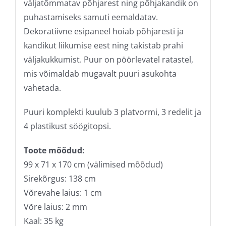
väljatõmmatav põhjarest ning põhjakandik on
puhastamiseks samuti eemaldatav.
Dekoratiivne esipaneel hoiab põhjaresti ja
kandikut liikumise eest ning takistab prahi
väljakukkumist. Puur on pöörlevatel ratastel,
mis võimaldab mugavalt puuri asukohta
vahetada.
Puuri komplekti kuulub 3 platvormi, 3 redelit ja
4 plastikust söögitopsi.
Toote mõõdud:
99 x 71 x 170 cm (välimised mõõdud)
Sirekõrgus: 138 cm
Võrevahe laius: 1 cm
Võre laius: 2 mm
Kaal: 35 kg