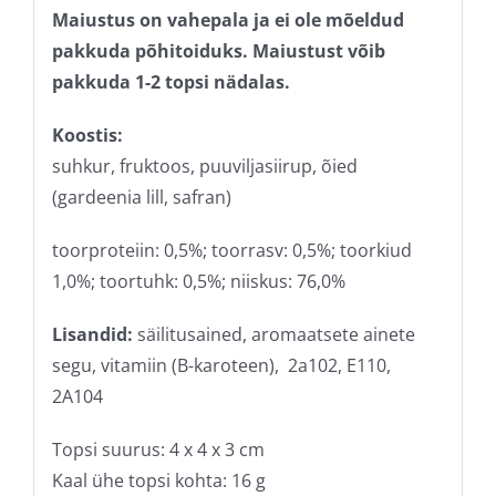
Maiustus on vahepala ja ei ole mõeldud
pakkuda põhitoiduks. Maiustust võib
pakkuda 1-2 topsi nädalas.
Koostis:
suhkur, fruktoos, puuviljasiirup, õied
(gardeenia lill, safran)
toorproteiin: 0,5%; toorrasv: 0,5%; toorkiud
1,0%; toortuhk: 0,5%; niiskus: 76,0%
Lisandid:
säilitusained, aromaatsete ainete
segu, vitamiin (B-karoteen), 2a102, E110,
2A104
Topsi suurus: 4 x 4 x 3 cm
Kaal ühe topsi kohta: 16 g