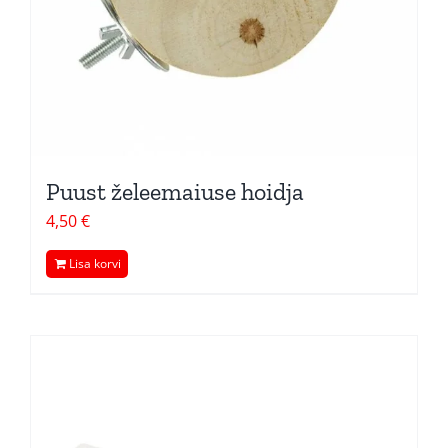
Puust želeemaiuse hoidja
4,50
€
Lisa korvi