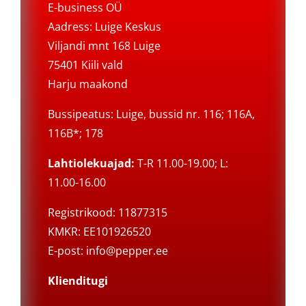
E-business OÜ
Aadress: Luige Keskus
Viljandi mnt 168 Luige
75401 Kiili vald
Harju maakond
Bussipeatus: Luige, bussid nr. 116; 116A,
116B*; 178
Lahtiolekuajad:
T-R 11.00-19.00; L:
11.00-16.00
Registrikood: 11877315
KMKR: EE101926520
E-post:
info@pepper.ee
Klienditugi