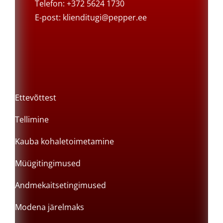
Telefon: +372 5624 1730
E-post:
klienditugi@pepper.ee
Ettevõttest
Tellimine
Kauba kohaletoimetamine
Müügitingimused
Andmekaitsetingimused
Modena järelmaks