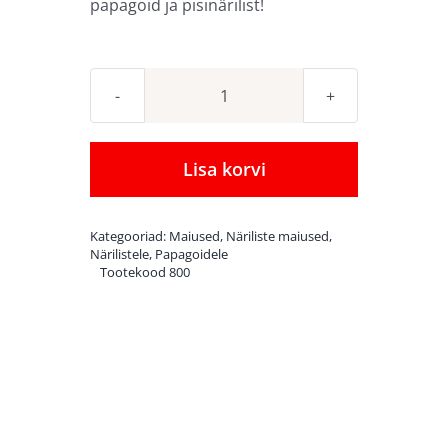
papagoid ja pisinärilist!
Back
Zoo
Nature
Lisa korvi
Fruit
Cups
Kategooriad:
Maiused
,
Näriliste maiused
,
Mix
Närilistele
,
Papagoidele
Tootekood
800
tassikesed
želeemaiusega
6
tk
kogus