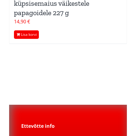
küpsisemaius väikestele
papagoidele 227 g
14,90
€
Lisa korvi
Ettevõtte info