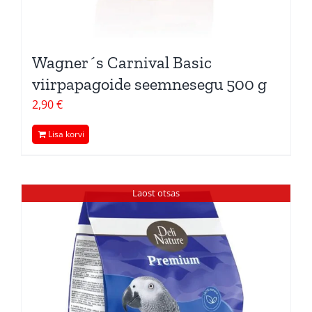
Wagner´s Carnival Basic
viirpapagoide seemnesegu 500 g
2,90
€
Lisa korvi
Laost otsas