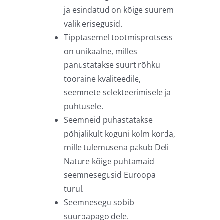
ja esindatud on kõige suurem
valik erisegusid.
Tipptasemel tootmisprotsess
on unikaalne, milles
panustatakse suurt rõhku
tooraine kvaliteedile,
seemnete selekteerimisele ja
puhtusele.
Seemneid puhastatakse
põhjalikult koguni kolm korda,
mille tulemusena pakub Deli
Nature kõige puhtamaid
seemnesegusid Euroopa
turul.
Seemnesegu sobib
suurpapagoidele.