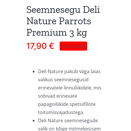
Seemnesegu Deli
Nature Parrots
Premium 3 kg
17,90
€
Laost otsas
Deli Nature pakub väga laias
valikus seemnesegusid
erinevatele linnuliikidele, mis
sobivad erinevate
papagoiliikide spetsiifiliste
toitumisvajadustega.
Deli Nature seemnesegude
valik on kõige mitmekesisem