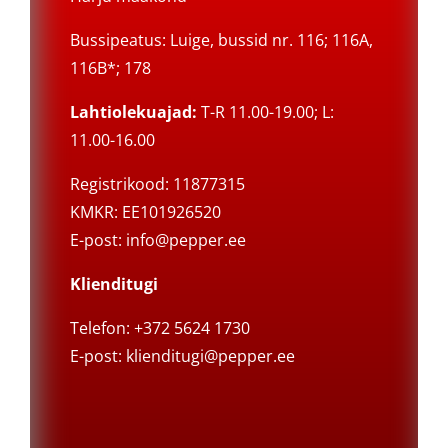
Bussipeatus: Luige, bussid nr. 116; 116A,
116B*; 178
Lahtiolekuajad:
T-R 11.00-19.00; L:
11.00-16.00
Registrikood: 11877315
KMKR: EE101926520
E-post:
info@pepper.ee
Klienditugi
Telefon: +372 5624 1730
E-post:
klienditugi@pepper.ee