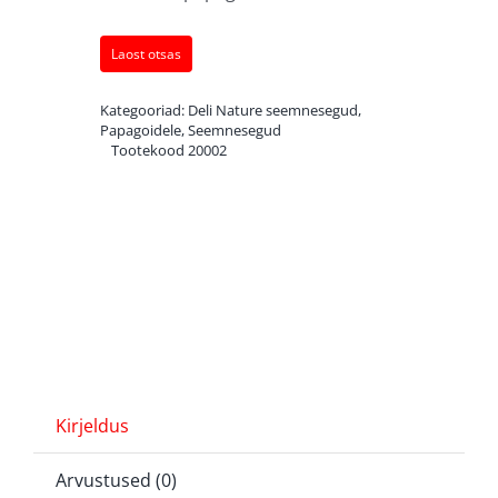
Laost otsas
Kategooriad:
Deli Nature seemnesegud
,
Papagoidele
,
Seemnesegud
Tootekood
20002
Kirjeldus
Arvustused (0)