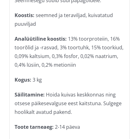
Seemnesegu sobib suurpapagoidele.
Koostis:
seemned ja teraviljad, kuivatatud
puuviljad
Analüütiline koostis:
13% toorproteiin, 16%
toorõlid ja -rasvad, 3% toortuhk, 15% toorkiud,
0,09% kaltsium, 0,3% fosfor, 0,02% naatrium,
0,4% lüsiin, 0,2% metioniin
Kogus:
3 kg
Säilitamine:
Hoida kuivas keskkonnas ning
otsese päikesevalguse eest kaitstuna. Sulgege
hoolikalt avatud pakend.
Toote tarneaeg:
2-14 päeva