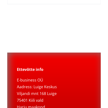
Ettevõtte info
E-business OÜ
Aadress: Luige Keskus
Viljandi mnt 168 Luige
75401 Kiili vald
Harju maakond