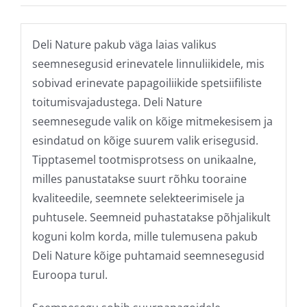
Deli Nature pakub väga laias valikus
seemnesegusid erinevatele linnuliikidele, mis
sobivad erinevate papagoiliikide spetsiifiliste
toitumisvajadustega. Deli Nature
seemnesegude valik on kõige mitmekesisem ja
esindatud on kõige suurem valik erisegusid.
Tipptasemel tootmisprotsess on unikaalne,
milles panustatakse suurt rõhku tooraine
kvaliteedile, seemnete selekteerimisele ja
puhtusele. Seemneid puhastatakse põhjalikult
koguni kolm korda, mille tulemusena pakub
Deli Nature kõige puhtamaid seemnesegusid
Euroopa turul.