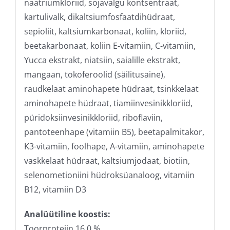
naatriumkloriid, sojavalgu kontsentraat,
kartulivalk, dikaltsiumfosfaatdihüdraat,
sepioliit, kaltsiumkarbonaat, koliin, kloriid,
beetakarbonaat, koliin E-vitamiin, C-vitamiin,
Yucca ekstrakt, niatsiin, saialille ekstrakt,
mangaan, tokoferoolid (säilitusaine),
raudkelaat aminohapete hüdraat, tsinkkelaat
aminohapete hüdraat, tiamiinvesinikkloriid,
püridoksiinvesinikkloriid, riboflaviin,
pantoteenhape (vitamiin B5), beetapalmitakor,
K3-vitamiin, foolhape, A-vitamiin, aminohapete
vaskkelaat hüdraat, kaltsiumjodaat, biotiin,
selenometioniini hüdroksüanaloog, vitamiin
B12, vitamiin D3
Analüütiline koostis:
Toorproteiin 16,0 %