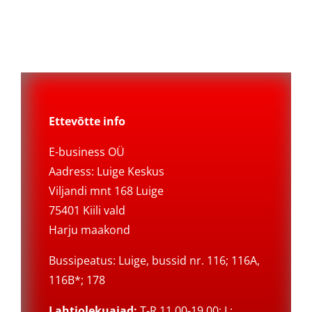
Ettevõtte info
E-business OÜ
Aadress: Luige Keskus
Viljandi mnt 168 Luige
75401 Kiili vald
Harju maakond
Bussipeatus: Luige, bussid nr. 116; 116A,
116B*; 178
Lahtiolekuajad:
T-R 11.00-19.00; L: