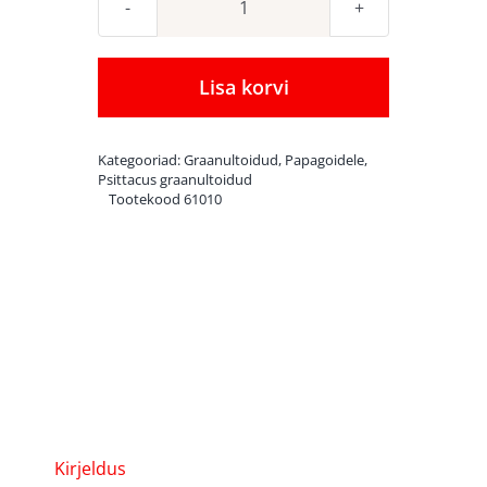
Peenestatud
graanultoit
Psittacus
Lisa korvi
Micro
350
Kategooriad:
Graanultoidud
,
Papagoidele
,
g
Psittacus graanultoidud
Tootekood
61010
kogus
Kirjeldus