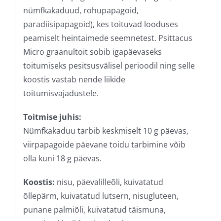
nümfkakaduud, rohupapagoid,
paradiisipapagoid), kes toituvad looduses
peamiselt heintaimede seemnetest. Psittacus
Micro graanultoit sobib igapäevaseks
toitumiseks pesitsusvälisel perioodil ning selle
koostis vastab nende liikide
toitumisvajadustele.
Toitmise juhis:
Nümfkakaduu tarbib keskmiselt 10 g päevas,
viirpapagoide päevane toidu tarbimine võib
olla kuni 18 g päevas.
Koostis:
nisu, päevalilleõli, kuivatatud
õllepärm, kuivatatud lutsern, nisugluteen,
punane palmiõli, kuivatatud täismuna,