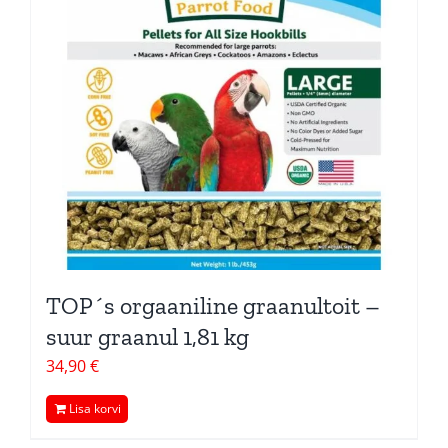
TOP´s orgaaniline graanultoit –
suur graanul 1,81 kg
34,90
€
Lisa korvi