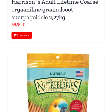
Harrison`s Adult Lifetime Coarse
orgaaniline graanulsööt
suurpagoidele 2,27kg
69,90
€
Lisa korvi