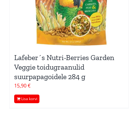
Lafeber´s Nutri-Berries Garden
Veggie toidugraanulid
suurpapagoidele 284 g
15,90
€
Lisa korvi