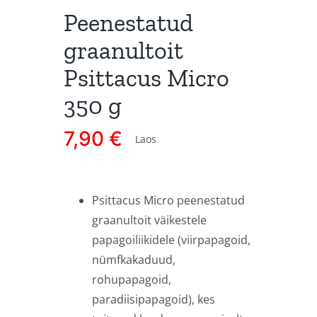
Peenestatud
graanultoit
Psittacus Micro
350 g
7,90
€
Laos
Psittacus Micro peenestatud
graanultoit väikestele
papagoiliikidele (viirpapagoid,
nümfkakaduud,
rohupapagoid,
paradiisipapagoid), kes