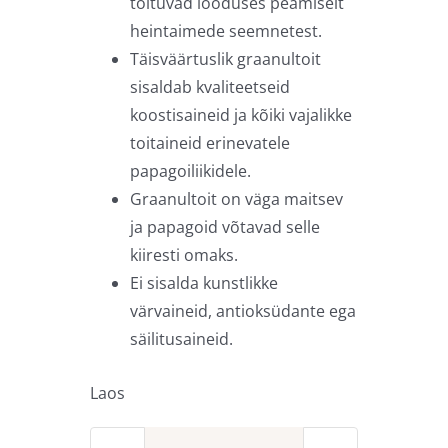
toituvad looduses peamiselt
heintaimede seemnetest.
Täisväärtuslik graanultoit
sisaldab kvaliteetseid
koostisaineid ja kõiki vajalikke
toitaineid erinevatele
papagoiliikidele.
Graanultoit on väga maitsev
ja papagoid võtavad selle
kiiresti omaks.
Ei sisalda kunstlikke
värvaineid, antioksüdante ega
säilitusaineid.
Laos