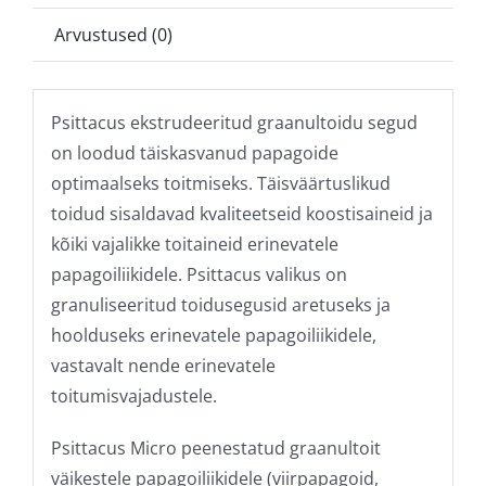
Arvustused (0)
Psittacus ekstrudeeritud graanultoidu segud
on loodud täiskasvanud papagoide
optimaalseks toitmiseks. Täisväärtuslikud
toidud sisaldavad kvaliteetseid koostisaineid ja
kõiki vajalikke toitaineid erinevatele
papagoiliikidele. Psittacus valikus on
granuliseeritud toidusegusid aretuseks ja
hoolduseks erinevatele papagoiliikidele,
vastavalt nende erinevatele
toitumisvajadustele.
Psittacus Micro peenestatud graanultoit
väikestele papagoiliikidele (viirpapagoid,