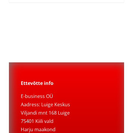
Ettevõtte info
E-business OÜ
Aadress: Luige Keskus
Viljandi mnt 168 Luige
75401 Kiili vald
Harju maakond