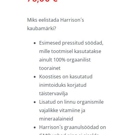
Miks eelistada Harrison´s
kaubamärki?
Esimesed pressitud söödad,
mille tootmisel kasutatakse
ainult 100% orgaanilist
toorainet
Koostises on kasutatud
inimtoiduks korjatud
täistervavilja
Lisatud on linnu organismile
vajalikke vitamiine ja
mineraalaineid
Harrison´s graanulsöödad on