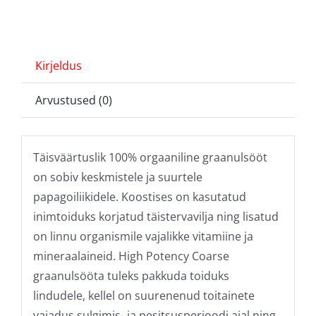
Kirjeldus
Arvustused (0)
Täisväärtuslik 100% orgaaniline graanulsööt
on sobiv keskmistele ja suurtele
papagoiliikidele. Koostises on kasutatud
inimtoiduks korjatud täistervavilja ning lisatud
on linnu organismile vajalikke vitamiine ja
mineraalaineid. High Potency Coarse
graanulsööta tuleks pakkuda toiduks
lindudele, kellel on suurenenud toitainete
vajadus sulgimis- ja pesitsusperioodi ajal ning