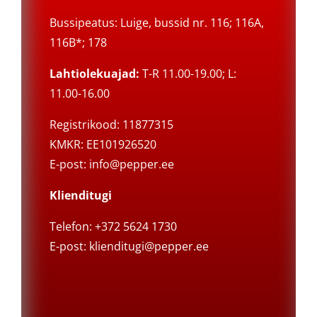
Bussipeatus: Luige, bussid nr. 116; 116A,
116B*; 178
Lahtiolekuajad:
T-R 11.00-19.00; L:
11.00-16.00
Registrikood: 11877315
KMKR: EE101926520
E-post:
info@pepper.ee
Klienditugi
Telefon: +372 5624 1730
E-post:
klienditugi@pepper.ee