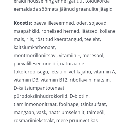
eraldi nõusse ning enne igat uut toidukorda
eemaldada söömata jäänud graanulite jäägid
Koostis:
päevalilleseemned, oder, sojaoad,
maapähklid, rohelised herned, läätsed, kollane
mais, riis, röstitud kaeratangud, teeleht,
kaltsiumkarbonaat,
montmorilloniitsavi, vitamiin E, meresool,
päevalilleseemne õli, naturaalne
tokoferoolisegu, letsitiin, vetikajahu, vitamiin A,
vitamiin D3, vitamiin B12, riboflaviin, niatsiin,
D-kaltsiumpantotenaat,
pürodoksiinhüdrokloriid, D-biotiin,
tiamiinmononitraat, foolhape, tsinksulfaat,
mangaan, vask, naatriumseleniit, taimeõli,
rosmariiniekstrakt, mere pruunvetikas