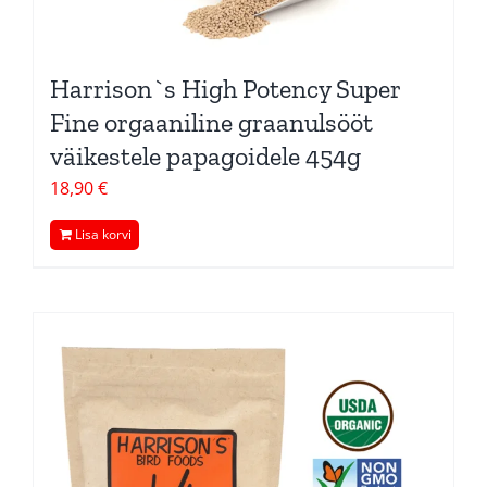
Harrison`s High Potency Super
Fine orgaaniline graanulsööt
väikestele papagoidele 454g
18,90
€
Lisa korvi