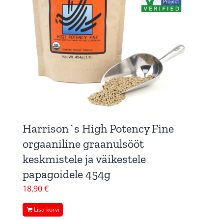
Harrison`s High Potency Fine
orgaaniline graanulsööt
keskmistele ja väikestele
papagoidele 454g
18,90
€
Lisa korvi