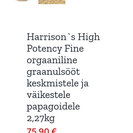
Harrison`s High
Potency Fine
orgaaniline
graanulsööt
keskmistele ja
väikestele
papagoidele
2,27kg
75,90
€