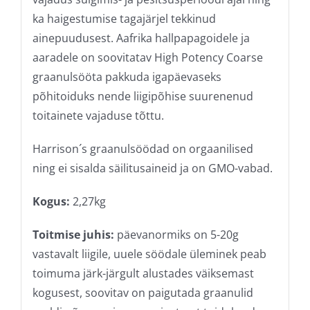
ka haigestumise tagajärjel tekkinud
ainepuudusest. Aafrika hallpapagoidele ja
aaradele on soovitatav High Potency Coarse
graanulsööta pakkuda igapäevaseks
põhitoiduks nende liigipõhise suurenenud
toitainete vajaduse tõttu.
Harrison´s graanulsöödad on orgaanilised
ning ei sisalda säilitusaineid ja on GMO-vabad.
Kogus:
2,27kg
Toitmise juhis:
päevanormiks on 5-20g
vastavalt liigile, uuele söödale üleminek peab
toimuma järk-järgult alustades väiksemast
kogusest, soovitav on paigutada graanulid