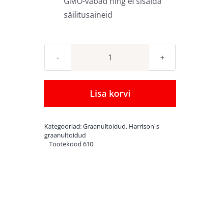
GMO-vabad ning ei sisalda
säilitusaineid
Harrison`s
High
Potency
Lisa korvi
Fine
orgaaniline
Kategooriad:
Graanultoidud
,
Harrison´s
graanulsööt
graanultoidud
Tootekood
610
keskmistele
ja
väikestele
papagoidele
2,27kg
kogus