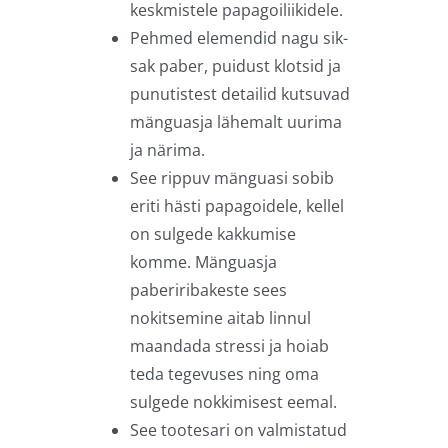
keskmistele papagoiliikidele.
Pehmed elemendid nagu sik-
sak paber, puidust klotsid ja
punutistest detailid kutsuvad
mänguasja lähemalt uurima
ja närima.
See rippuv mänguasi sobib
eriti hästi papagoidele, kellel
on sulgede kakkumise
komme. Mänguasja
paberiribakeste sees
nokitsemine aitab linnul
maandada stressi ja hoiab
teda tegevuses ning oma
sulgede nokkimisest eemal.
See tootesari on valmistatud