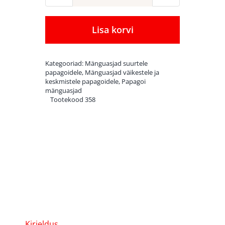
mänguasi
Happy
Lisa korvi
Nature
Purple
Kategooriad:
Mänguasjad suurtele
Shreddy
papagoidele
,
Mänguasjad väikestele ja
keskmistele papagoidele
,
Papagoi
kogus
mänguasjad
Tootekood
358
Kirjeldus