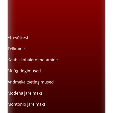
Ettevõttest
Tellimine
Kauba kohaletoimetamine
Müügitingimused
Andmekaitsetingimused
Modena järelmaks
Montonio järelmaks