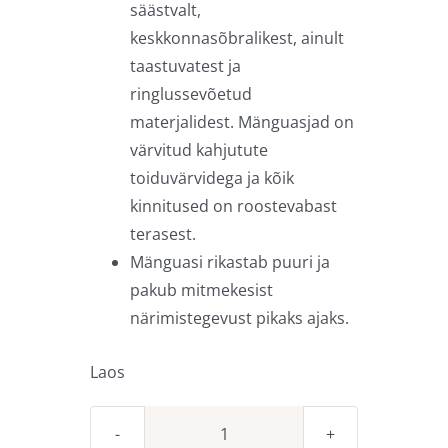
säästvalt,
keskkonnasõbralikest, ainult
taastuvatest ja
ringlussevõetud
materjalidest. Mänguasjad on
värvitud kahjutute
toiduvärvidega ja kõik
kinnitused on roostevabast
terasest.
Mänguasi rikastab puuri ja
pakub mitmekesist
närimistegevust pikaks ajaks.
Laos
Papagoi