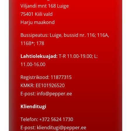
Viljandi mnt 168 Luige
75401 Kiili vald
Harju maakond
Bussipeatus: Luige, bussid nr. 116; 116A,
116B*; 178
Lahtiolekuajad:
T-R 11.00-19.00; L:
11.00-16.00
Registrikood: 11877315
KMKR: EE101926520
E-post:
info@pepper.ee
Klienditugi
Telefon: +372 5624 1730
E-post:
klienditugi@pepper.ee