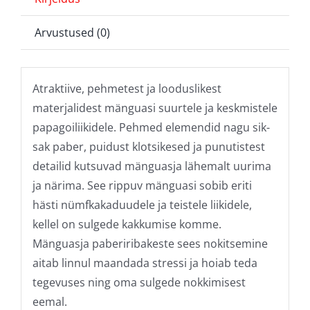
Arvustused (0)
Atraktiive, pehmetest ja looduslikest
materjalidest mänguasi suurtele ja keskmistele
papagoiliikidele. Pehmed elemendid nagu sik-
sak paber, puidust klotsikesed ja punutistest
detailid kutsuvad mänguasja lähemalt uurima
ja närima. See rippuv mänguasi sobib eriti
hästi nümfkakaduudele ja teistele liikidele,
kellel on sulgede kakkumise komme.
Mänguasja paberiribakeste sees nokitsemine
aitab linnul maandada stressi ja hoiab teda
tegevuses ning oma sulgede nokkimisest
eemal.