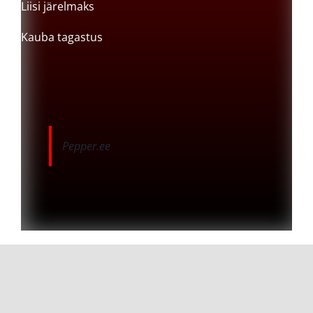
Liisi järelmaks
Kauba tagastus
Pepper.ee