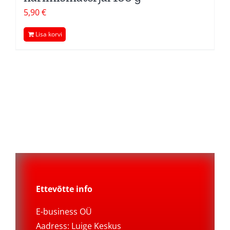
5,90
€
Lisa korvi
Ettevõtte info
E-business OÜ
Aadress: Luige Keskus