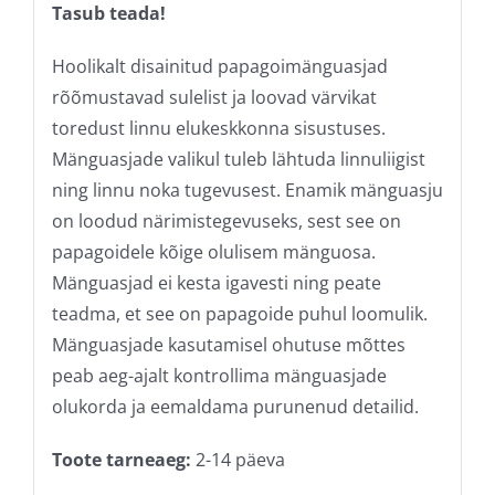
Tasub teada!
Hoolikalt disainitud papagoimänguasjad
rõõmustavad sulelist ja loovad värvikat
toredust linnu elukeskkonna sisustuses.
Mänguasjade valikul tuleb lähtuda linnuliigist
ning linnu noka tugevusest. Enamik mänguasju
on loodud närimistegevuseks, sest see on
papagoidele kõige olulisem mänguosa.
Mänguasjad ei kesta igavesti ning peate
teadma, et see on papagoide puhul loomulik.
Mänguasjade kasutamisel ohutuse mõttes
peab aeg-ajalt kontrollima mänguasjade
olukorda ja eemaldama purunenud detailid.
Toote tarneaeg:
2-14 päeva