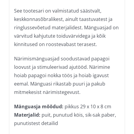
See tootesari on valmistatud säästvalt,
keskkonnasõbralikest, ainult taastuvatest ja
ringlussevõetud materjalidest. Mänguasjad on
värvitud kahjutute toiduvärvidega ja kõik
kinnitused on roostevabast terasest.
Närimismänguasjad soodustavad papagoi
loovust ja stimuleerivad ajutööd. Närimine
hoiab papagoi nokka töös ja hoiab igavust
eemal. Mänguasi rikastab puuri ja pakub
mitmekesist närimistegevust.
Mänguasja mõõdud:
pikkus 29 x 10 x 8 cm
Materjalid:
puit, punutud köis, sik-sak paber,
punutistest detailid