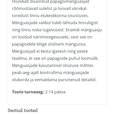
Hoolikalt disainitud papagoimänguasjad
rõõmustavad sulelist ja loovad värvikat
toredust linnu elukeskkonna sisustuses.
Mänguasjade valikul tuleb lähtuda linnuliigist
ning linnu noka tugevusest. Enamik mänguasju
on loodud närimistegevuseks, sest see on
papagoidele kõige olulisem mänguosa.
Mänguasjad ei kesta igavesti ning peate
teadma, et see on papagoide puhul loomulik.
Mänguasjade kasutamisel ohutuse mõttes
peab aeg-ajalt kontrollima mänguasjade
olukorda ja eemaldama purunenud detailid.
Toote tarneaeg:
2-14 päeva
Seotud tooted