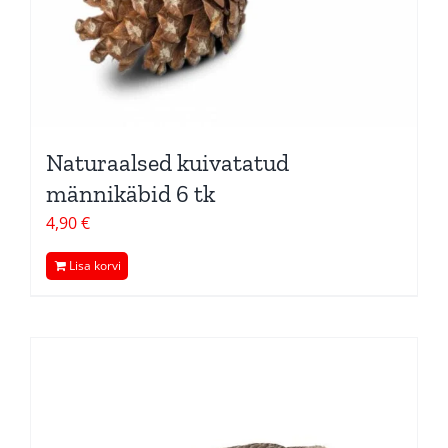
Naturaalsed kuivatatud
männikäbid 6 tk
4,90
€
Lisa korvi