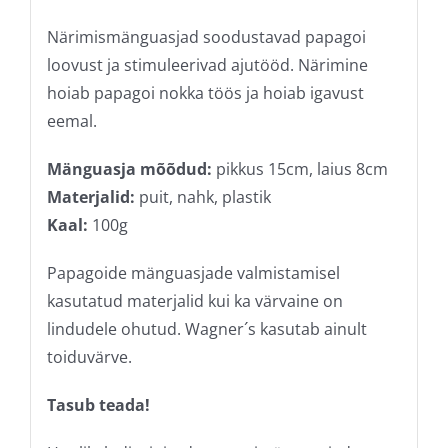
Närimismänguasjad soodustavad papagoi
loovust ja stimuleerivad ajutööd. Närimine
hoiab papagoi nokka töös ja hoiab igavust
eemal.
Mänguasja mõõdud:
pikkus 15cm, laius 8cm
Materjalid:
puit, nahk, plastik
Kaal:
100g
Papagoide mänguasjade valmistamisel
kasutatud materjalid kui ka värvaine on
lindudele ohutud. Wagner´s kasutab ainult
toiduvärve.
Tasub teada!