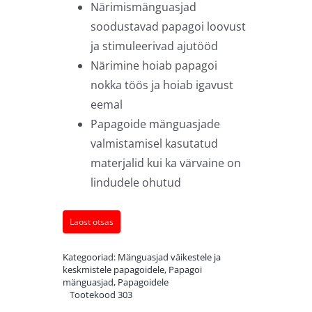
Närimismänguasjad
soodustavad papagoi loovust
ja stimuleerivad ajutööd
Närimine hoiab papagoi
nokka töös ja hoiab igavust
eemal
Papagoide mänguasjade
valmistamisel kasutatud
materjalid kui ka värvaine on
lindudele ohutud
Laost otsas
Kategooriad:
Mänguasjad väikestele ja
keskmistele papagoidele
,
Papagoi
mänguasjad
,
Papagoidele
Tootekood
303