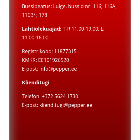
Bussipeatus: Luige, bussid nr. 116; 116A,
116B*; 178
Lahtiolekuajad:
T-R 11.00-19.00; L:
11.00-16.00
Registrikood: 11877315
KMKR: EE101926520
E-post:
info@pepper.ee
Klienditugi
Telefon: +372 5624 1730
E-post:
klienditugi@pepper.ee