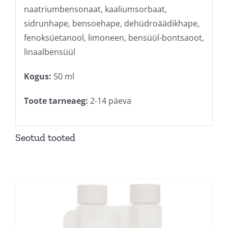
naatriumbensonaat, kaaliumsorbaat,
sidrunhape, bensoehape, dehüdroäädikhape,
fenoksüetanool, limoneen, bensüül-bontsaoot,
linaalbensüül
Kogus:
50 ml
Toote tarneaeg:
2-14 päeva
Seotud tooted