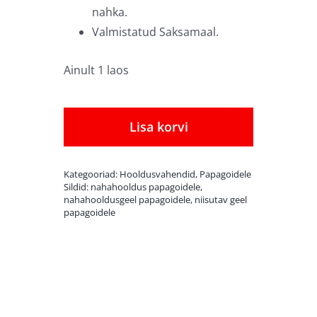
nahka.
Valmistatud Saksamaal.
Ainult 1 laos
Niisutav
geel
Lisa korvi
papagoi
nahale
Kategooriad:
Hooldusvahendid
,
Papagoidele
Avifood
Sildid:
nahahooldus papagoidele
,
nahahooldusgeel papagoidele
,
niisutav geel
Gel
papagoidele
50
ml
kogus