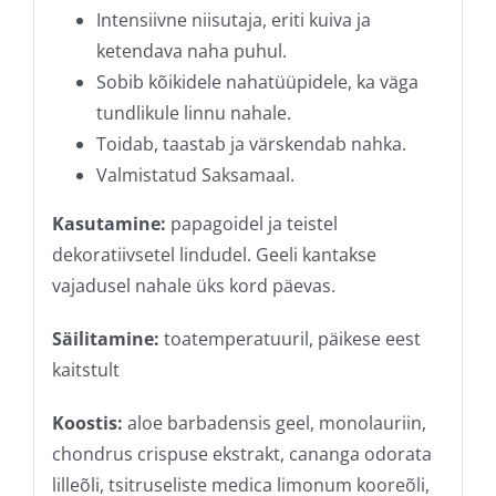
Intensiivne niisutaja, eriti kuiva ja
ketendava naha puhul.
Sobib kõikidele nahatüüpidele, ka väga
tundlikule linnu nahale.
Toidab, taastab ja värskendab nahka.
Valmistatud Saksamaal.
Kasutamine:
papagoidel ja teistel
dekoratiivsetel lindudel. Geeli kantakse
vajadusel nahale üks kord päevas.
Säilitamine:
toatemperatuuril, päikese eest
kaitstult
Koostis:
aloe barbadensis geel, monolauriin,
chondrus crispuse ekstrakt, cananga odorata
lilleõli, tsitruseliste medica limonum kooreõli,