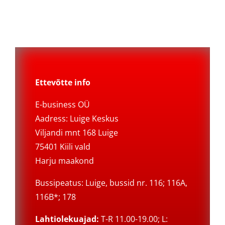
Ettevõtte info
E-business OÜ
Aadress: Luige Keskus
Viljandi mnt 168 Luige
75401 Kiili vald
Harju maakond
Bussipeatus: Luige, bussid nr. 116; 116A,
116B*; 178
Lahtiolekuajad:
T-R 11.00-19.00; L: