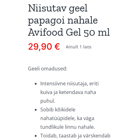
Niisutav geel
papagoi nahale
Avifood Gel 50 ml
29,90
€
Ainult 1 laos
Geeli omadused:
Intensiivne niisutaja, eriti
kuiva ja ketendava naha
puhul.
Sobib kõikidele
nahatüüpidele, ka väga
tundlikule linnu nahale.
Toidab, taastab ja värskendab