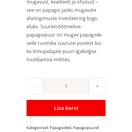
mugavust, kvaliteeti ja ohutust –
see on papagoi jaoks mugavate
elutingimuste investeering kogu
eluks. Suuremõõtmeline
papagoipuur on mugav papagoile
selle ruumika suuruse poolest kui
ka linnupidajale puuri igakülgse
hooldamise mõttes.
Ülisuur
papagoipuur
101
Lisa korvi
x
101
Kategooriad:
Papagoidele
,
Papagoipuurid
x