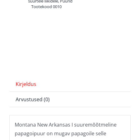
suurtele liikidele
,
Puurid
Tootekood
0010
220
cm
Montana
New
Arkansas
I
Platinum
kogus
Kirjeldus
Arvustused (0)
Montana New Arkansas I suuremõõtmeline
papagoipuur on mugav papagoile selle