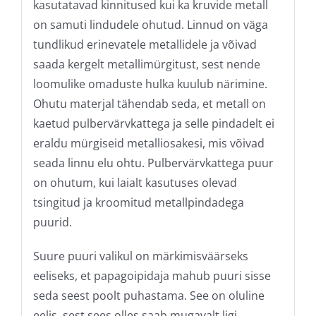
kasutatavad kinnitused kui ka kruvide metall
on samuti lindudele ohutud. Linnud on väga
tundlikud erinevatele metallidele ja võivad
saada kergelt metallimürgitust, sest nende
loomulike omaduste hulka kuulub närimine.
Ohutu materjal tähendab seda, et metall on
kaetud pulbervärvkattega ja selle pindadelt ei
eraldu mürgiseid metalliosakesi, mis võivad
seada linnu elu ohtu. Pulbervärvkattega puur
on ohutum, kui laialt kasutuses olevad
tsingitud ja kroomitud metallpindadega
puurid.
Suure puuri valikul on märkimisväärseks
eeliseks, et papagoipidaja mahub puuri sisse
seda seest poolt puhastama. See on oluline
eelis, sest sees olles saab mugavalt ligi