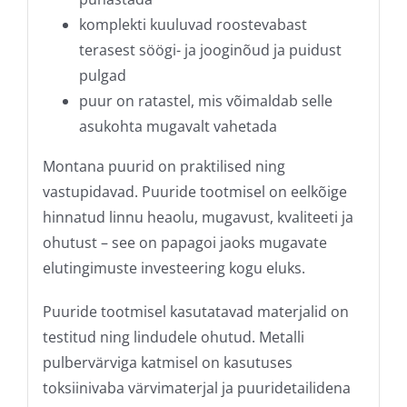
komplekti kuuluvad roostevabast
terasest söögi- ja jooginõud ja puidust
pulgad
puur on ratastel, mis võimaldab selle
asukohta mugavalt vahetada
Montana puurid on praktilised ning
vastupidavad. Puuride tootmisel on eelkõige
hinnatud linnu heaolu, mugavust, kvaliteeti ja
ohutust – see on papagoi jaoks mugavate
elutingimuste investeering kogu eluks.
Puuride tootmisel kasutatavad materjalid on
testitud ning lindudele ohutud. Metalli
pulbervärviga katmisel on kasutuses
toksiinivaba värvimaterjal ja puuridetailidena