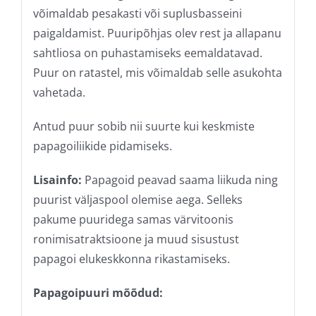
võimaldab pesakasti või suplusbasseini
paigaldamist. Puuripõhjas olev rest ja allapanu
sahtliosa on puhastamiseks eemaldatavad.
Puur on ratastel, mis võimaldab selle asukohta
vahetada.
Antud puur sobib nii suurte kui keskmiste
papagoiliikide pidamiseks.
Lisainfo:
Papagoid peavad saama liikuda ning
puurist väljaspool olemise aega. Selleks
pakume puuridega samas värvitoonis
ronimisatraktsioone ja muud sisustust
papagoi elukeskkonna rikastamiseks.
Papagoipuuri mõõdud: