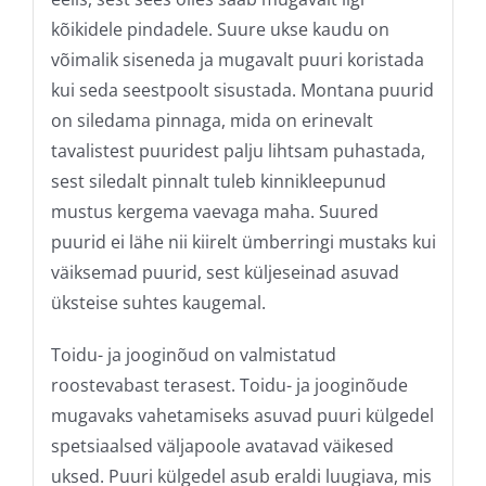
kõikidele pindadele. Suure ukse kaudu on
võimalik siseneda ja mugavalt puuri koristada
kui seda seestpoolt sisustada. Montana puurid
on siledama pinnaga, mida on erinevalt
tavalistest puuridest palju lihtsam puhastada,
sest siledalt pinnalt tuleb kinnikleepunud
mustus kergema vaevaga maha. Suured
puurid ei lähe nii kiirelt ümberringi mustaks kui
väiksemad puurid, sest küljeseinad asuvad
üksteise suhtes kaugemal.
Toidu- ja jooginõud on valmistatud
roostevabast terasest. Toidu- ja jooginõude
mugavaks vahetamiseks asuvad puuri külgedel
spetsiaalsed väljapoole avatavad väikesed
uksed. Puuri külgedel asub eraldi luugiava, mis