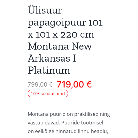
Ülisuur
papagoipuur 101
x 101 x 220 cm
Montana New
Arkansas I
Platinum
719,00
€
799,00
€
Algne
Current
10% soodushind
hind
price
oli:
is:
Montana puurid on praktilised ning
799,00 €.
719,00 €.
vastupidavad. Puuride tootmisel
on eelkõige hinnatud linnu heaolu,