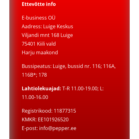
Ettevõtte info
E-business OÜ
Aadress: Luige Keskus
Viljandi mnt 168 Luige
75401 Kiili vald
Harju maakond
Bussipeatus: Luige, bussid nr. 116; 116A,
116B*; 178
Lahtiolekuajad:
T-R 11.00-19.00; L:
11.00-16.00
Registrikood: 11877315
KMKR: EE101926520
E-post:
info@pepper.ee