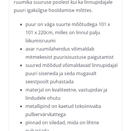
ruumika suuruse poolest kui ka linnupidajale
puuri igakülgse hooldamise mõttes.
puur on väga suurte mõõtudega 101 x
101 x 220cm, milles on linnul palju
liikumisruumi
avar ruumilahendus võimaldab
mitmekesist puurisisustuse paigutamist
suured mõõdud võimaldavad linnupidajal
puuri siseneda ja seda mugavalt
seestpoolt puhastada
materjal on kvaliteetne, vastupidav ja
lindudele ohutu
metallipind on kaetud toksiinivaba
pulbervärvkattega
pinnad on siledad, mida on lihtne
puhastada