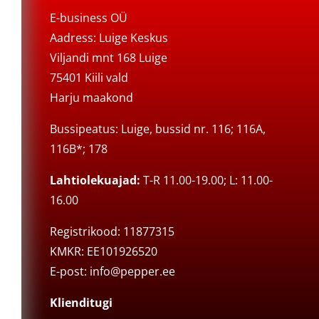
E-business OÜ
Aadress: Luige Keskus
Viljandi mnt 168 Luige
75401 Kiili vald
Harju maakond
Bussipeatus: Luige, bussid nr. 116; 116A,
116B*; 178
Lahtiolekuajad:
T-R 11.00-19.00; L: 11.00-
16.00
Registrikood: 11877315
KMKR: EE101926520
E-post:
info@pepper.ee
Klienditugi