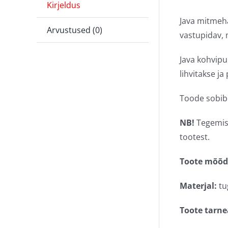
Kirjeldus
Java mitmeha
Arvustused (0)
vastupidav, 
Java kohvipu
lihvitakse j
Toode sobib 
NB!
Tegemist
tootest.
Toote mõõd
Materjal:
tu
Toote tarne