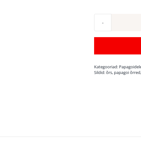
Kategooriad:
Papagoidel
Sildid:
õrs
,
papagoi õrred