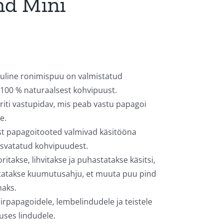
nd Mini
uline ronimispuu on valmistatud
 100 % naturaalsest kohvipuust.
iti vastupidav, mis peab vastu papagoi
e.
st papagoitooted valmivad käsitööna
asvatatud kohvipuudest.
itakse, lihvitakse ja puhastatakse käsitsi,
utatakse kuumutusahju, et muuta puu pind
maks.
irpapagoidele, lembelindudele ja teistele
uses lindudele.