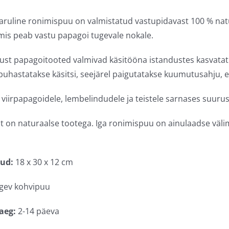
ruline ronimispuu on valmistatud vastupidavast 100 % natu
mis peab vastu papagoi tugevale nokale.
ust papagoitooted valmivad käsitööna istandustes kasvata
a puhastatakse käsitsi, seejärel paigutatakse kuumutusahju,
viirpapagoidele, lembelindudele ja teistele sarnases suurus
 on naturaalse tootega. Iga ronimispuu on ainulaadse välim
ud:
18 x 30 x 12 cm
gev kohvipuu
aeg:
2-14 päeva