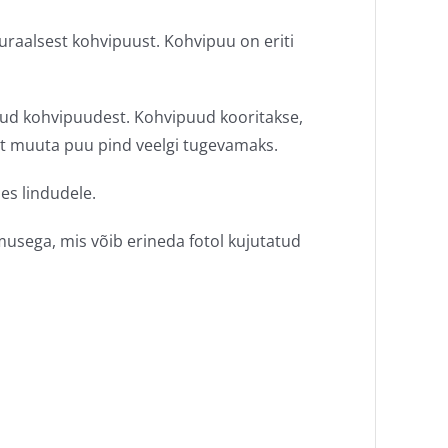
raalsest kohvipuust. Kohvipuu on eriti
tud kohvipuudest. Kohvipuud kooritakse,
 et muuta puu pind veelgi tugevamaks.
es lindudele.
usega, mis võib erineda fotol kujutatud