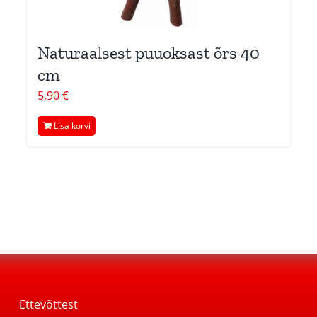
Naturaalsest puuoksast õrs 40
cm
5,90
€
Lisa korvi
Ettevõttest