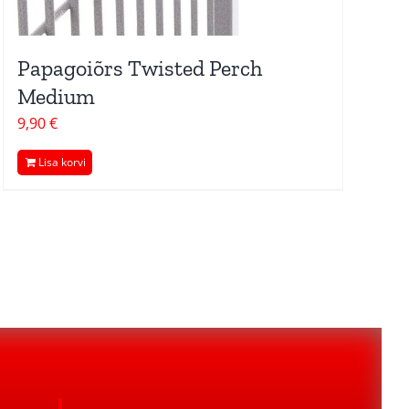
Papagoiõrs Twisted Perch
Medium
9,90
€
Lisa korvi