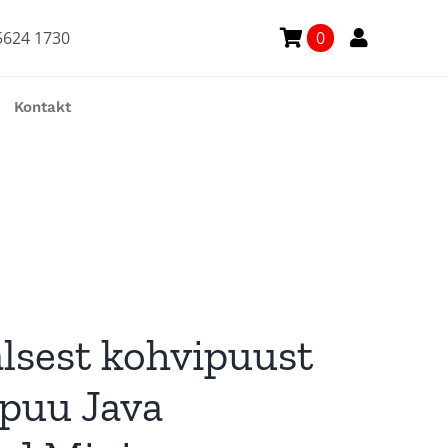
5624 1730
0
Kontakt
lsest kohvipuust
puu Java