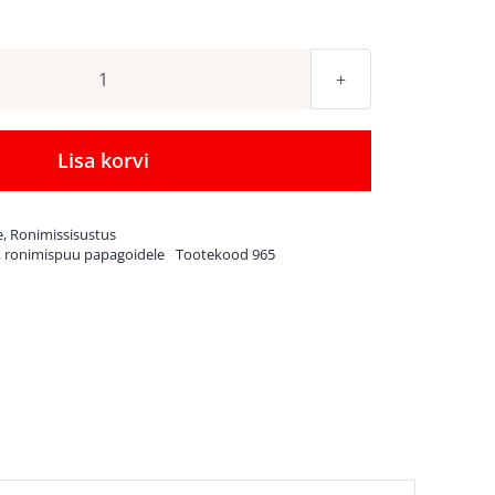
Naturaalsest
kohvipuust
ronimispuu
Lisa korvi
Java
Playstand
e
,
Ronimissisustus
Mini
,
ronimispuu papagoidele
Tootekood
965
kogus