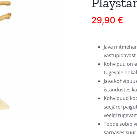
Playsta
29,90
€
Java mitmehar
vastupidavast
Kohvipuu on er
tugevale nokal
Java kohvipuu
istandustes k
Kohvipuud koor
seejärel paig
veelgi tugeva
Toode sobib vi
sarnases suur