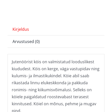
Kirjeldus
Arvustused (0)
Jutenöörist köis on valmistatud looduslikest
kiududest. Köis on kerge, väga vastupidav ning
kulumis- ja ilmastikukindel. Köie abil saab
rikastada linnu elukeskkonda ja pakkuda
ronimis- ning kiikumisvõimalusi. Selleks on
köiele paigaldatud roostevabast terasest
kinnitused. Köiel on mõnus, pehme ja mugav
pind.