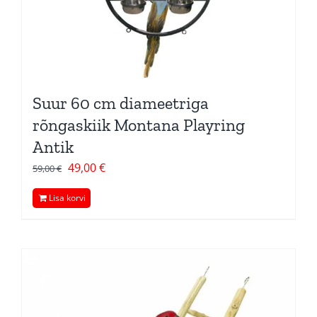
Suur 60 cm diameetriga
rõngaskiik Montana Playring
Antik
Algne
Current
49,00
€
59,00
€
hind
price
Lisa korvi
oli:
is:
59,00 €.
49,00 €.