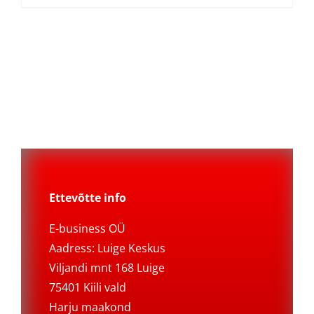
Ettevõtte info
E-business OÜ
Aadress: Luige Keskus
Viljandi mnt 168 Luige
75401 Kiili vald
Harju maakond