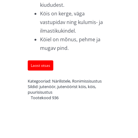
kiududest.
Köis on kerge, väga
vastupidav ning kulumis- ja
ilmastikukindel.
Köiel on mõnus, pehme ja
mugav pind.
Laost otsas
Kategooriad:
Närilistele
,
Ronimissisustus
Sildid:
jutenöör
,
jutenöörist köis
,
köis
,
puurisisustus
Tootekood
936