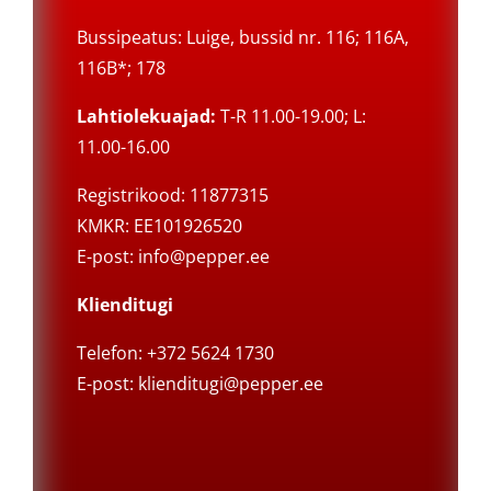
Bussipeatus: Luige, bussid nr. 116; 116A,
116B*; 178
Lahtiolekuajad:
T-R 11.00-19.00; L:
11.00-16.00
Registrikood: 11877315
KMKR: EE101926520
E-post:
info@pepper.ee
Klienditugi
Telefon: +372 5624 1730
E-post:
klienditugi@pepper.ee