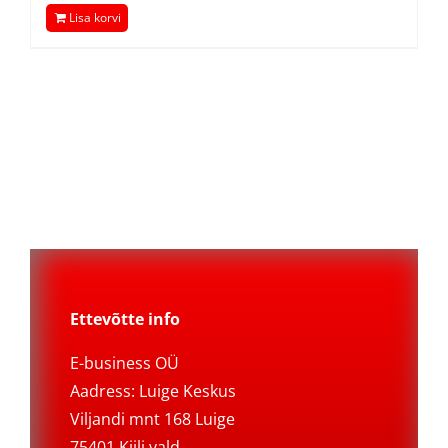
Lisa korvi
Ettevõtte info
E-business OÜ
Aadress: Luige Keskus
Viljandi mnt 168 Luige
75401 Kiili vald