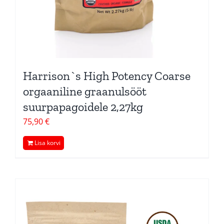
Harrison`s High Potency Coarse
orgaaniline graanulsööt
suurpapagoidele 2,27kg
75,90
€
Lisa korvi