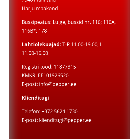
Harju maakond
Bussipeatus: Luige, bussid nr. 116; 116A,
116B*; 178
Lahtiolekuajad:
T-R 11.00-19.00; L:
11.00-16.00
Registrikood: 11877315
KMKR: EE101926520
E-post:
info@pepper.ee
Klienditugi
Telefon: +372 5624 1730
E-post:
klienditugi@pepper.ee