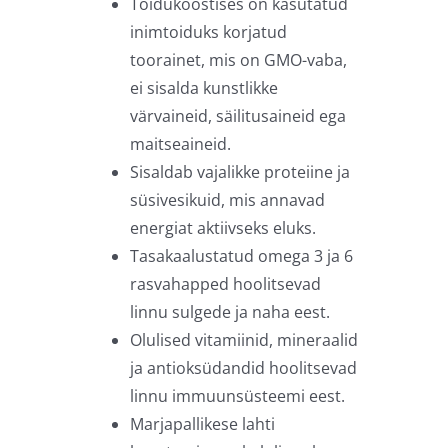
Toidukoostises on kasutatud
inimtoiduks korjatud
toorainet, mis on GMO-vaba,
ei sisalda kunstlikke
värvaineid, säilitusaineid ega
maitseaineid.
Sisaldab vajalikke proteiine ja
süsivesikuid, mis annavad
energiat aktiivseks eluks.
Tasakaalustatud omega 3 ja 6
rasvahapped hoolitsevad
linnu sulgede ja naha eest.
Olulised vitamiinid, mineraalid
ja antioksüdandid hoolitsevad
linnu immuunsüsteemi eest.
Marjapallikese lahti