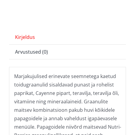
kogus
Kirjeldus
Arvustused (0)
Marjakujulised erinevate seemnetega kaetud
toidugraanulid sisaldavad punast ja rohelist
paprikat, Cayenne pipart, teravilja, teravilja õli,
vitamiine ning mineraalaineid. Graanulite
maitsev kombinatsioon pakub huvi kõikidele
papagoidele ja annab vaheldust igapäevasele
menüüle. Papagoidele niivõrd maitsevad Nutri-