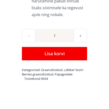
harutamine pakub linnule
lisaks söömisele ka tegevust
ajule ning nokale.
Lafeber
´s
Nutri-
Lisa korvi
Berries
El
Kategooriad:
Graanultoidud
,
Lafeber Nutri-
Paso
Berries graanultoidud
,
Papagoidele
Tootekood
0634
graanulid
väikestele
papagoidele
284
g