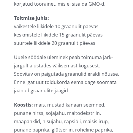
korjatud toorainet, mis ei sisalda GMO-d.
Toitmise juhis:
väikestele liikidele 10 graanulit päevas
keskmistele liikidele 15 graanulit päevas
suurtele liikidele 20 graanulit päevas
Uuele söödale üleminek peab toimuma järk-
järgult alustades väiksemast kogusest.
Soovitav on paigutada graanulid eraldi nõusse.
Enne igat uut toidukorda eemaldage söömata
jäänud graanulite jäägid.
Koostis:
mais, mustad kanaari seemned,
punane hirss, sojajahu, maltodekstriin,
maapähklid, nisujahu, rapsiõli, maisisiirup,
punane paprika, glütseriin, roheline paprika,