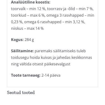
Analüütiline koostis:
toorvalk – min 12 %, toorrasv ja -õlid – min 7 %,
toorkiud – max 6 %, omega 3 rasvhapped – min
0,23 %, omega 6 rasvhapped – min 3,12 %,
niiskus – max 14 %
Kogus:
284 g
Säilitamine:
paremaks säilitamiseks tuleb
toidusegu hoida kuivas ja jahedas keskkonnas
ning vältida otsest päikesevalgust
Toote tarneaeg:
2-14 päeva
Seotud tooted