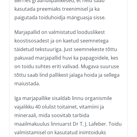
Berries graanulipallikesed, et neid saab
kasutada preemiaks treenimisel ja ka
paigutada toiduhoidja mänguasja sisse.
Marjapallid on valmistatud looduslikest
koostisosadest ja on kaetud seemnetega
täidetud tekstuuriga. Just seemnekeste tõttu
pakuvad marjapallid huvi ka papagoidele, kes
on toidu suhtes eriti valivad. Mugava suuruse
tõttu saab lind pallikest jalaga hoida ja sellega
maiustada.
Iga marjapallike sisaldab linnu organismile
vajalikku 40 olulist toitainet, vitamiini ja
mineraali, mida soovitab tarbida
maailmakuulus linnuarst Dr T. J. Lafeber. Toidu
valmistamisel on kasutatud inimtoiduks