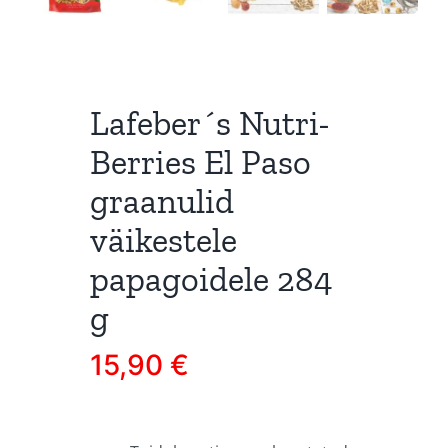
Lafeber´s Nutri-
Berries El Paso
graanulid
väikestele
papagoidele 284
g
15,90
€