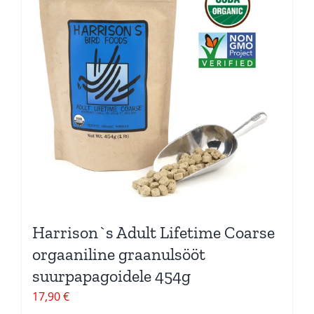
Harrison`s Adult Lifetime Coarse
orgaaniline graanulsööt
suurpapagoidele 454g
17,90
€