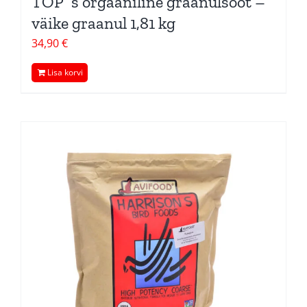
TOP´s orgaaniline graanulsööt –
väike graanul 1,81 kg
34,90
€
Lisa korvi