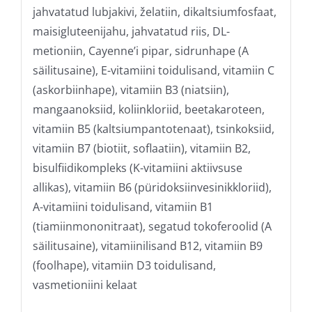
jahvatatud lubjakivi, želatiin, dikaltsiumfosfaat,
maisigluteenijahu, jahvatatud riis, DL-
metioniin, Cayenne’i pipar, sidrunhape (A
säilitusaine), E-vitamiini toidulisand, vitamiin C
(askorbiinhape), vitamiin B3 (niatsiin),
mangaanoksiid, koliinkloriid, beetakaroteen,
vitamiin B5 (kaltsiumpantotenaat), tsinkoksiid,
vitamiin B7 (biotiit, soflaatiin), vitamiin B2,
bisulfiidikompleks (K-vitamiini aktiivsuse
allikas), vitamiin B6 (püridoksiinvesinikkloriid),
A-vitamiini toidulisand, vitamiin B1
(tiamiinmononitraat), segatud tokoferoolid (A
säilitusaine), vitamiinilisand B12, vitamiin B9
(foolhape), vitamiin D3 toidulisand,
vasmetioniini kelaat