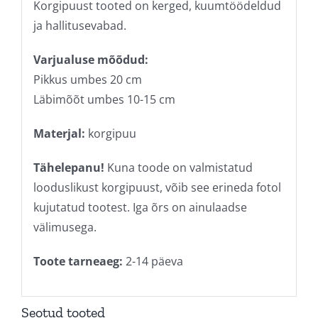
Korgipuust tooted on kerged, kuumtöödeldud
ja hallitusevabad.
Varjualuse mõõdud:
Pikkus umbes 20 cm
Läbimõõt umbes 10-15 cm
Materjal:
korgipuu
Tähelepanu!
Kuna toode on valmistatud
looduslikust korgipuust, võib see erineda fotol
kujutatud tootest. Iga õrs on ainulaadse
välimusega.
Toote tarneaeg:
2-14 päeva
Seotud tooted