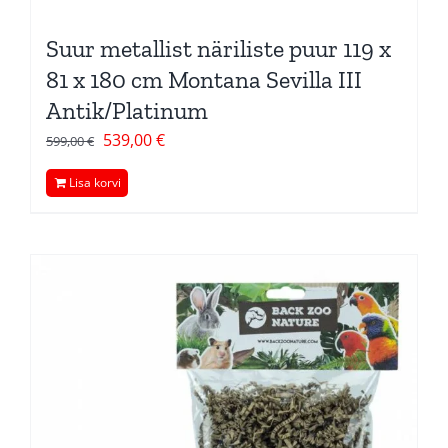
Suur metallist näriliste puur 119 x
81 x 180 cm Montana Sevilla III
Antik/Platinum
Algne
Current
539,00
€
599,00
€
hind
price
Lisa korvi
oli:
is:
599,00 €.
539,00 €.