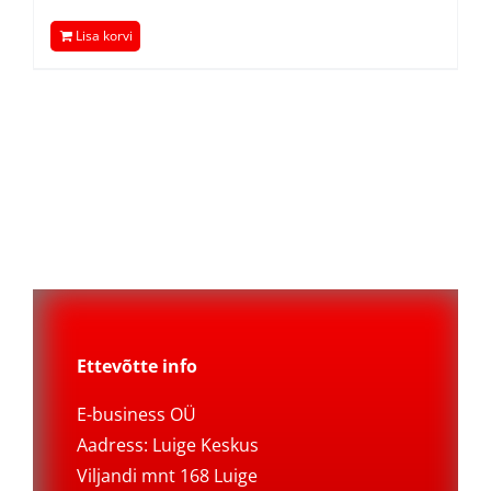
Lisa korvi
Ettevõtte info
E-business OÜ
Aadress: Luige Keskus
Viljandi mnt 168 Luige