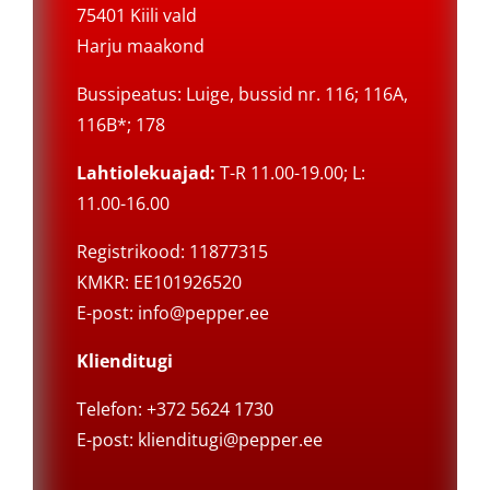
75401 Kiili vald
Harju maakond
Bussipeatus: Luige, bussid nr. 116; 116A,
116B*; 178
Lahtiolekuajad:
T-R 11.00-19.00; L:
11.00-16.00
Registrikood: 11877315
KMKR: EE101926520
E-post:
info@pepper.ee
Klienditugi
Telefon: +372 5624 1730
E-post:
klienditugi@pepper.ee