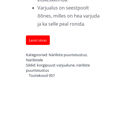
Varjualus on seestpoolt
õõnes, milles on hea varjuda
ja ka selle peal ronida.
Laost otsas
Kategooriad:
Näriliste puurisisustus
,
Närilistele
Sildid:
korgipuust varjualune
,
näriliste
puurisisustus
Tootekood
957