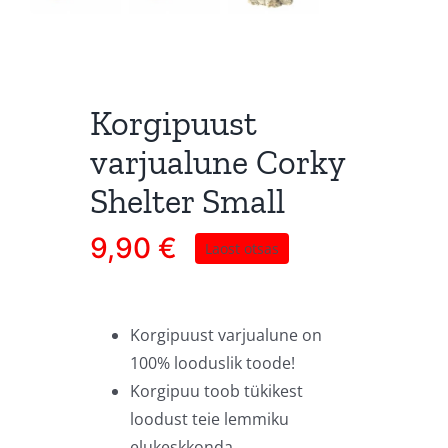
Korgipuust
varjualune Corky
Shelter Small
9,90
€
Laost otsas
Korgipuust varjualune on
100% looduslik toode!
Korgipuu toob tükikest
loodust teie lemmiku
elukeskkonda.