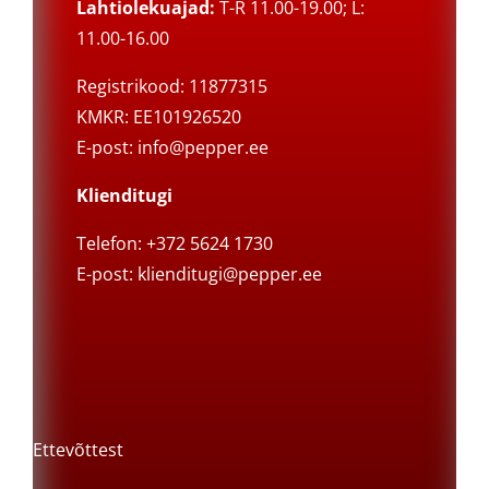
Lahtiolekuajad:
T-R 11.00-19.00; L:
11.00-16.00
Registrikood: 11877315
KMKR: EE101926520
E-post:
info@pepper.ee
Klienditugi
Telefon: +372 5624 1730
E-post:
klienditugi@pepper.ee
Ettevõttest