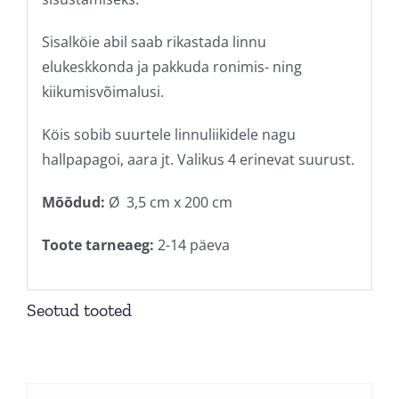
Sisalköie abil saab rikastada linnu
elukeskkonda ja pakkuda ronimis- ning
kiikumisvõimalusi.
Köis sobib suurtele linnuliikidele nagu
hallpapagoi, aara jt. Valikus 4 erinevat suurust.
Mõõdud:
Ø
3,5 cm x 200 cm
Toote tarneaeg:
2-14 päeva
Seotud tooted