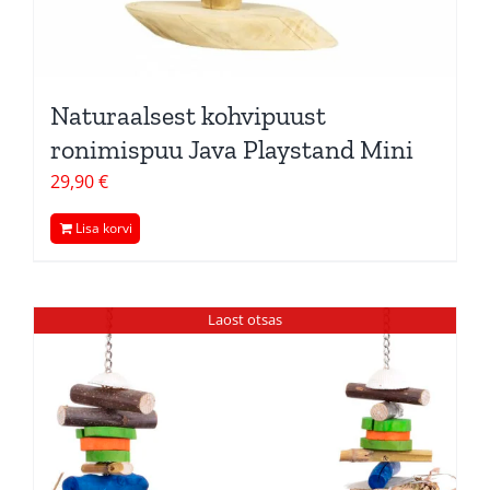
Naturaalsest kohvipuust
ronimispuu Java Playstand Mini
29,90
€
Lisa korvi
Laost otsas