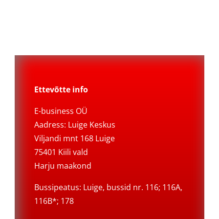
Ettevõtte info
E-business OÜ
Aadress: Luige Keskus
Viljandi mnt 168 Luige
75401 Kiili vald
Harju maakond
Bussipeatus: Luige, bussid nr. 116; 116A,
116B*; 178