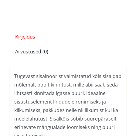
Kirjeldus
Arvustused (0)
Tugevast sisalnöörist valmistatud köis sisaldab
mõlemalt poolt kinnitust, mille abil saab seda
lihtsasti kinnitada igasse puuri. Ideaalne
sisustuselement lindudele ronimiseks ja
kiikumiseks, pakkudes neile nii liikumist kui ka
meelelahutust. Sisalköis sobib suurepäraselt
erinevate mängualade loomiseks ning puuri
sisustamiseks.