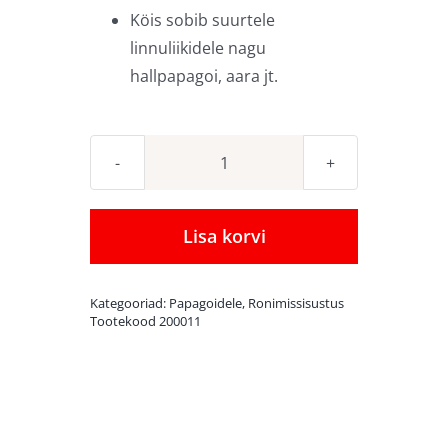
Köis sobib suurtele
linnuliikidele nagu
hallpapagoi, aara jt.
Kinnitustega
sisalköis
200
Lisa korvi
cm
x
Kategooriad:
Papagoidele
,
Ronimissisustus
3,5
Tootekood
200011
cm
kogus