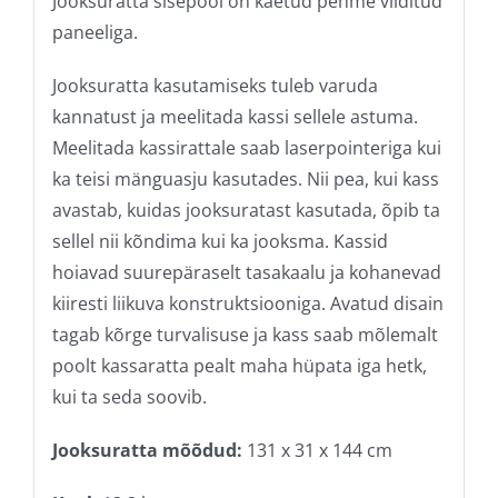
Jooksuratta sisepool on kaetud pehme vilditud
paneeliga.
Jooksuratta kasutamiseks tuleb varuda
kannatust ja meelitada kassi sellele astuma.
Meelitada kassirattale saab laserpointeriga kui
ka teisi mänguasju kasutades. Nii pea, kui kass
avastab, kuidas jooksuratast kasutada, õpib ta
sellel nii kõndima kui ka jooksma. Kassid
hoiavad suurepäraselt tasakaalu ja kohanevad
kiiresti liikuva konstruktsiooniga. Avatud disain
tagab kõrge turvalisuse ja kass saab mõlemalt
poolt kassaratta pealt maha hüpata iga hetk,
kui ta seda soovib.
Jooksuratta mõõdud:
131 x 31 x 144 cm