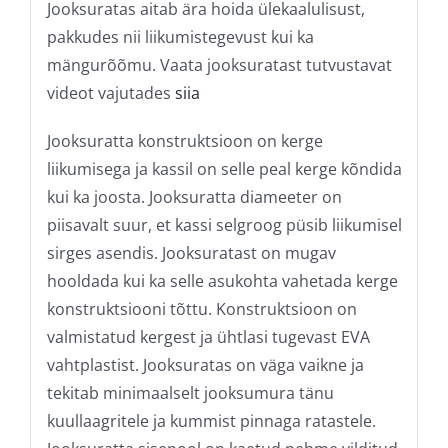
Jooksuratas aitab ära hoida ülekaalulisust,
pakkudes nii liikumistegevust kui ka
mängurõõmu. Vaata jooksuratast tutvustavat
videot vajutades
siia
Jooksuratta konstruktsioon on kerge
liikumisega ja kassil on selle peal kerge kõndida
kui ka joosta. Jooksuratta diameeter on
piisavalt suur, et kassi selgroog püsib liikumisel
sirges asendis. Jooksuratast on mugav
hooldada kui ka selle asukohta vahetada kerge
konstruktsiooni tõttu. Konstruktsioon on
valmistatud kergest ja ühtlasi tugevast EVA
vahtplastist. Jooksuratas on väga vaikne ja
tekitab minimaalselt jooksumura tänu
kuullaagritele ja kummist pinnaga ratastele.