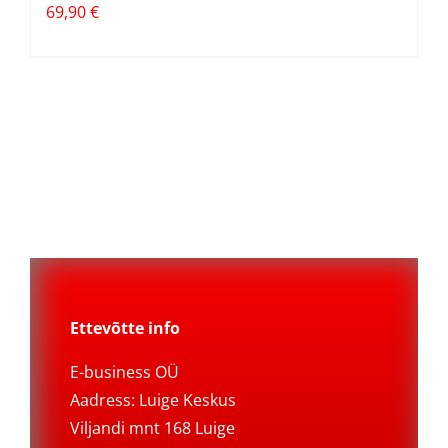
69,90
€
Ettevõtte info
E-business OÜ
Aadress: Luige Keskus
Viljandi mnt 168 Luige