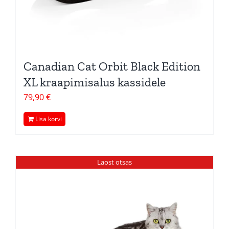
Canadian Cat Orbit Black Edition
XL kraapimisalus kassidele
79,90
€
Lisa korvi
Laost otsas