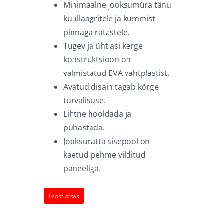
Minimaalne jooksumüra tänu
kuullaagritele ja kummist
pinnaga ratastele.
Tugev ja ühtlasi kerge
konstruktsioon on
valmistatud EVA vahtplastist.
Avatud disain tagab kõrge
turvalisuse.
Lihtne hooldada ja
puhastada.
Jooksuratta sisepool on
kaetud pehme vilditud
paneeliga.
Laost otsas