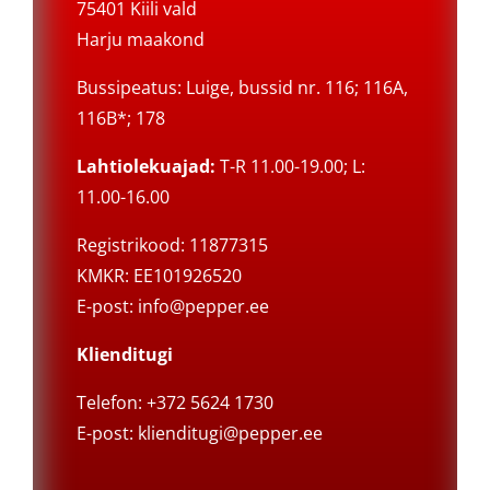
75401 Kiili vald
Harju maakond
Bussipeatus: Luige, bussid nr. 116; 116A,
116B*; 178
Lahtiolekuajad:
T-R 11.00-19.00; L:
11.00-16.00
Registrikood: 11877315
KMKR: EE101926520
E-post:
info@pepper.ee
Klienditugi
Telefon: +372 5624 1730
E-post:
klienditugi@pepper.ee