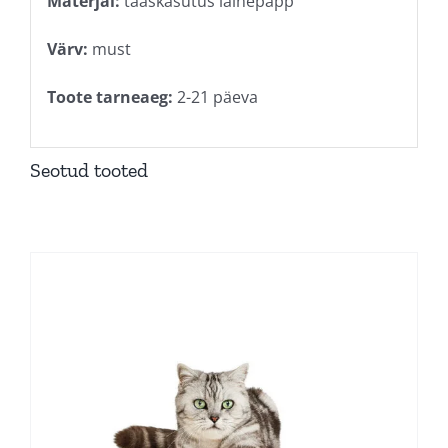
Materjal:
taaskasutus lainepapp
Värv:
must
Toote tarneaeg:
2-21 päeva
Seotud tooted