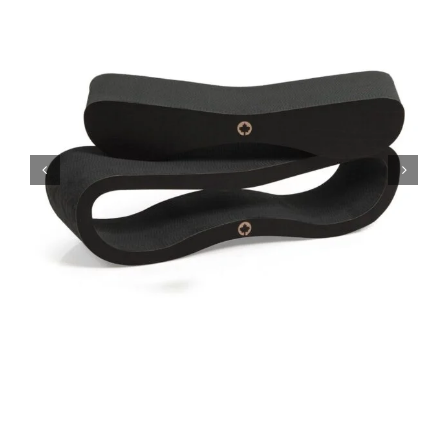
Pakkumised
Blogi
Ettevõttest


Kontakt