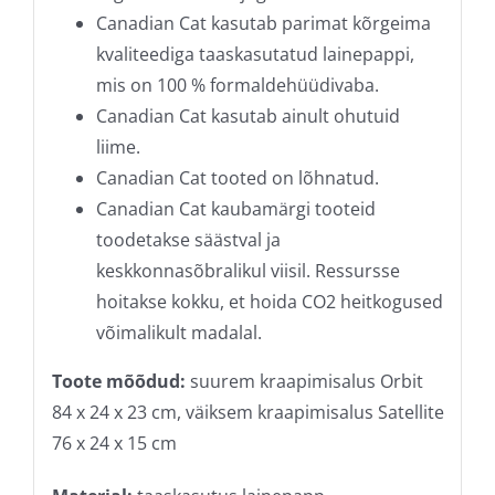
Canadian Cat kasutab parimat kõrgeima
kvaliteediga taaskasutatud lainepappi,
mis on 100 % formaldehüüdivaba.
Canadian Cat kasutab ainult ohutuid
liime.
Canadian Cat tooted on lõhnatud.
Canadian Cat kaubamärgi tooteid
toodetakse säästval ja
keskkonnasõbralikul viisil. Ressursse
hoitakse kokku, et hoida CO2 heitkogused
võimalikult madalal.
Toote mõõdud:
suurem kraapimisalus Orbit
84 x 24 x 23 cm, väiksem kraapimisalus Satellite
76 x 24 x 15 cm