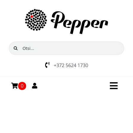
Skip
to
content
Search
for:
+372 5624 1730
0
Toggl
Navig
Avaleht
E-pood