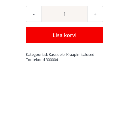
Canadian
Cat
Orbit
Lisa korvi
+
Satellite
Kategooriad:
Kassidele
,
Kraapimisalused
Black
Tootekood
300004
Edition
XL
kraapimisaluste
komplekt
kogus