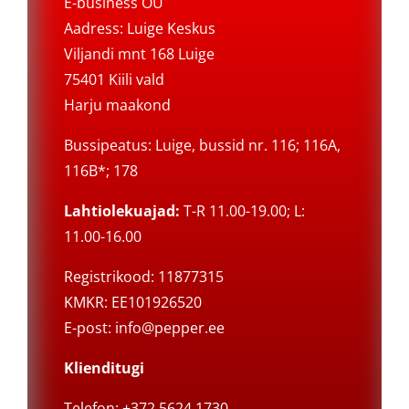
E-business OÜ
Aadress: Luige Keskus
Viljandi mnt 168 Luige
75401 Kiili vald
Harju maakond
Bussipeatus: Luige, bussid nr. 116; 116A,
116B*; 178
Lahtiolekuajad:
T-R 11.00-19.00; L:
11.00-16.00
Registrikood: 11877315
KMKR: EE101926520
E-post:
info@pepper.ee
Klienditugi
Telefon: +372 5624 1730