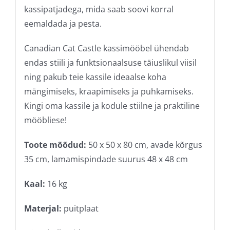
kassipatjadega, mida saab soovi korral
eemaldada ja pesta.
Canadian Cat Castle kassimööbel ühendab
endas stiili ja funktsionaalsuse täiuslikul viisil
ning pakub teie kassile ideaalse koha
mängimiseks, kraapimiseks ja puhkamiseks.
Kingi oma kassile ja kodule stiilne ja praktiline
mööbliese!
Toote mõõdud:
50 x 50 x 80 cm, avade kõrgus
35 cm, lamamispindade suurus 48 x 48 cm
Kaal:
16 kg
Materjal:
puitplaat