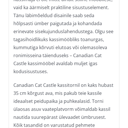
vaid ka äärmiselt praktiline sisustuselement.
Tänu läbimõeldud disainile saab seda
hõlpsasti ümber paigutada ja kohandada
erinevate sisekujunduslahendustega. Olgu see
tagasihoidlikuks kassimööbliks toanurgas,
kummutiga kõrvuti elutoas või olemasoleva
ronimisseina täienduseks – Canadian Cat
Castle kassimööbel avaldab muljet igas
kodusisustuses.
Canadian Cat Castle kassitornil on kaks hubast
35 cm kõrgust ava, mis pakub teie kassile
ideaalset peidupaika ja puhkealasid. Torni
ülaosas asuv vaateplatvorm võimaldab kassil
nautida suurepärast ülevaadet ümbrusest.
Kõik tasandid on varustatud pehmete