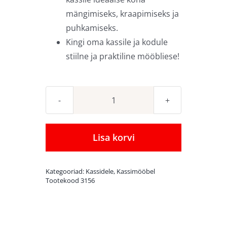
mängimiseks, kraapimiseks ja
puhkamiseks.
Kingi oma kassile ja kodule
stiilne ja praktiline mööbliese!
Canadian
Cat
Castle
Lisa korvi
kassimööbel
Grey
Kategooriad:
Kassidele
,
Kassimööbel
kogus
Tootekood
3156