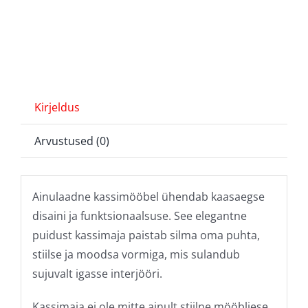
Kirjeldus
Arvustused (0)
Ainulaadne kassimööbel ühendab kaasaegse
disaini ja funktsionaalsuse. See elegantne
puidust kassimaja paistab silma oma puhta,
stiilse ja moodsa vormiga, mis sulandub
sujuvalt igasse interjööri.
Kassimaja ei ole mitte ainult stiilne mööbliese,