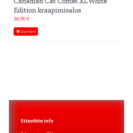
Canadian Cat Comet XL White
Edition kraapimisalus
36,90
€
Lisa korvi
Ettevõtte info