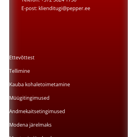
E-post:
klienditugi@pepper.ee
Ettevõttest
Tellimine
Kauba kohaletoimetamine
Müügitingimused
Andmekaitsetingimused
Modena järelmaks