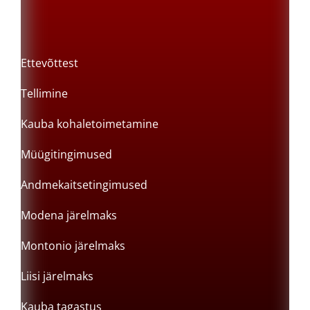
Ettevõttest
Tellimine
Kauba kohaletoimetamine
Müügitingimused
Andmekaitsetingimused
Modena järelmaks
Montonio järelmaks
Liisi järelmaks
Kauba tagastus