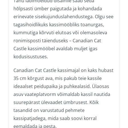
Tänu läbimõeldud disainile saab seda
hõlpsasti ümber paigutada ja kohandada
erinevate sisekujunduslahendustega. Olgu see
tagasihoidlikuks kassimööbliks toanurgas,
kummutiga kõrvuti elutoas või olemasoleva
ronimisposti täienduseks – Canadian Cat
Castle kassimööbel avaldab muljet igas
kodusisustuses.
Canadian Cat Castle kassimajal on kaks hubast
35 cm kõrgust ava, mis pakub teie kassile
ideaalset peidupaika ja puhkealasid. Ülaosas
asuv vaateplatvorm võimaldab kassil nautida
suurepärast ülevaadet ümbrusest. Kõik
tasandid on varustatud pehmete
kassipatjadega, mida saab soovi korral
eemaldada ja pesta.