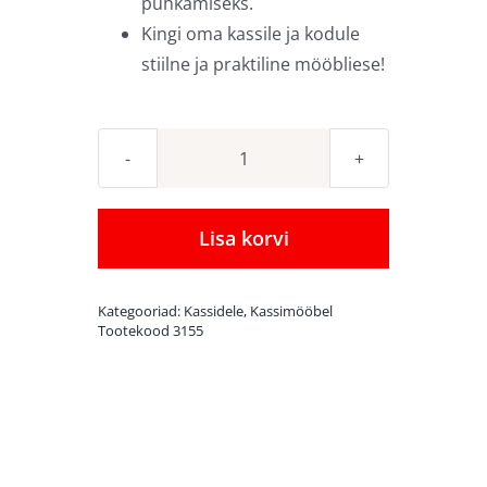
puhkamiseks.
Kingi oma kassile ja kodule
stiilne ja praktiline mööbliese!
Canadian
Cat
Castle
Lisa korvi
kassimööbel
Beige
Kategooriad:
Kassidele
,
Kassimööbel
kogus
Tootekood
3155