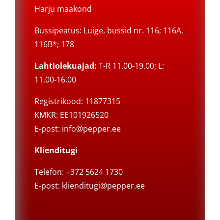
Harju maakond
Bussipeatus: Luige, bussid nr. 116; 116A,
116B*; 178
Lahtiolekuajad:
T-R 11.00-19.00; L:
11.00-16.00
Registrikood: 11877315
KMKR: EE101926520
E-post:
info@pepper.ee
Klienditugi
Telefon: +372 5624 1730
E-post:
klienditugi@pepper.ee