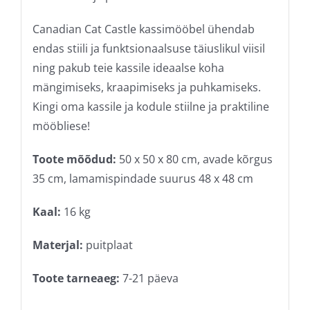
Canadian Cat Castle kassimööbel ühendab
endas stiili ja funktsionaalsuse täiuslikul viisil
ning pakub teie kassile ideaalse koha
mängimiseks, kraapimiseks ja puhkamiseks.
Kingi oma kassile ja kodule stiilne ja praktiline
mööbliese!
Toote mõõdud:
50 x 50 x 80 cm, avade kõrgus
35 cm, lamamispindade suurus 48 x 48 cm
Kaal:
16 kg
Materjal:
puitplaat
Toote tarneaeg:
7-21 päeva