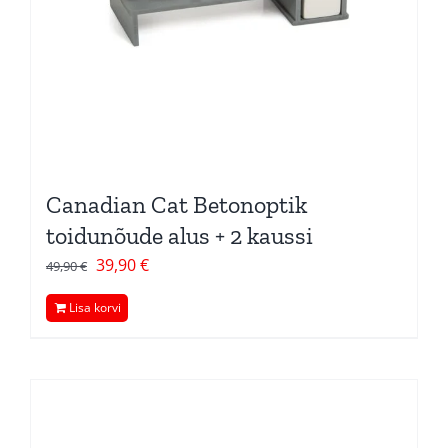
Canadian Cat Betonoptik
toidunõude alus + 2 kaussi
Algne
Current
39,90
€
49,90
€
hind
price
Lisa korvi
oli:
is:
49,90 €.
39,90 €.