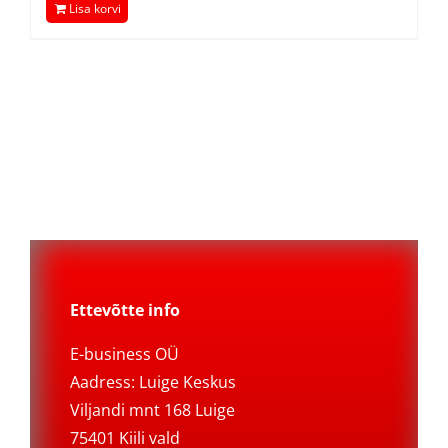
Lisa korvi
Ettevõtte info
E-business OÜ
Aadress: Luige Keskus
Viljandi mnt 168 Luige
75401 Kiili vald