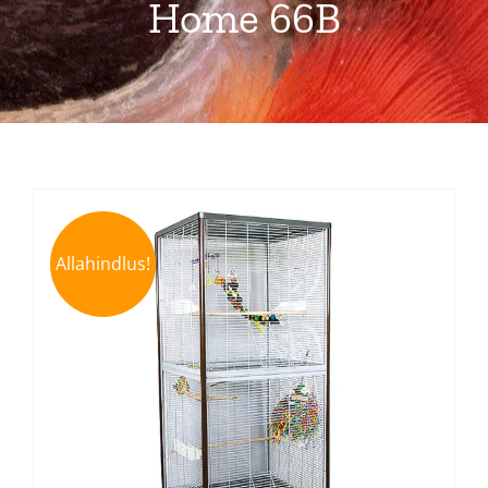
Home 66B
Pakkumised
Blogi
Ettevõttest
Kontakt
Allahindlus!