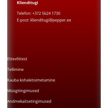
Klienditugi
Telefon: +372 5624 1730
E-post:
klienditugi@pepper.ee
Ettevõttest
Tellimine
Kauba kohaletoimetamine
Müügitingimused
Andmekaitsetingimused