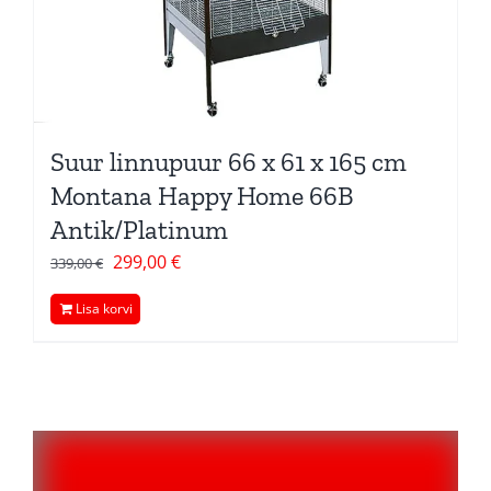
Suur linnupuur 66 x 61 x 165 cm
Montana Happy Home 66B
Antik/Platinum
Algne
Current
299,00
€
339,00
€
hind
price
Lisa korvi
oli:
is:
339,00 €.
299,00 €.