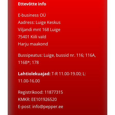
Ettevõtte info
E-business OÜ
Aadress: Luige Keskus
Viljandi mnt 168 Luige
75401 Kiili vald
Harju maakond
Bussipeatus: Luige, bussid nr. 116; 116A,
116B*; 178
Lahtiolekuajad:
T-R 11.00-19.00; L:
11.00-16.00
Registrikood: 11877315
KMKR: EE101926520
E-post:
info@pepper.ee