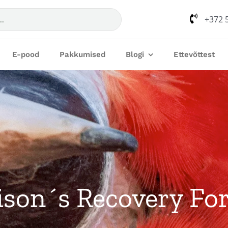
+372 
E-pood
Pakkumised
Blogi
Ettevõttest
ison´s Recovery Fo