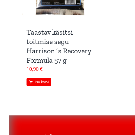
Taastav käsitsi
toitmise segu
Harrison´s Recovery
Formula 57 g
10,90
€
Lisa korvi