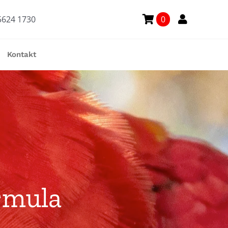
5624 1730
0
Kontakt
rmula