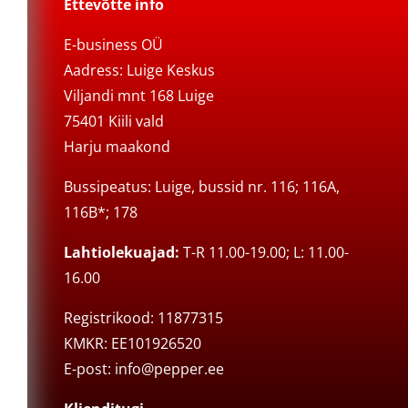
Ettevõtte info
E-business OÜ
Aadress: Luige Keskus
Viljandi mnt 168 Luige
75401 Kiili vald
Harju maakond
Bussipeatus: Luige, bussid nr. 116; 116A,
116B*; 178
Lahtiolekuajad:
T-R 11.00-19.00; L: 11.00-
16.00
Registrikood: 11877315
KMKR: EE101926520
E-post:
info@pepper.ee