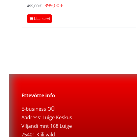
Algne
Current
399,00
€
499,00
€
hind
price
Lisa korvi
oli:
is:
499,00 €.
399,00 €.
Ettevõtte info
E-business OÜ
Aadress: Luige Keskus
Viljandi mnt 168 Luige
75401 Kiili vald