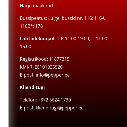
Harju maakond
Bussipeatus: Luige, bussid nr. 116; 116A,
116B*; 178
Lahtiolekuajad:
T-R 11.00-19.00; L: 11.00-
16.00
Registrikood: 11877315
KMKR: EE101926520
E-post:
info@pepper.ee
Klienditugi
Telefon: +372 5624 1730
E-post:
klienditugi@pepper.ee