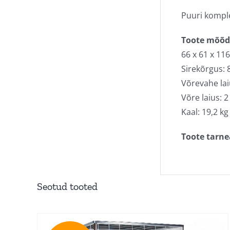
Puuri komplek
Toote mõõd
66 x 61 x 11
Sirekõrgus: 
Võrevahe lai
Võre laius: 
Kaal: 19,2 kg
Toote tarne
Seotud tooted