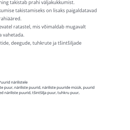
 ning takistab prahi väljakukkumist.
kumise takistamiseks on lisaks paigaldatavad
rahiääred.
evatel ratastel, mis võimaldab mugavalt
a vahetada.
tide, deegude, tuhkrute ja tšintšiljade
Puurid närilistele
ste puur
,
näriliste puurid
,
näriliste puuride müük
,
puurid
d näriliste puurid
,
tšintšilja puur
,
tuhkru puur
,