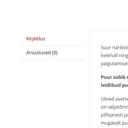
Kirjeldus
Suur närilis
Arvustused (0)
helehall nin
paigutamise
Puur sobib 
leidlikud p
Uksed asetsev
on väljatõm
põhjaresti j
mugavalt pu