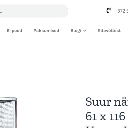
+372 
E-pood
Pakkumised
Blogi
Ettevõttest
Suur när
61 x 11