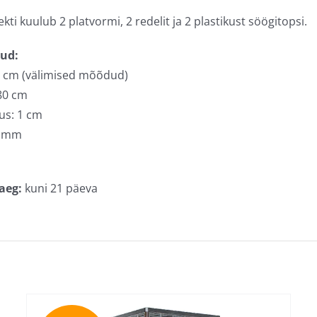
ti kuulub 2 platvormi, 2 redelit ja 2 plastikust söögitopsi.
ud:
6 cm (välimised mõõdud)
80 cm
us: 1 cm
2 mm
aeg:
kuni 21 päeva