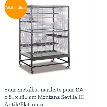
Allahindlus!
Suur metallist näriliste puur 119
x 81 x 180 cm Montana Sevilla III
Antik/Platinum