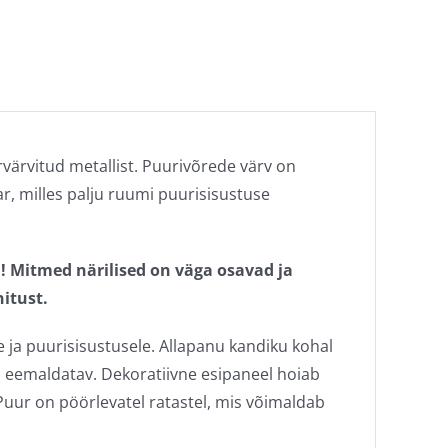
värvitud metallist. Puurivõrede värv on
r, milles palju ruumi puurisisustuse
B! Mitmed närilised on väga osavad ja
nitust.
le ja puurisisustusele. Allapanu kandiku kohal
 eemaldatav. Dekoratiivne esipaneel hoiab
 Puur on pöörlevatel ratastel, mis võimaldab