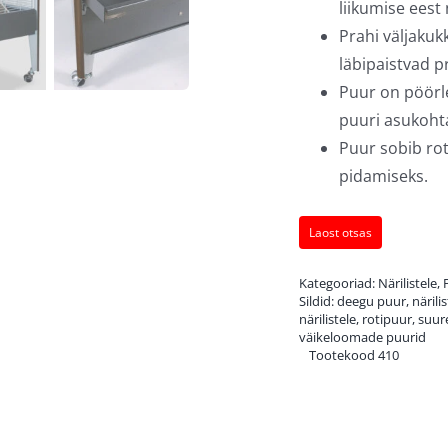
liikumise eest
Prahi väljakuk
läbipaistvad p
Puur on pöörl
puuri asukoht
Puur sobib rot
pidamiseks.
Laost otsas
Kategooriad:
Närilistele
,
Sildid:
deegu puur
,
närili
närilistele
,
rotipuur
,
suure
väikeloomade puurid
Tootekood
410