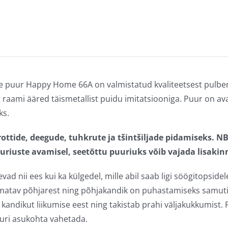
te puur Happy Home 66A on valmistatud kvaliteetsest pulber
g raami ääred täismetallist puidu imitatsiooniga.
Puur on ava
ks.
rottide, deegude, tuhkrute ja tšintšiljade pidamiseks. N
uuriuste avamisel, seetõttu puuriuks võib vajada lisakin
ad nii ees kui ka külgedel, mille abil saab ligi söögitopside
matav põhjarest ning põhjakandik on puhastamiseks samuti
a kandikut liikumise eest ning takistab prahi väljakukkumist.
uri asukohta vahetada.