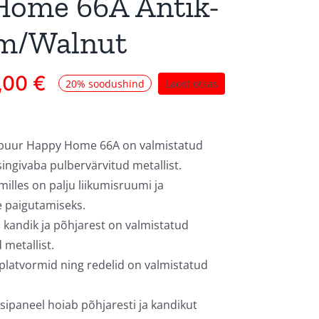
Home 66A Antik-
um/Walnut
,00
€
20% soodushind
Laost otsas
e puur Happy Home 66A on valmistatud
tsingivaba pulbervärvitud metallist.
milles on palju liikumisruumi ja
e paigutamiseks.
 kandik ja põhjarest on valmistatud
 metallist.
platvormid ning redelid on valmistatud
sipaneel hoiab põhjaresti ja kandikut