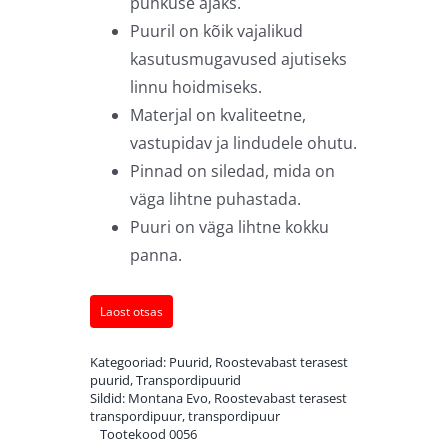
puhkuse ajaks.
Puuril on kõik vajalikud
kasutusmugavused ajutiseks
linnu hoidmiseks.
Materjal on kvaliteetne,
vastupidav ja lindudele ohutu.
Pinnad on siledad, mida on
väga lihtne puhastada.
Puuri on väga lihtne kokku
panna.
Laost otsas
Kategooriad:
Puurid
,
Roostevabast terasest
puurid
,
Transpordipuurid
Sildid:
Montana Evo
,
Roostevabast terasest
transpordipuur
,
transpordipuur
Tootekood
0056