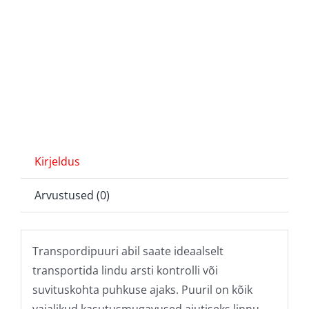
Kirjeldus
Arvustused (0)
Transpordipuuri abil saate ideaalselt
transportida lindu arsti kontrolli või
suvituskohta puhkuse ajaks. Puuril on kõik
vajalikud kasutusmugavused ajutiseks linnu