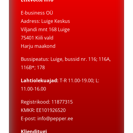
E-business OÜ
Aadress: Luige Keskus
Viljandi mnt 168 Luige
75401 Kiili vald
Harju maakond
Bussipeatus: Luige, bussid nr. 116; 116A,
116B*; 178
Lahtiolekuajad:
T-R 11.00-19.00; L:
11.00-16.00
Registrikood: 11877315
KMKR: EE101926520
E-post:
info@pepper.ee
Klienditugi