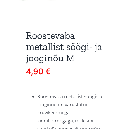
Roostevaba
metallist söögi- ja
jooginõu M
4,90
€
Roostevaba metallist söögi- ja
jooginõu on varustatud
kruvikeermega
kinnitusrõngaga, mille abil
saad nõu mugavalt puurivõre