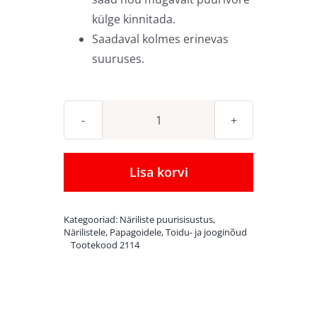
külge kinnitada.
Saadaval kolmes erinevas
suuruses.
Roostevaba
metallist
söögi-
Lisa korvi
ja
jooginõu
Kategooriad:
Näriliste puurisisustus
,
M
Närilistele
,
Papagoidele
,
Toidu- ja jooginõud
Tootekood
2114
kogus