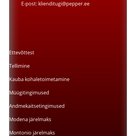
E-post:
klienditugi@pepper.ee
Ettevõttest
Tellimine
Kauba kohaletoimetamine
Müügitingimused
Andmekaitsetingimused
Modena järelmaks
Montonio järelmaks