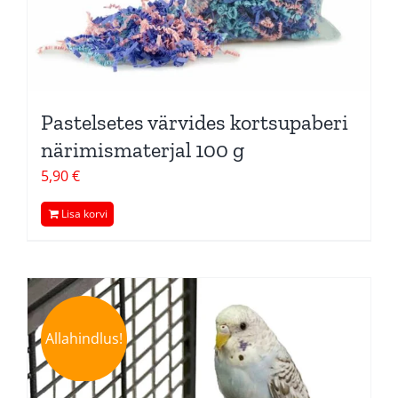
Pastelsetes värvides kortsupaberi
närimismaterjal 100 g
5,90
€
Lisa korvi
Allahindlus!