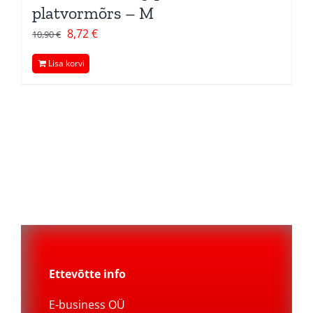
platvormõrs – M
Algne
Current
8,72
€
10,90
€
hind
price
Lisa korvi
oli:
is:
10,90 €.
8,72 €.
Ettevõtte info
E-business OÜ