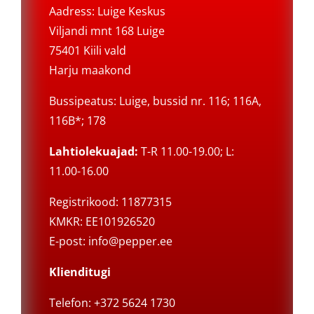
Aadress: Luige Keskus
Viljandi mnt 168 Luige
75401 Kiili vald
Harju maakond
Bussipeatus: Luige, bussid nr. 116; 116A,
116B*; 178
Lahtiolekuajad:
T-R 11.00-19.00; L:
11.00-16.00
Registrikood: 11877315
KMKR: EE101926520
E-post:
info@pepper.ee
Klienditugi
Telefon: +372 5624 1730