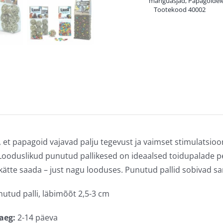
mänguasjad
,
Papagoidel
Tootekood
40002
 et papagoid vajavad palju tegevust ja vaimset stimulatsioo
Looduslikud punutud pallikesed on ideaalsed toidupalade pe
kätte saada – just nagu looduses. Punutud pallid sobivad sam
utud palli, läbimõõt 2,5-3 cm
aeg:
2-14 päeva