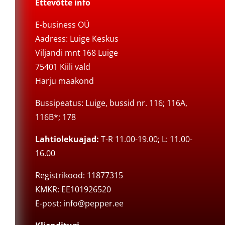
Ettevõtte info
E-business OÜ
Aadress: Luige Keskus
Viljandi mnt 168 Luige
75401 Kiili vald
Harju maakond
Bussipeatus: Luige, bussid nr. 116; 116A,
116B*; 178
Lahtiolekuajad:
T-R 11.00-19.00; L: 11.00-
16.00
Registrikood: 11877315
KMKR: EE101926520
E-post:
info@pepper.ee