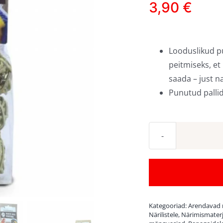
3,90
€
Looduslikud p
peitmiseks, et
saada – just n
Punutud pallid
Kategooriad:
Arendavad
Närilistele
,
Närimismaterj