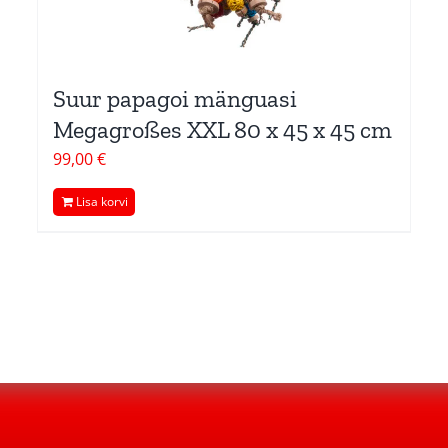
Suur papagoi mänguasi
Megagroßes XXL 80 x 45 x 45 cm
99,00
€
Lisa korvi