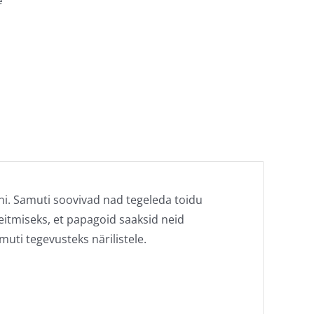
e
ni. Samuti soovivad nad tegeleda toidu
itmiseks, et papagoid saaksid neid
uti tegevusteks närilistele.