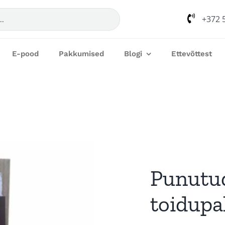
+372 
E-pood
Pakkumised
Blogi
Ettevõttest
Punutud
toidupa