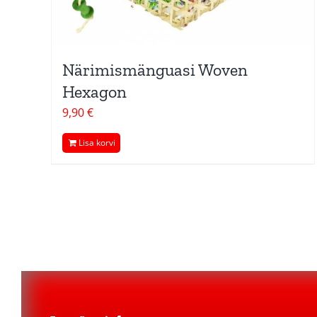
Närimismänguasi Woven
Hexagon
9,90
€
Lisa korvi