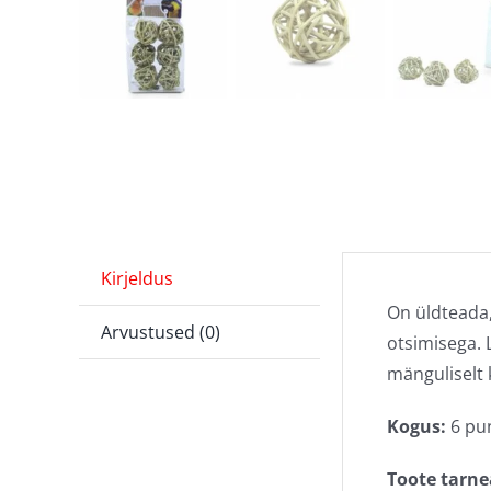
Kirjeldus
On üldteada,
Arvustused (0)
otsimisega. 
mänguliselt 
Kogus:
6 pun
Toote tarne