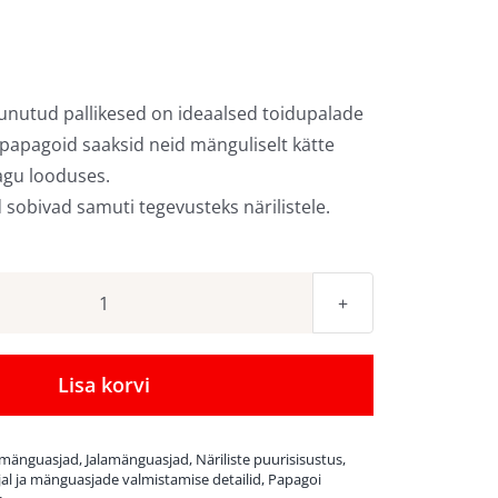
unutud pallikesed on ideaalsed toidupalade
 papagoid saaksid neid mänguliselt kätte
agu looduses.
 sobivad samuti tegevusteks närilistele.
Punutud
pallid
toidupalade
Lisa korvi
peitmiseks
kogus
 mänguasjad
,
Jalamänguasjad
,
Näriliste puurisisustus
,
al ja mänguasjade valmistamise detailid
,
Papagoi