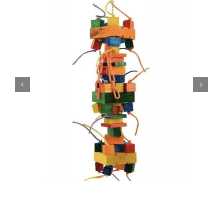
Pakkumised
Blogi
Ettevõttest


Kontakt