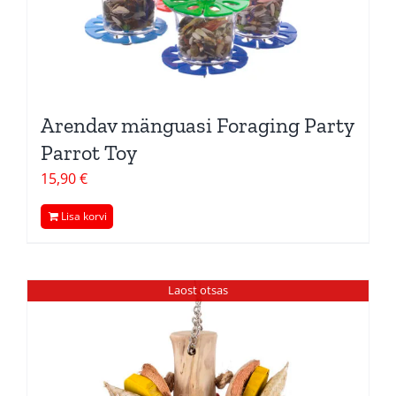
Arendav mänguasi Foraging Party
Parrot Toy
15,90
€
Lisa korvi
Laost otsas