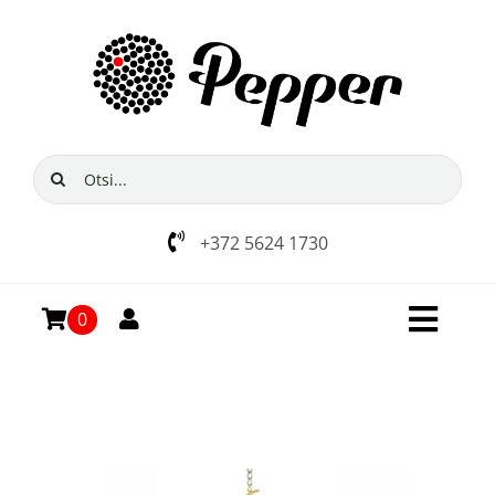
Skip
to
content
Search
for:
+372 5624 1730
0
Toggl
Navig
Avaleht
E-pood