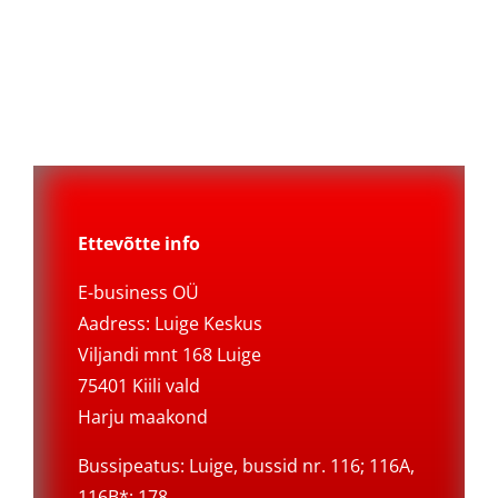
Ettevõtte info
E-business OÜ
Aadress: Luige Keskus
Viljandi mnt 168 Luige
75401 Kiili vald
Harju maakond
Bussipeatus: Luige, bussid nr. 116; 116A,
116B*; 178