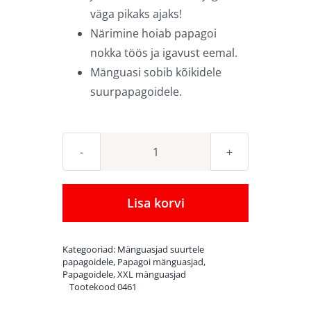
väga pikaks ajaks!
Närimine hoiab papagoi
nokka töös ja igavust eemal.
Mänguasi sobib kõikidele
suurpapagoidele.
Papagoi
mänguasi
Zoo-
Lisa korvi
Max
Hercule
Kategooriad:
Mänguasjad suurtele
XL
papagoidele
,
Papagoi mänguasjad
,
Papagoidele
,
XXL mänguasjad
kogus
Tootekood
0461