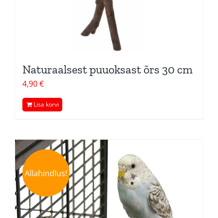
Naturaalsest puuoksast õrs 30 cm
4,90
€
Lisa korvi
Allahindlus!