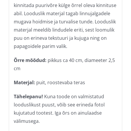
kinnitada puurivõre külge õrrel oleva kinnituse
abil. Looduslik materjal tagab linnujalgadele
mugava hoidmise ja turvalise tunde. Looduslik
materjal meeldib lindudele eriti, sest loomulik
puu on erineva tekstuuri ja kujuga ning on
papagoidele parim valik.
Õrre mõõdud:
pikkus ca 40 cm, diameeter 2,5
cm
Materjal:
puit, roostevaba teras
Tähelepanu!
Kuna toode on valmistatud
looduslikust puust, võib see erineda fotol
kujutatud tootest. Iga õrs on ainulaadse
välimusega.