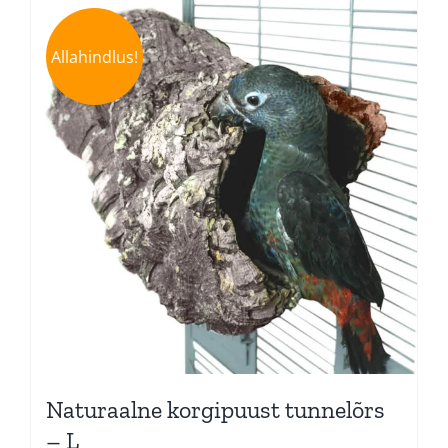
Allahindlus!
Naturaalne korgipuust tunnelõrs
– L