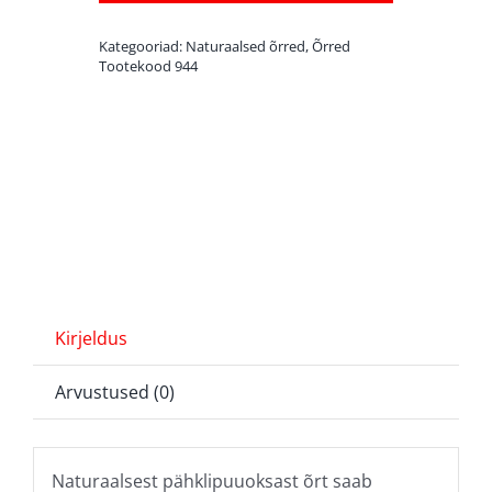
Hearty
Kategooriad:
Naturaalsed õrred
,
Õrred
Natur
Tootekood
944
L
kogus
Kirjeldus
Arvustused (0)
Naturaalsest pähklipuuoksast õrt saab