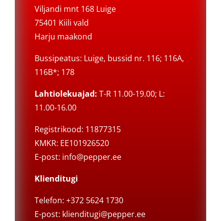
Viljandi mnt 168 Luige
75401 Kiili vald
Harju maakond
Bussipeatus: Luige, bussid nr. 116; 116A,
116B*; 178
Lahtiolekuajad:
T-R 11.00-19.00; L:
11.00-16.00
Registrikood: 11877315
KMKR: EE101926520
E-post:
info@pepper.ee
Klienditugi
Telefon: +372 5624 1730
E-post:
klienditugi@pepper.ee