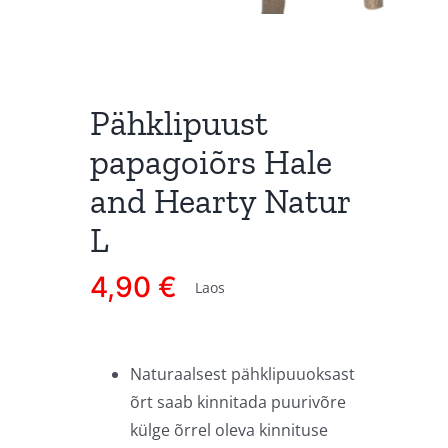
Pähklipuust
papagoiõrs Hale
and Hearty Natur
L
4,90
€
Laos
Naturaalsest pähklipuuoksast
õrt saab kinnitada puurivõre
külge õrrel oleva kinnituse