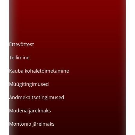
Ettevõttest
Tellimine
Kauba kohaletoimetamine
Müügitingimused
Andmekaitsetingimused
Modena järelmaks
Montonio järelmaks