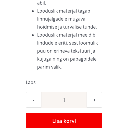
abil.
Looduslik materjal tagab
linnujalgadele mugava
hoidmise ja turvalise tunde.
Looduslik materjal meeldib
lindudele eriti, sest loomulik
puu on erineva tekstuuri ja
kujuga ning on papagoidele
parim valik.
Laos
Pähklipuust
papagoiõrs
Hale
Lisa korvi
and