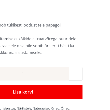
ob tükikest loodust teie papagoi
itamiseks kõikidele traatvõrega puuridele.
aalsele disainile sobib õrs eriti hästi ka
eskkonna sisustamiseks.
Naturaalsest
puust
poolring
Lisa korvi
platvormõrs
kogus
urisisustus
,
Närilistele
,
Naturaalsed õrred
,
Õrred
,