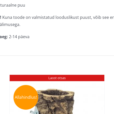
turaalne puu
!
Kuna toode on valmistatud looduslikust puust, võib see eri
välimusega.
aeg:
2-14 päeva
Laost otsas
Allahindlus!