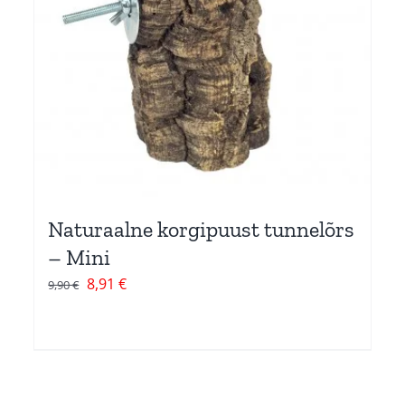
Naturaalne korgipuust tunnelõrs
– Mini
Algne
Current
8,91
€
9,90
€
hind
price
oli:
is:
9,90 €.
8,91 €.