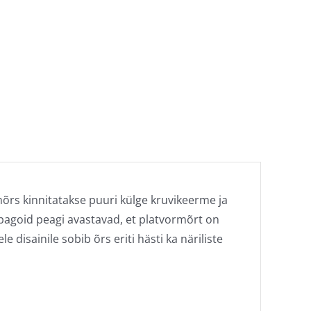
õrs kinnitatakse puuri külge kruvikeerme ja
apagoid peagi avastavad, et platvormõrt on
disainile sobib õrs eriti hästi ka näriliste