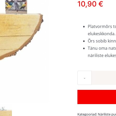
10,90
€
Platvormõrs to
elukeskkonda.
Õrs sobib kinn
Tänu oma natur
näriliste eluk
Kategooriad:
Näriliste pu