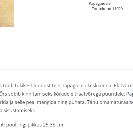
Papagoidele
Tootekood
11020
s toob tükikest loodust teie papagoi elukeskkonda. Platvorm
 Õrs sobib kinnitamiseks kõikidele traatvõrega puuridele. P
rida ja selle peal mängida ning puhata. Tänu oma naturaalsele 
a sisustamiseks.
d:
poolringi pikkus 25-35 cm