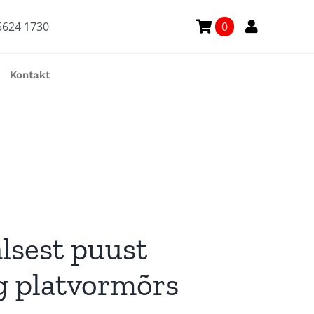
5624 1730
0
Kontakt
lsest puust
g platvormõrs