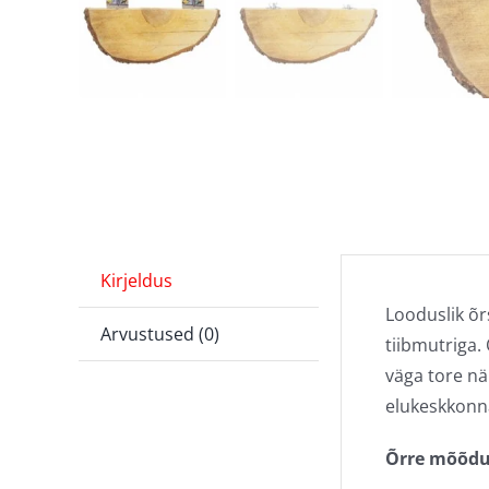
Kirjeldus
Looduslik õr
Arvustused (0)
tiibmutriga.
väga tore nä
elukeskkonn
Õrre mõõdu