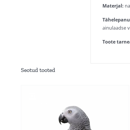
Materjal:
na
Tähelepanu
ainulaadse 
Toote tarne
Seotud tooted