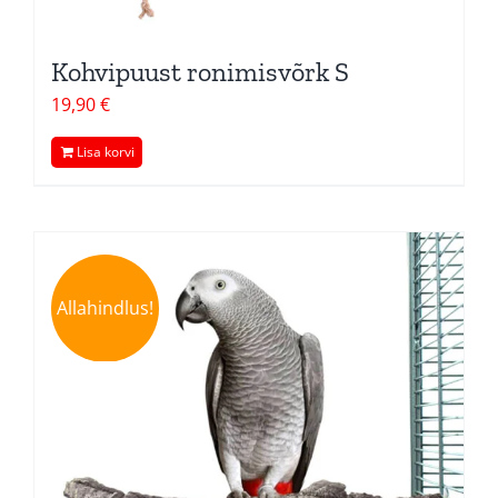
Kohvipuust ronimisvõrk S
19,90
€
Lisa korvi
Allahindlus!