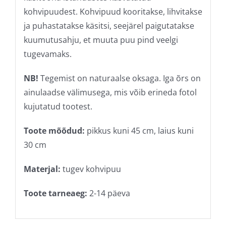
kohvipuudest. Kohvipuud kooritakse, lihvitakse
ja puhastatakse käsitsi, seejärel paigutatakse
kuumutusahju, et muuta puu pind veelgi
tugevamaks.
NB!
Tegemist on naturaalse oksaga. Iga õrs on
ainulaadse välimusega, mis võib erineda fotol
kujutatud tootest.
Toote mõõdud:
pikkus kuni 45 cm, laius kuni
30 cm
Materjal:
tugev kohvipuu
Toote tarneaeg:
2-14 päeva