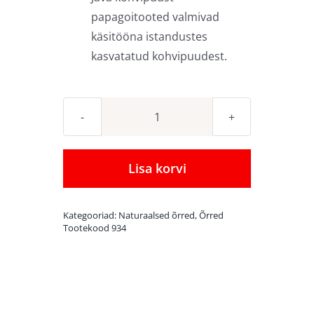
papagoitooted valmivad
käsitööna istandustes
kasvatatud kohvipuudest.
Naturaalsest
kohvipuust
õrs
Lisa korvi
Java
Multibranch
Kategooriad:
Naturaalsed õrred
,
Õrred
Medium
Tootekood
934
kogus