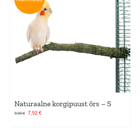
Naturaalne korgipuust õrs – S
Algne
Current
7,92
€
9,90
€
hind
price
oli:
is:
9,90 €.
7,92 €.