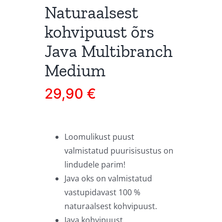
Naturaalsest
kohvipuust õrs
Java Multibranch
Medium
29,90
€
Loomulikust puust
valmistatud puurisisustus on
lindudele parim!
Java oks on valmistatud
vastupidavast 100 %
naturaalsest kohvipuust.
Java kohvipuust