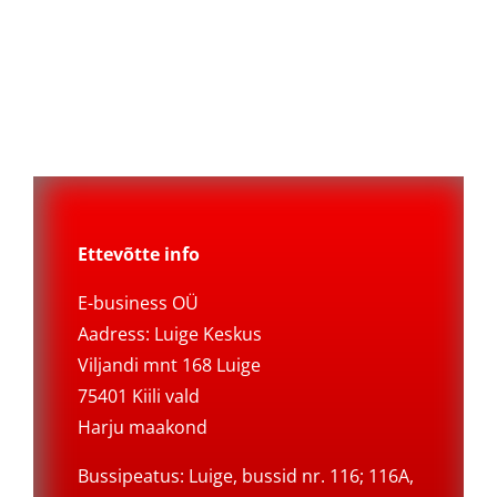
Ettevõtte info
E-business OÜ
Aadress: Luige Keskus
Viljandi mnt 168 Luige
75401 Kiili vald
Harju maakond
Bussipeatus: Luige, bussid nr. 116; 116A,