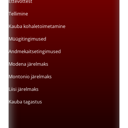
Ettevõttest
Tellimine
Kauba kohaletoimetamine
Müügitingimused
Andmekaitsetingimused
Modena järelmaks
Montonio järelmaks
Liisi järelmaks
Kauba tagastus