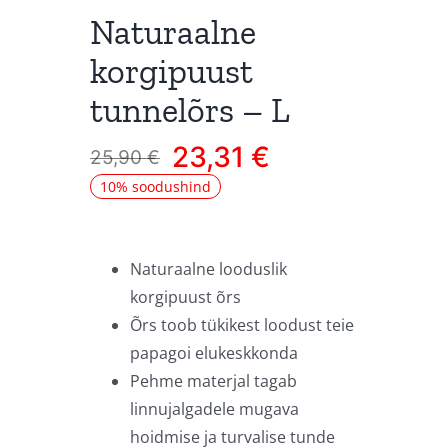
Naturaalne
korgipuust
tunnelõrs – L
23,31
€
25,90
€
Algne
Current
10% soodushind
hind
price
oli:
is:
25,90 €.
23,31 €.
Naturaalne looduslik
korgipuust õrs
Õrs toob tükikest loodust teie
papagoi elukeskkonda
Pehme materjal tagab
linnujalgadele mugava
hoidmise ja turvalise tunde