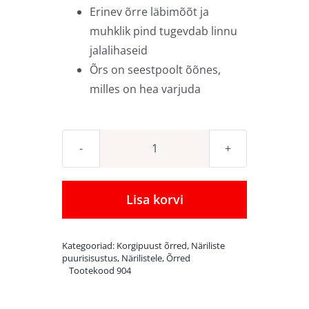
Erinev õrre läbimõõt ja
muhklik pind tugevdab linnu
jalalihaseid
Õrs on seestpoolt õõnes,
milles on hea varjuda
Naturaalne
korgipuust
tunnelõrs
Lisa korvi
–
L
Kategooriad:
Korgipuust õrred
,
Näriliste
kogus
puurisisustus
,
Närilistele
,
Õrred
Tootekood
904