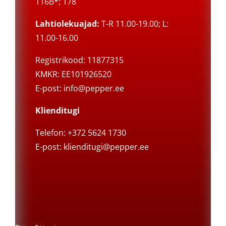
116B*; 178
Lahtiolekuajad:
T-R 11.00-19.00; L:
11.00-16.00
Registrikood: 11877315
KMKR: EE101926520
E-post:
info@pepper.ee
Klienditugi
Telefon: +372 5624 1730
E-post:
klienditugi@pepper.ee