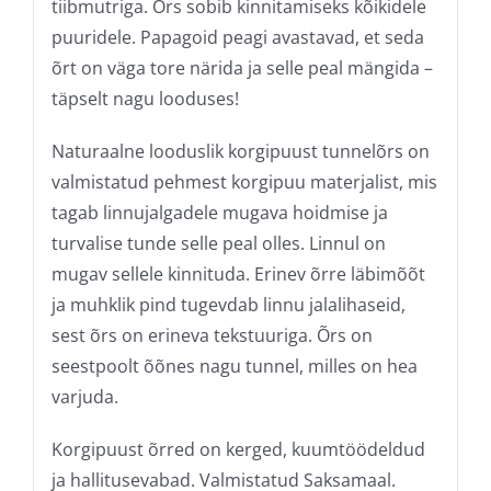
tiibmutriga. Õrs sobib kinnitamiseks kõikidele
puuridele. Papagoid peagi avastavad, et seda
õrt on väga tore närida ja selle peal mängida –
täpselt nagu looduses!
Naturaalne looduslik korgipuust tunnelõrs on
valmistatud pehmest korgipuu materjalist, mis
tagab linnujalgadele mugava hoidmise ja
turvalise tunde selle peal olles. Linnul on
mugav sellele kinnituda. Erinev õrre läbimõõt
ja muhklik pind tugevdab linnu jalalihaseid,
sest õrs on erineva tekstuuriga. Õrs on
seestpoolt õõnes nagu tunnel, milles on hea
varjuda.
Korgipuust õrred on kerged, kuumtöödeldud
ja hallitusevabad. Valmistatud Saksamaal.