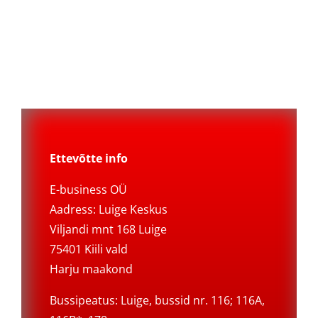
Ettevõtte info
E-business OÜ
Aadress: Luige Keskus
Viljandi mnt 168 Luige
75401 Kiili vald
Harju maakond
Bussipeatus: Luige, bussid nr. 116; 116A,