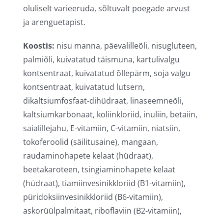
oluliselt varieeruda, sõltuvalt poegade arvust
ja arenguetapist.
Koostis:
nisu manna, päevalilleõli, nisugluteen,
palmiõli, kuivatatud täismuna, kartulivalgu
kontsentraat, kuivatatud õllepärm, soja valgu
kontsentraat, kuivatatud lutsern,
dikaltsiumfosfaat-dihüdraat, linaseemneõli,
kaltsiumkarbonaat, koliinkloriid, inuliin, betaiin,
saialillejahu, E-vitamiin, C-vitamiin, niatsiin,
tokoferoolid (säilitusaine), mangaan,
raudaminohapete kelaat (hüdraat),
beetakaroteen, tsingiaminohapete kelaat
(hüdraat), tiamiinvesinikkloriid (B1-vitamiin),
püridoksiinvesinikkloriid (B6-vitamiin),
askorüülpalmitaat, riboflaviin (B2-vitamiin),