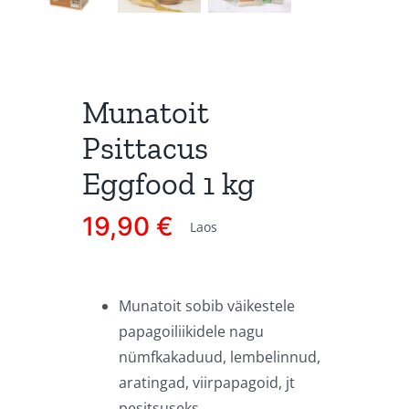
Munatoit
Psittacus
Eggfood 1 kg
19,90
€
Laos
Munatoit sobib väikestele
papagoiliikidele nagu
nümfkakaduud, lembelinnud,
aratingad, viirpapagoid, jt
pesitsuseks