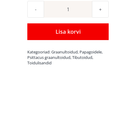
Munatoit
Psittacus
Eggfood
Lisa korvi
1
kg
Kategooriad:
Graanultoidud
,
Papagoidele
,
kogus
Psittacus graanultoidud
,
Tibutoidud
,
Toidulisandid