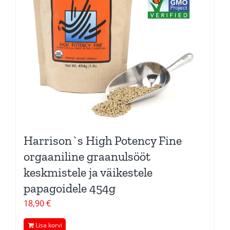
Harrison`s High Potency Fine
orgaaniline graanulsööt
keskmistele ja väikestele
papagoidele 454g
18,90
€
Lisa korvi