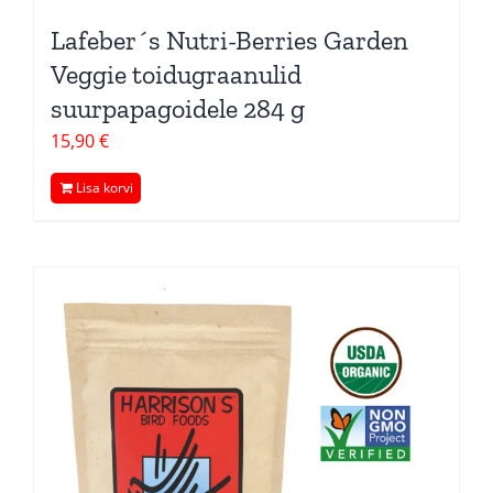
Lafeber´s Nutri-Berries Garden
Veggie toidugraanulid
suurpapagoidele 284 g
15,90
€
Lisa korvi