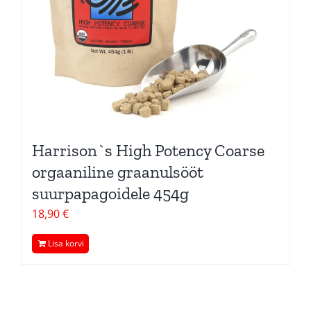
Harrison`s High Potency Coarse
orgaaniline graanulsööt
suurpapagoidele 454g
18,90
€
Lisa korvi