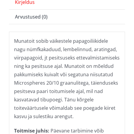
Kirjeldus
Arvustused (0)
Munatoit sobib väikestele papagoiliikidele
nagu nümfkakaduud, lembelinnud, aratingad,
viirpapagoid, jt pesitsuseks ettevalmistamiseks
ning ka pesitsuse ajal. Munatoit on mõeldud
pakkumiseks kuivalt või segatuna niisutatud
Microspheres 20/10 graanulitega, täienduseks
pesitseva paari toitumisele ajal, mil nad
kasvatavad tibupoegi. Tänu kõrgele
toiteväärtusele võimaldab see poegade kiiret
kasvu ja sulestiku arengut.
Toitmise juhis:
Päevane tarbimine võib