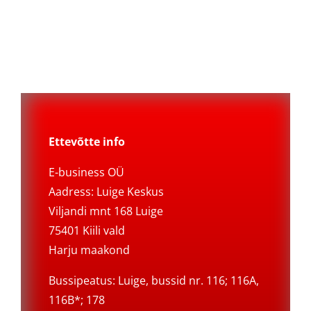
Ettevõtte info
E-business OÜ
Aadress: Luige Keskus
Viljandi mnt 168 Luige
75401 Kiili vald
Harju maakond
Bussipeatus: Luige, bussid nr. 116; 116A,
116B*; 178