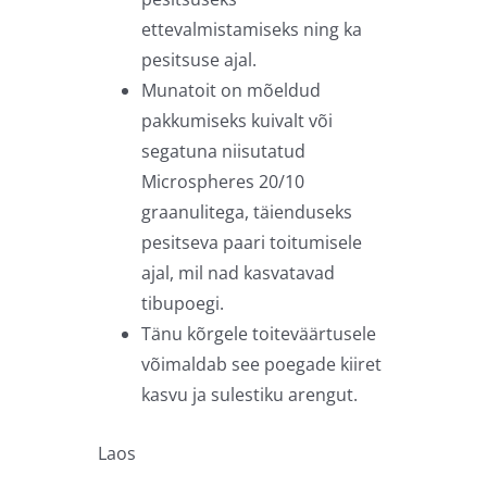
ettevalmistamiseks ning ka
pesitsuse ajal.
Munatoit on mõeldud
pakkumiseks kuivalt või
segatuna niisutatud
Microspheres 20/10
graanulitega, täienduseks
pesitseva paari toitumisele
ajal, mil nad kasvatavad
tibupoegi.
Tänu kõrgele toiteväärtusele
võimaldab see poegade kiiret
kasvu ja sulestiku arengut.
Laos