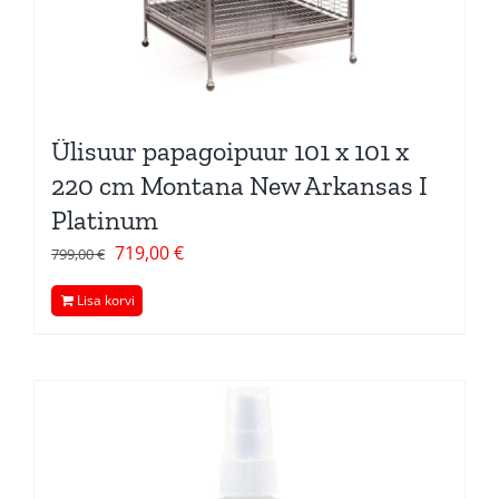
Ülisuur papagoipuur 101 x 101 x
220 cm Montana New Arkansas I
Platinum
Algne
Current
719,00
€
799,00
€
hind
price
Lisa korvi
oli:
is:
799,00 €.
719,00 €.