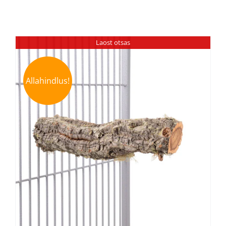
Laost otsas
Allahindlus!