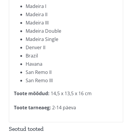
Madeira I
Madeira II
Madeira III
Madeira Double
Madeira Single
Denver II
Brazil
Havana
San Remo II
San Remo III
Toote mõõdud:
14,5 x 13,5 x 16 cm
Toote tarneaeg:
2-14 päeva
Seotud tooted