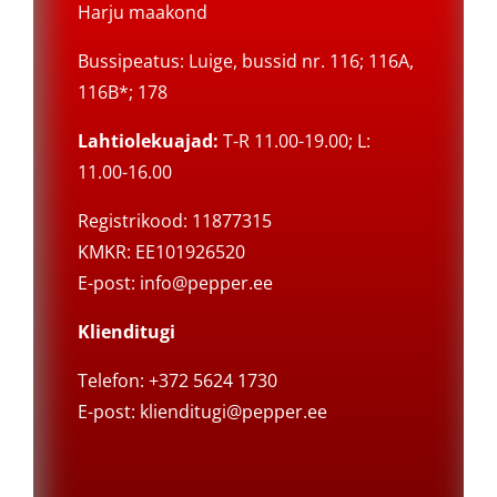
Harju maakond
Bussipeatus: Luige, bussid nr. 116; 116A,
116B*; 178
Lahtiolekuajad:
T-R 11.00-19.00; L:
11.00-16.00
Registrikood: 11877315
KMKR: EE101926520
E-post:
info@pepper.ee
Klienditugi
Telefon: +372 5624 1730
E-post:
klienditugi@pepper.ee