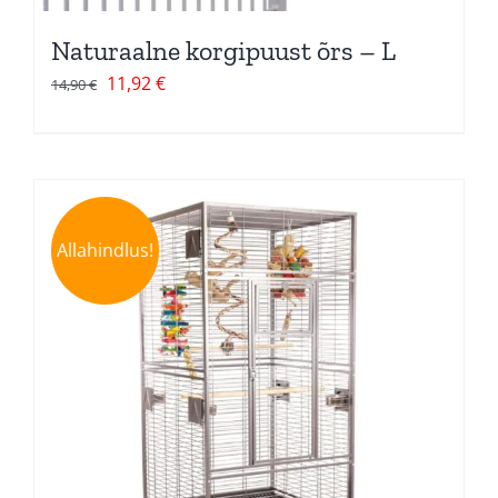
Naturaalne korgipuust õrs – L
Algne
Current
11,92
€
14,90
€
hind
price
oli:
is:
14,90 €.
11,92 €.
Allahindlus!