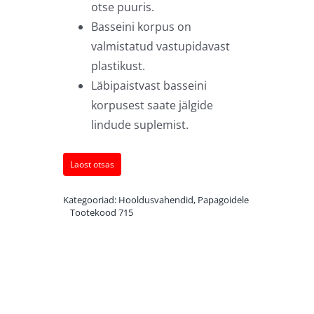
otse puuris.
Basseini korpus on
valmistatud vastupidavast
plastikust.
Läbipaistvast basseini
korpusest saate jälgide
lindude suplemist.
Laost otsas
Kategooriad:
Hooldusvahendid
,
Papagoidele
Tootekood
715