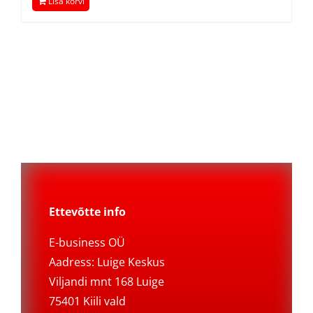
Lisa korvi
Ettevõtte info
E-business OÜ
Aadress: Luige Keskus
Viljandi mnt 168 Luige
75401 Kiili vald