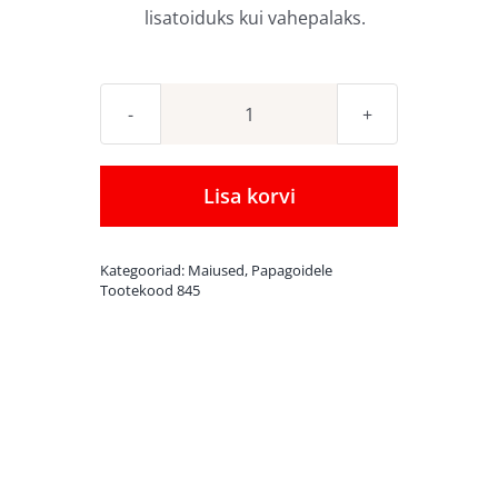
lisatoiduks kui vahepalaks.
Kuivatatud
tšillipiprad
70
Lisa korvi
g
kogus
Kategooriad:
Maiused
,
Papagoidele
Tootekood
845