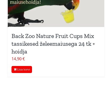
Back Zoo Nature Fruit Cups Mix
tassikesed želeemaiusega 24 tk +
hoidja
14,90
€
Lisa korvi