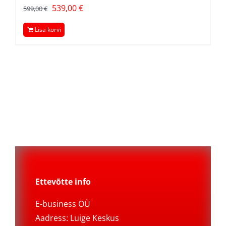
Algne
Current
539,00
€
599,00
€
hind
price
Lisa korvi
oli:
is:
599,00 €.
539,00 €.
Ettevõtte info
E-business OÜ
Aadress: Luige Keskus