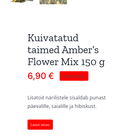
Kuivatatud
taimed Amber’s
Flower Mix 150 g
6,90
€
Laost otsas
Lisatoit närilistele sisaldab punast
päevalille, saialille ja hibiskust.
Laost otsas