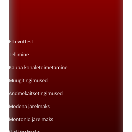
Ettevõttest
Tellimine
Kauba kohaletoimetamine
Müügitingimused
Andmekaitsetingimused
Modena järelmaks
Montonio järelmaks