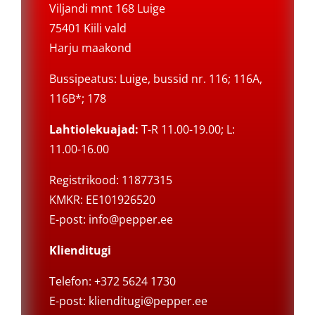
Viljandi mnt 168 Luige
75401 Kiili vald
Harju maakond
Bussipeatus: Luige, bussid nr. 116; 116A,
116B*; 178
Lahtiolekuajad:
T-R 11.00-19.00; L:
11.00-16.00
Registrikood: 11877315
KMKR: EE101926520
E-post:
info@pepper.ee
Klienditugi
Telefon: +372 5624 1730
E-post:
klienditugi@pepper.ee