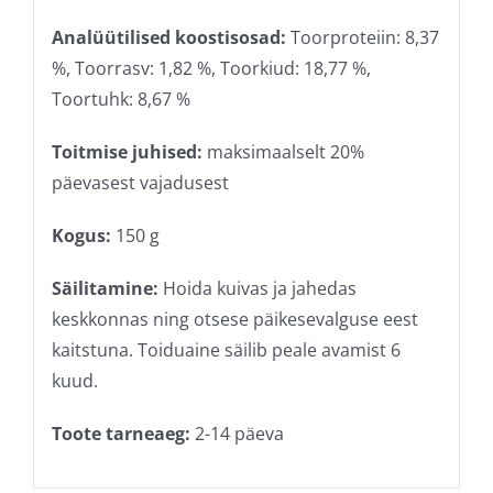
Analüütilised koostisosad:
Toorproteiin: 8,37
%, Toorrasv: 1,82 %, Toorkiud: 18,77 %,
Toortuhk: 8,67 %
Toitmise juhised:
maksimaalselt 20%
päevasest vajadusest
Kogus:
150 g
Säilitamine:
Hoida kuivas ja jahedas
keskkonnas ning otsese päikesevalguse eest
kaitstuna. Toiduaine säilib peale avamist 6
kuud.
Toote tarneaeg:
2-14 päeva