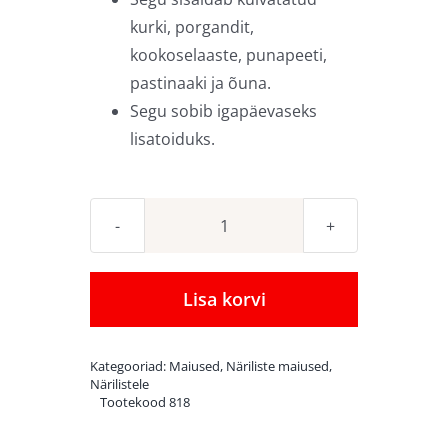
kurki, porgandit,
kookoselaaste, punapeeti,
pastinaaki ja õuna.
Segu sobib igapäevaseks
lisatoiduks.
Kuivatatud
köögivilja
segu
Lisa korvi
100
g
Kategooriad:
Maiused
,
Näriliste maiused
,
kogus
Närilistele
Tootekood
818