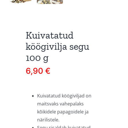
Kuivatatud
köögivilja segu
100 g
6,90
€
Kuivatatud köögiviljad on
maitsvaks vahepalaks
kõikidele papagoidele ja
närilistele.
Segu sisaldab kuivatatud