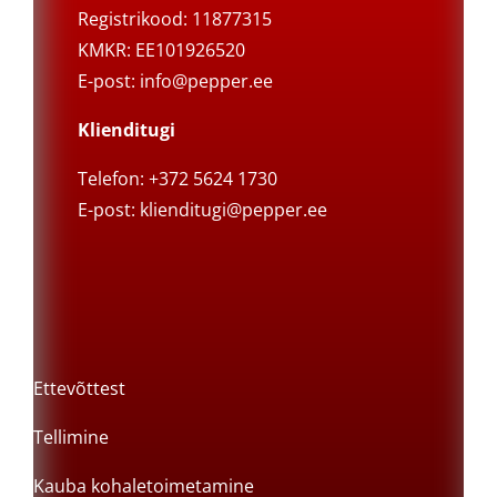
Registrikood: 11877315
KMKR: EE101926520
E-post:
info@pepper.ee
Klienditugi
Telefon: +372 5624 1730
E-post:
klienditugi@pepper.ee
Ettevõttest
Tellimine
Kauba kohaletoimetamine