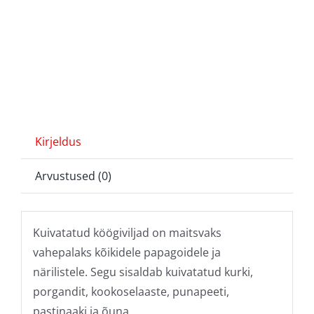
Kirjeldus
Arvustused (0)
Kuivatatud köögiviljad on maitsvaks
vahepalaks kõikidele papagoidele ja
närilistele. Segu sisaldab kuivatatud kurki,
porgandit, kookoselaaste, punapeeti,
pastinaaki ja õuna.