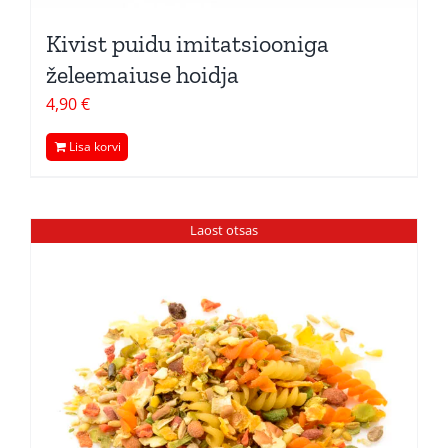
Kivist puidu imitatsiooniga
želeemaiuse hoidja
4,90
€
Lisa korvi
Laost otsas