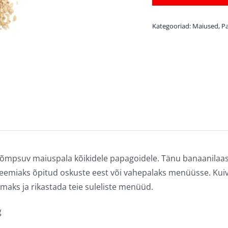
Kategooriad:
Maiused
,
P
krõmpsuv maiuspala kõikidele papagoidele. Tänu banaanila
reemiaks õpitud oskuste eest või vahepalaks menüüsse. Ku
aks ja rikastada teie suleliste menüüd.
g