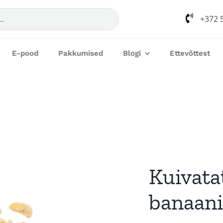
+372 
E-pood
Pakkumised
Blogi
Ettevõttest
Kuivata
banaani