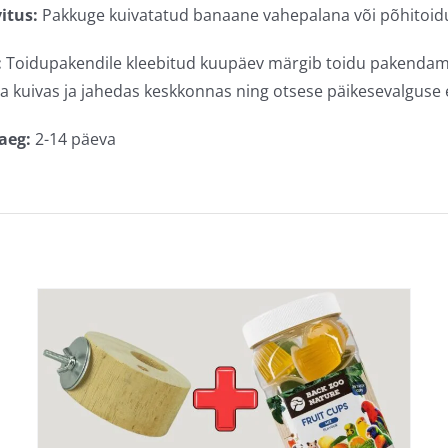
itus:
Pakkuge kuivatatud banaane vahepalana või põhitoidu
:
Toidupakendile kleebitud kuupäev märgib toidu pakendami
a kuivas ja jahedas keskkonnas ning otsese päikesevalguse e
aeg:
2-14 päeva