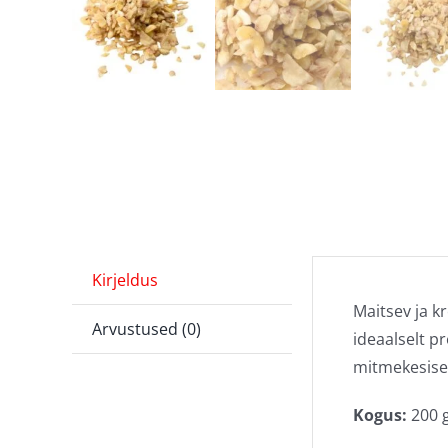
Kirjeldus
Maitsev ja 
Arvustused (0)
ideaalselt p
mitmekesisem
Kogus:
200 