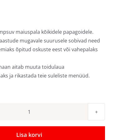
õmpsuv maiuspala kõikidele papagoidele.
aastude mugavale suurusele sobivad need
emiaks õpitud oskuste eest või vahepalaks
naan aitab muuta toidulaua
s ja rikastada teie suleliste menüüd.
Kuivatatud
banaanilaastud
kogus
Lisa korvi