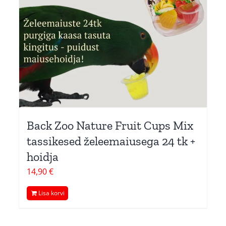
Back Zoo Nature Fruit Cups Mix
tassikesed želeemaiusega 24 tk +
hoidja
14,90
€
Lisa korvi