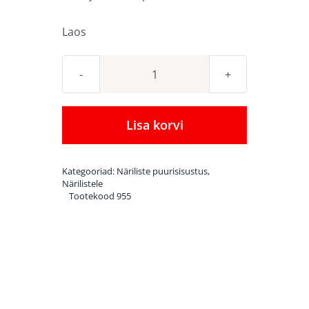
Laos
Korgipuust
varjualune
Corky
Lisa korvi
Shelter
Large
Kategooriad:
Näriliste puurisisustus
,
kogus
Närilistele
Tootekood
955