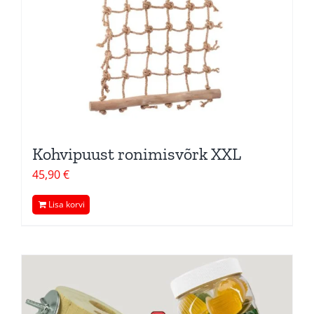
Kohvipuust ronimisvõrk XXL
45,90
€
Lisa korvi