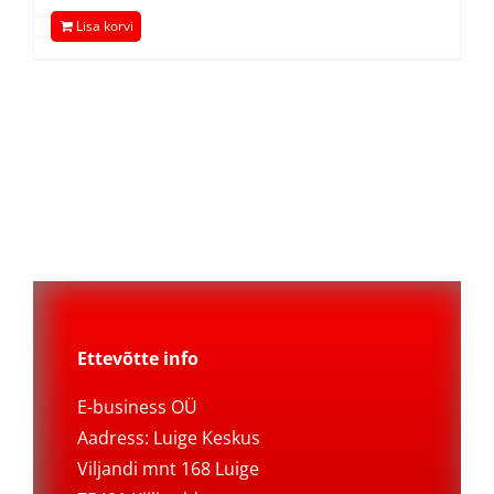
Lisa korvi
Ettevõtte info
E-business OÜ
Aadress: Luige Keskus
Viljandi mnt 168 Luige