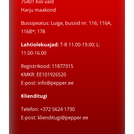
75401 Kiili vald
Harju maakond
Bussipeatus: Luige, bussid nr. 116; 116A,
116B*; 178
Lahtiolekuajad:
T-R 11.00-19.00; L:
11.00-16.00
Registrikood: 11877315
KMKR: EE101926520
E-post:
info@pepper.ee
Klienditugi
Telefon: +372 5624 1730
E-post:
klienditugi@pepper.ee