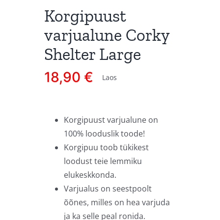
Korgipuust
varjualune Corky
Shelter Large
18,90
€
Laos
Korgipuust varjualune on
100% looduslik toode!
Korgipuu toob tükikest
loodust teie lemmiku
elukeskkonda.
Varjualus on seestpoolt
õõnes, milles on hea varjuda
ja ka selle peal ronida.